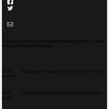
05 yanvar 2024-cü il tarixinə təsadüf edən, dünyanın ən vacib
hadisələrinin videomündəricatı:
00:00 Azərbaycan Ordusunun bir qrup hərbçisi ehtiyata
buraxılıb.
00:42 Cənubi Koreya Sarı dənizdə cavab atəşi təlimləri
keçirir.