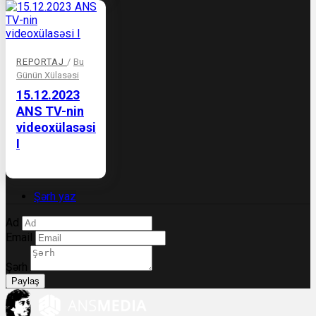
REPORTAJ
/
Bu
Günün Xülasəsi
15.12.2023
ANS TV-nin
videoxülasəsi
I
Şərh yaz
Ad
Email
Şərh
Paylaş