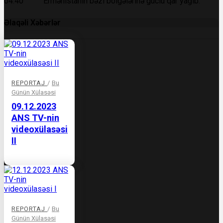
04:40 Ermənistanın bəzi bölgələrinə güclü qar yağıb.
Əlaqəli Xəbərlər
REPORTAJ
/
Bu
Günün Xülasəsi
09.12.2023
ANS TV-nin
videoxülasəsi
II
REPORTAJ
/
Bu
Günün Xülasəsi