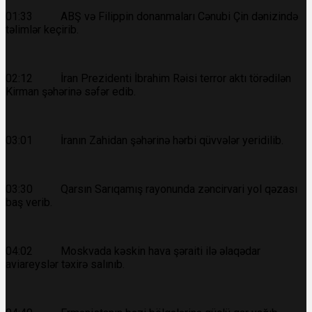
01:33 ABŞ və Filippin donanmaları Cənubi Çin dənizində
təlimlər keçirib.
02:12 İran Prezidenti İbrahim Rəisi terror aktı törədilən
Kirman şəhərinə səfər edib.
03:01 İranın Zahidan şəhərinə hərbi qüvvələr yeridilib.
03:30 Qarsın Sarıqamış rayonunda zəncirvari yol qəzası
baş verib.
04:02 Moskvada kəskin hava şəraiti ilə əlaqədar
aviareyslər təxirə salınıb.