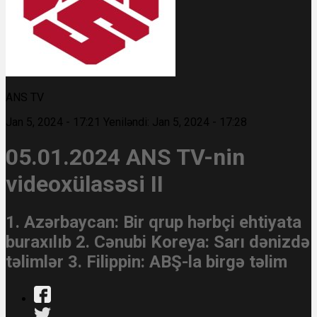
ANS TV
Jan 5, 2024 - 17:21
Yeniləndi: Jan 5, 2024 - 17:28
05.01.2024 ANS TV-nin
videoxülasəsi II
1. Azərbaycan: Bir qrup hərbçi ehtiyata
buraxılıb 2. Cənubi Koreya: Sarı dənizdə
təlimlər 3. Filippin: ABŞ-la birgə təlim