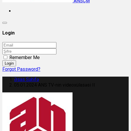
ANSÇM
Login
Remember Me
Login
Forgot Password?
Əsas Səhifə
05.01.2024 ANS TV-nin videoxülasəsi II