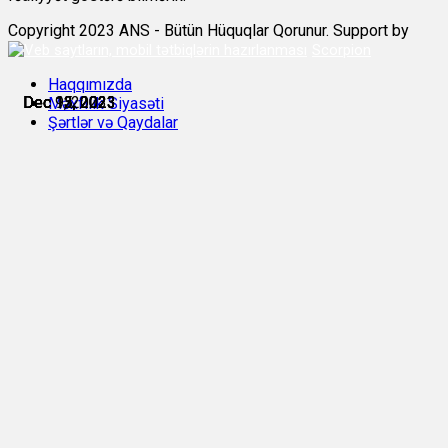
Copyright 2023 ANS - Bütün Hüquqlar Qorunur. Support by
Scorpion
Haqqımızda
Dec 9, 2023
Dec 12, 2023
Dec 12, 2023
Dec 13, 2023
Dec 13, 2023
Dec 15, 2023
Məxfilik Siyasəti
Şərtlər və Qaydalar