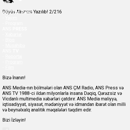
Döyüş Alnınıza Yazılıb! 2/216
ANS
ÇM Radio
-
Yayım
- Proqram
ANS
PRESS
-
Xəbərlər
-
Bloq
-
Müsahibə
ANS
TV
-
Reportaj
-
Proqram
-
Film
Bizə İnanın!
ANS Media-nın bölmələri olan ANS ÇM Radio, ANS Press və
ANS TV 1988-ci ildən milyonlarla insana Dəqiq, Qərəzsiz və
Vicdanlı multimedia xəbərləri çatdırır. ANS Media maliyyə,
iqtisadiyyat, siyasət, mədəniyyət və idmandan ibarət olan milli
və beynəlxalq analitik məqalələri təqdim edir.
Bizi İzləyin!