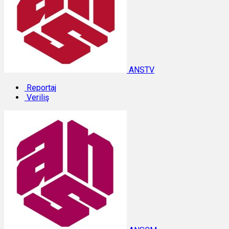
ANSTV
Reportaj
Veriliş