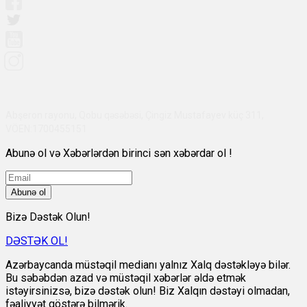
Abşeron rayonu, Qobu qəsəbəsi, Çingiz Mustafayev küç 311,
VÖEN:1700455151
Abunə ol və Xəbərlərdən birinci sən xəbərdar ol !
Abunə ol
Bizə Dəstək Olun!
DƏSTƏK OL!
Azərbaycanda müstəqil medianı yalnız Xalq dəstəkləyə bilər.
Bu səbəbdən azad və müstəqil xəbərlər əldə etmək
istəyirsinizsə, bizə dəstək olun! Biz Xalqın dəstəyi olmadan,
fəaliyyət göstərə bilmərik.