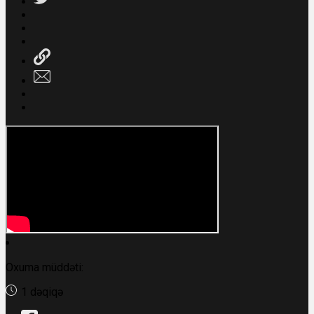
Oxuma müddəti:
1 dəqiqə