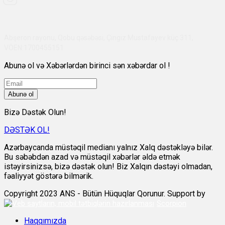
Abşeron rayonu, Qobu qəsəbəsi, Çingiz Mustafayev küç 311,
VÖEN:1700455151
Abunə ol və Xəbərlərdən birinci sən xəbərdar ol !
Abunə ol
Bizə Dəstək Olun!
DƏSTƏK OL!
Azərbaycanda müstəqil medianı yalnız Xalq dəstəkləyə bilər.
Bu səbəbdən azad və müstəqil xəbərlər əldə etmək
istəyirsinizsə, bizə dəstək olun! Biz Xalqın dəstəyi olmadan,
fəaliyyət göstərə bilmərik.
Copyright 2023 ANS - Bütün Hüquqlar Qorunur. Support by
Scorpion
Haqqımızda