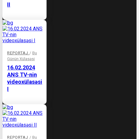
II
REPORTAJ
/
Bu
Günün Xülasəsi
16.02.2024
ANS TV-nin
videoxülasəsi
I
REPORTAJ
/
Bu