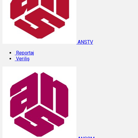
ANSTV
Reportaj
Veriliş