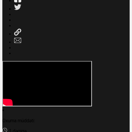
Oxuma müddəti:
1 dəqiqə