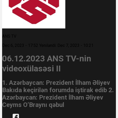
ANS TV
Dec 6, 2023 - 17:52
Yeniləndi: Dec 7, 2023 - 10:21
06.12.2023 ANS TV-nin
videoxülasəsi II
1. Azərbaycan: Prezident İlham Əliyev
Bakıda keçirilən forumda iştirak edib 2.
Azərbaycan: Prezident İlham Əliyev
Ceyms O’Braynı qəbul