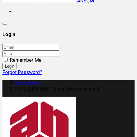
ANSÇM
Login
Remember Me
Login
Forgot Password?
Əsas Səhifə
06.12.2023 ANS TV-nin videoxülasəsi II