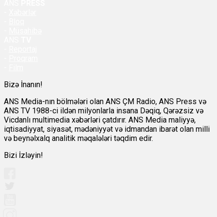
ANS
PRESS
-
Xəbərlər
-
Bloq
-
Müsahibə
ANS
TV
-
Reportaj
-
Proqram
-
Film
Bizə İnanın!
ANS Media-nın bölmələri olan ANS ÇM Radio, ANS Press və
ANS TV 1988-ci ildən milyonlarla insana Dəqiq, Qərəzsiz və
Vicdanlı multimedia xəbərləri çatdırır. ANS Media maliyyə,
iqtisadiyyat, siyasət, mədəniyyət və idmandan ibarət olan milli
və beynəlxalq analitik məqalələri təqdim edir.
Bizi İzləyin!