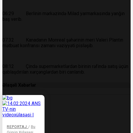
06:29 Berlinin mərkəzində Milad yarmarkasında yanğın
baş verib.
07:32 Kanadanın Monreal şəhərinin meri Valeri Plantın
mətbuat konfransı zamanı vəziyyəti pisləşib.
08:12 Çində supermarketlərdən birinin rəfində satış üçün
qablaşdırılan xərçənglərdən biri canlanıb.
Əlaqəli Xəbərlər
REPORTAJ
/
Bu
Günün Xülasəsi