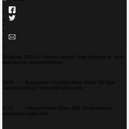
06 dekabr 2023-cü il tarixinə təsadüf edən, dünyanın ən vacib
hadisələrinin videomündəricatı:
00:00 Azərbaycan Prezidenti İlham Əliyev “30 ildən
sonra evə dönüş" forumunda iştirak edib.
01:57 Prezident İlham Əliyev ABŞ Dövlət katibinin
köməkçisini qəbul edib.