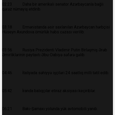
02:23 Daha bir amerikalı senator Azərbaycanla bağlı
qərəz nümayiş etdirib.
03:18 Ermənistanda əsir saxlanılan Azərbaycan hərbçisi
Hüseyn Axundova ömürlük həbs cəzası verilib.
03:56 Rusiya Prezidenti Vladimir Putin Birləşmiş Ərəb
Əmirliklərinin paytaxtı Əbu-Dabiyə səfərə gəlib.
04:46 İtaliyada səhiyyə işçiləri 24 saatlıq milli tətil edib.
05:42 İranda balıqçılar etiraz aksiyası keçiriblər.
06:21 Bakı-Şamaxı yolunda yük avtomobili yanıb.