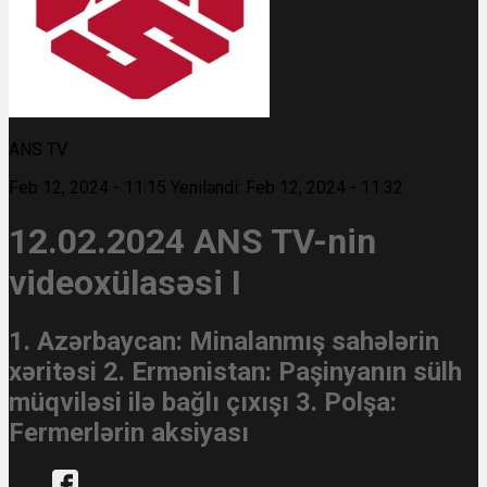
ANS TV
Feb 12, 2024 - 11:15
Yeniləndi: Feb 12, 2024 - 11:32
12.02.2024 ANS TV-nin
videoxülasəsi I
1. Azərbaycan: Minalanmış sahələrin
xəritəsi 2. Ermənistan: Paşinyanın sülh
müqviləsi ilə bağlı çıxışı 3. Polşa:
Fermerlərin aksiyası