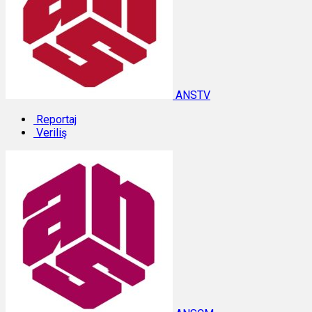
ANSTV
Reportaj
Veriliş