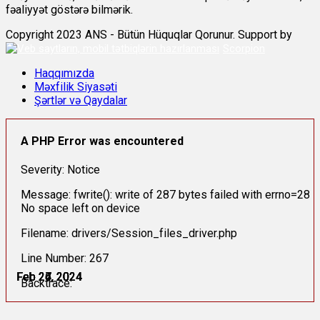
fəaliyyət göstərə bilmərik.
Copyright 2023 ANS - Bütün Hüquqlar Qorunur. Support by
Scorpion
Haqqımızda
Məxfilik Siyasəti
Şərtlər və Qaydalar
A PHP Error was encountered
Severity: Notice
Message: fwrite(): write of 287 bytes failed with errno=28
No space left on device
Filename: drivers/Session_files_driver.php
Line Number: 267
Feb 24, 2024
Feb 24, 2024
Feb 26, 2024
Feb 26, 2024
Feb 27, 2024
Feb 27, 2024
Backtrace: