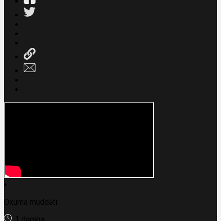
Oxuma müddəti:
1 dəqiqə