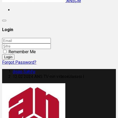
ANSÇM
Login
Remember Me
Login
Forgot Password?
Əsas Səhifə
12.02.2024 ANS TV-nin videoxülasəsi I