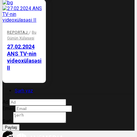
REPORTAJ
/
Bu
Günün Xülasəsi
27.02.2024
ANS TV-nin
videoxülasəsi
II
Şərh yaz
Ad
Email
Şərh
Paylaş