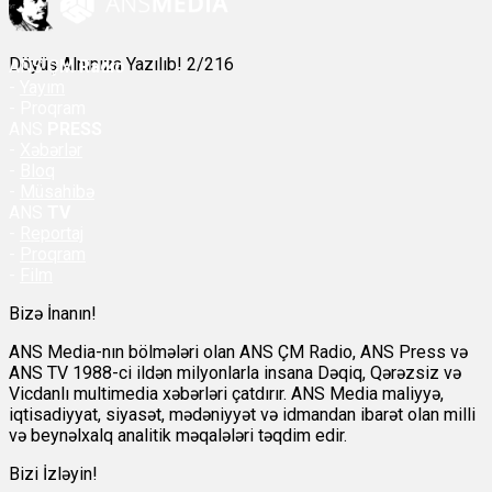
Döyüş Alnınıza Yazılıb! 2/216
ANS
ÇM Radio
-
Yayım
- Proqram
ANS
PRESS
-
Xəbərlər
-
Bloq
-
Müsahibə
ANS
TV
-
Reportaj
-
Proqram
-
Film
Bizə İnanın!
ANS Media-nın bölmələri olan ANS ÇM Radio, ANS Press və
ANS TV 1988-ci ildən milyonlarla insana Dəqiq, Qərəzsiz və
Vicdanlı multimedia xəbərləri çatdırır. ANS Media maliyyə,
iqtisadiyyat, siyasət, mədəniyyət və idmandan ibarət olan milli
və beynəlxalq analitik məqalələri təqdim edir.
Bizi İzləyin!