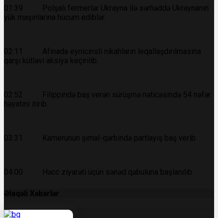
01:39 Polşalı fermerlər Ukrayna ilə sərhəddə Ukraynanın
yük maşınlarına hücum ediblər.
02:11 Afinada eynicinsli nikahların leqallaşdırılmasına
qarşı kütləvi aksiya keçirilib.
02:52 Filippində baş verən sürüşmə nəticəsində 54 nəfər
həyatını itirib.
03:31 Kamerunun şimal-qərbində partlayış baş verib.
04:00 Həcc ziyarəti üçün sənəd qəbuluna başlanılıb.
Əlaqəli Xəbərlər