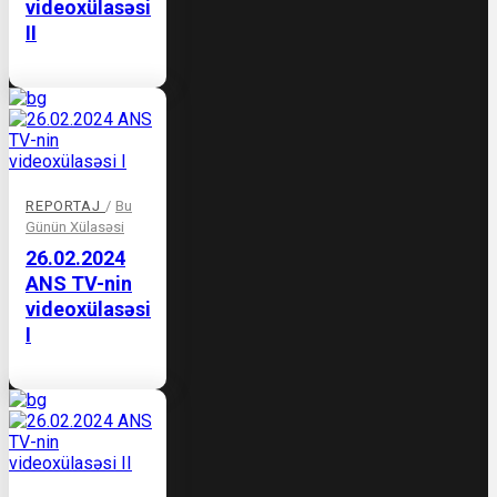
videoxülasəsi
II
REPORTAJ
/
Bu
Günün Xülasəsi
26.02.2024
ANS TV-nin
videoxülasəsi
I