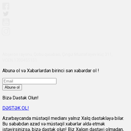
Abşeron rayonu, Qobu qəsəbəsi, Çingiz Mustafayev küç 311,
VÖEN:1700455151
Abunə ol və Xəbərlərdən birinci sən xəbərdar ol !
Abunə ol
Bizə Dəstək Olun!
DƏSTƏK OL!
Azərbaycanda müstəqil medianı yalnız Xalq dəstəkləyə bilər.
Bu səbəbdən azad və müstəqil xəbərlər əldə etmək
istəyirsinizsə, bizə dəstək olun! Biz Xalqın dəstəyi olmadan,