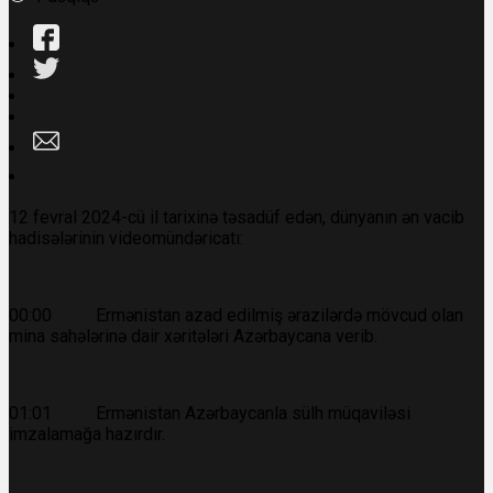
12 fevral 2024-cü il tarixinə təsadüf edən, dünyanın ən vacib
hadisələrinin videomündəricatı:
00:00 Ermənistan azad edilmiş ərazilərdə mövcud olan
mina sahələrinə dair xəritələri Azərbaycana verib.
01:01 Ermənistan Azərbaycanla sülh müqaviləsi
imzalamağa hazırdır.