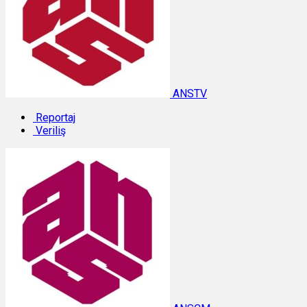
ANSTV
Reportaj
Veriliş