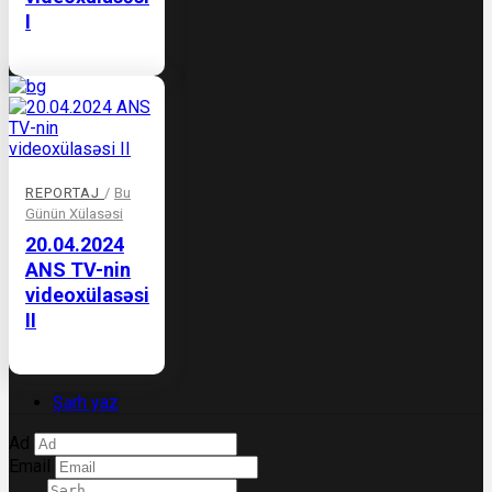
I
REPORTAJ
/
Bu
Günün Xülasəsi
20.04.2024
ANS TV-nin
videoxülasəsi
II
Şərh yaz
Ad
Email