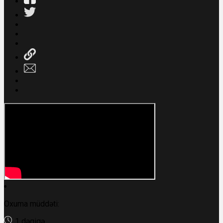
Oxuma müddəti:
1 dəqiqə