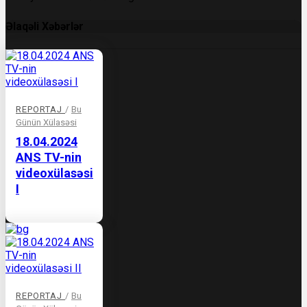
Əlaqəli Xəbərlər
REPORTAJ
/
Bu
Günün Xülasəsi
18.04.2024
ANS TV-nin
videoxülasəsi
I
REPORTAJ
/
Bu