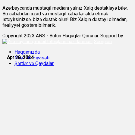
Azərbaycanda müstəqil medianı yalnız Xalq dəstəkləyə bilər.
Bu səbəbdən azad və müstəqil xəbərlər əldə etmək
istəyirsinizsə, bizə dəstək olun! Biz Xalqın dəstəyi olmadan,
fəaliyyət göstərə bilmərik.
Copyright 2023 ANS - Bütün Hüquqlar Qorunur. Support by
Scorpion
Haqqımızda
Apr 18, 2024
Apr 18, 2024
Apr 19, 2024
Apr 19, 2024
Apr 20, 2024
Apr 20, 2024
Məxfilik Siyasəti
Şərtlər və Qaydalar