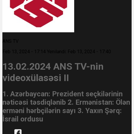
ANS TV
Feb 13, 2024 - 17:14
Yeniləndi: Feb 13, 2024 - 17:40
13.02.2024 ANS TV-nin
videoxülasəsi II
1. Azərbaycan: Prezident seçkilərinin
nəticəsi təsdiqlənib 2. Ermənistan: Ölən
erməni hərbçilərin sayı 3. Yaxın Şərq:
İsrail ordusu