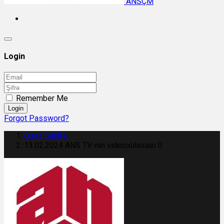
ANSÇM
Login
Remember Me
Login
Forgot Password?
Əsas Səhifə
13.02.2024 ANS TV-nin videoxülasəsi II