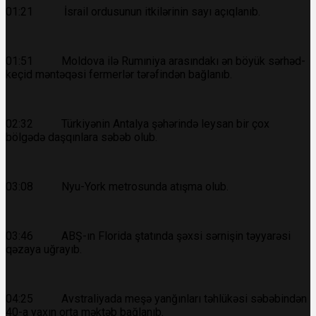
01:21 İsrail ordusunun itkilərinin sayı açıqlanıb.
01:51 Moldova ilə Rumıniya arasındakı ən böyük sərhəd-
keçid məntəqəsi fermerlər tərəfindən bağlanıb.
02:32 Türkiyənin Antalya şəhərində leysan bir çox
bölgədə daşqınlara səbəb olub.
03:08 Nyu-York metrosunda atışma olub.
03:46 ABŞ-ın Florida ştatında şəxsi sərnişin təyyarəsi
qəzaya uğrayıb.
04:25 Avstraliyada meşə yanğınları təhlükəsi səbəbindən
40-a yaxın orta məktəb bağlanıb.