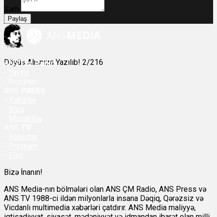
Şərh
Paylaş
Döyüş Alnınıza Yazılıb! 2/216
ANS
ÇM Radio
-
Yayım
- Proqram
ANS
PRESS
-
Xəbərlər
-
Bloq
-
Müsahibə
ANS
TV
-
Reportaj
-
Proqram
-
Film
Bizə İnanın!
ANS Media-nın bölmələri olan ANS ÇM Radio, ANS Press və
ANS TV 1988-ci ildən milyonlarla insana Dəqiq, Qərəzsiz və
Vicdanlı multimedia xəbərləri çatdırır. ANS Media maliyyə,
iqtisadiyyat, siyasət, mədəniyyət və idmandan ibarət olan milli