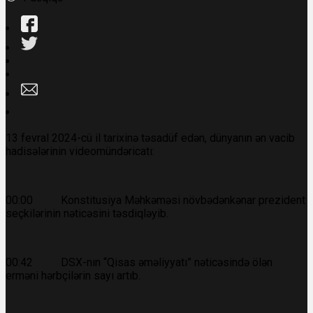
13 fevral 2024-cü il tarixinə təsadüf edən, dünyanın ən vacib
hadisələrinin videomündəricatı:
00:00 Konstitusiya Məhkəməsi növbədənkənar prezident
seçkilərinin nəticəsini təsdiqləyib.
00:42 DSX-nın “Qisas əməliyyatı” nəticəsində ölən
erməni hərbçilərin sayı artıb.