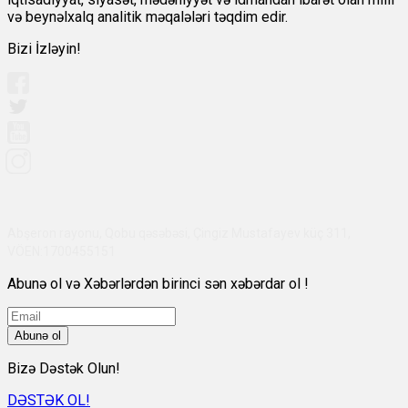
və beynəlxalq analitik məqalələri təqdim edir.
Bizi İzləyin!
Abşeron rayonu, Qobu qəsəbəsi, Çingiz Mustafayev küç 311,
VÖEN:1700455151
Abunə ol və Xəbərlərdən birinci sən xəbərdar ol !
Abunə ol
Bizə Dəstək Olun!
DƏSTƏK OL!