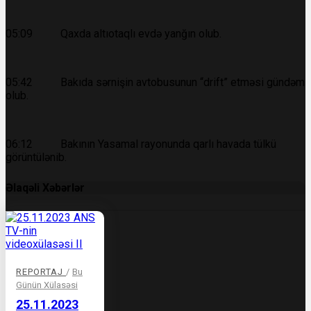
05:09 Qaxda altıotaqlı evdə yanğın olub.
05:42 Bakıda sərnişin avtobusunun “drift” etməsi gündəm
olub.
06:12 Bakının Yasamal rayonunda qarlı havada tülkü
görüntülənib.
Əlaqəli Xəbərlər
REPORTAJ
/
Bu
Günün Xülasəsi
25.11.2023