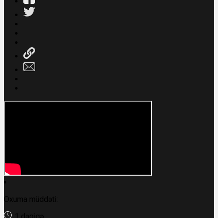
Oxuma müddəti:
1 dəqiqə