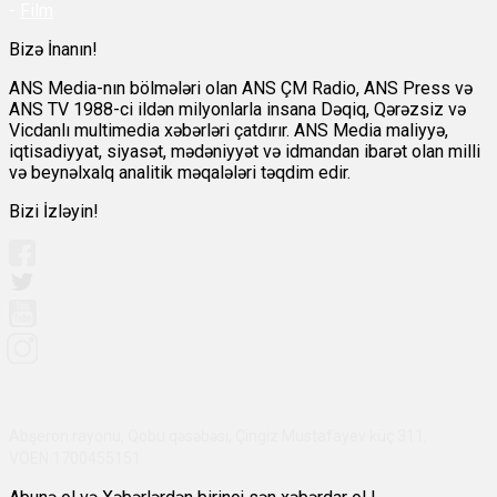
-
Film
Bizə İnanın!
ANS Media-nın bölmələri olan ANS ÇM Radio, ANS Press və
ANS TV 1988-ci ildən milyonlarla insana Dəqiq, Qərəzsiz və
Vicdanlı multimedia xəbərləri çatdırır. ANS Media maliyyə,
iqtisadiyyat, siyasət, mədəniyyət və idmandan ibarət olan milli
və beynəlxalq analitik məqalələri təqdim edir.
Bizi İzləyin!
Abşeron rayonu, Qobu qəsəbəsi, Çingiz Mustafayev küç 311,
VÖEN:1700455151