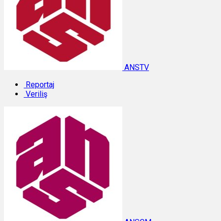
ANSTV
Reportaj
Veriliş