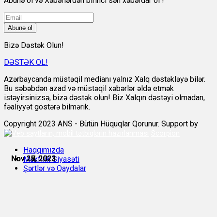
Abunə ol və Xəbərlərdən birinci sən xəbərdar ol !
Abunə ol
Bizə Dəstək Olun!
DƏSTƏK OL!
Azərbaycanda müstəqil medianı yalnız Xalq dəstəkləyə bilər.
Bu səbəbdən azad və müstəqil xəbərlər əldə etmək
istəyirsinizsə, bizə dəstək olun! Biz Xalqın dəstəyi olmadan,
fəaliyyət göstərə bilmərik.
Copyright 2023 ANS - Bütün Hüquqlar Qorunur. Support by
Scorpion
Haqqımızda
Nov 25, 2023
Nov 27, 2023
Nov 27, 2023
Nov 28, 2023
Nov 28, 2023
Nov 29, 2023
Məxfilik Siyasəti
Şərtlər və Qaydalar