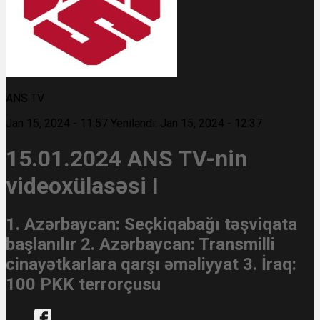
ANS TV
Jan 15, 2024 - 11:57
Yeniləndi: Jan 15, 2024 - 12:37
15.01.2024 ANS TV-nin
videoxülasəsi I
1. Azərbaycan: Seçkiqabağı təşviqata
başlanılır 2. Azərbaycan: Transmilli
cinayətkarlara qarşı əməliyyat 3. İraq:
100 PKK terrorçusu