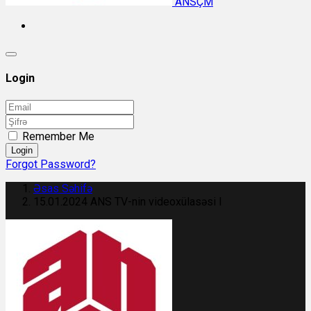
ANSÇM
Login
Remember Me
Login
Forgot Password?
Əsas Səhifə
15.01.2024 ANS TV-nin videoxülasəsi I