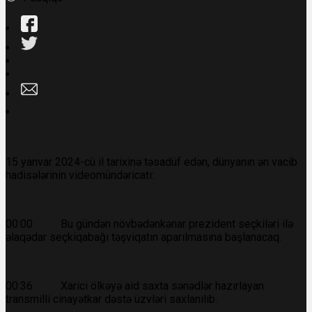
15 yanvar 2024-cü il tarixinə təsadüf edən, dünyanın ən vacib
hadisələrinin videomündəricatı:
00:00 Bu gündən növbədənkənar prezident seçkiləri ilə
əlaqədar seçkiqabağı təşviqatın aparılmasına başlanacaq.
00:36 Xarici ölkəyə aid saxta sənədlər hazırlayan
transmilli cinayətkar dəstə üzvləri saxlanılıb.