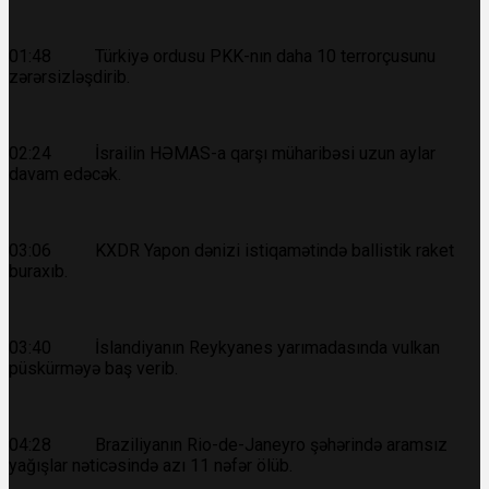
01:48 Türkiyə ordusu PKK-nın daha 10 terrorçusunu
zərərsizləşdirib.
02:24 İsrailin HƏMAS-a qarşı müharibəsi uzun aylar
davam edəcək.
03:06 KXDR Yapon dənizi istiqamətində ballistik raket
buraxıb.
03:40 İslandiyanın Reykyanes yarımadasında vulkan
püskürməyə baş verib.
04:28 Braziliyanın Rio-de-Janeyro şəhərində aramsız
yağışlar nəticəsində azı 11 nəfər ölüb.