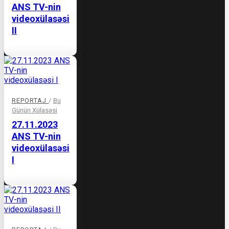
ANS TV-nin
videoxülasəsi
II
REPORTAJ
/
Bu
Günün Xülasəsi
27.11.2023
ANS TV-nin
videoxülasəsi
I