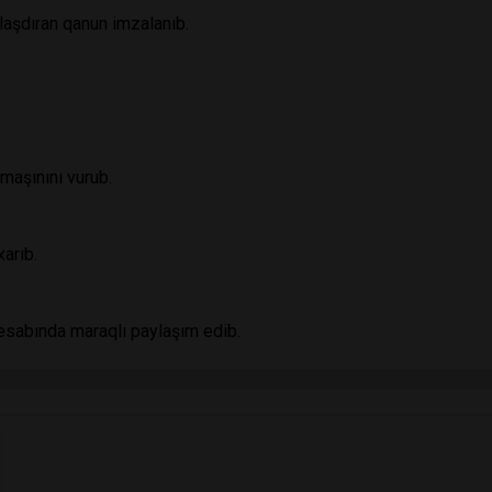
şdıran qanun imzalanıb.
maşınını vurub.
arıb.
sabında maraqlı paylaşım edib.