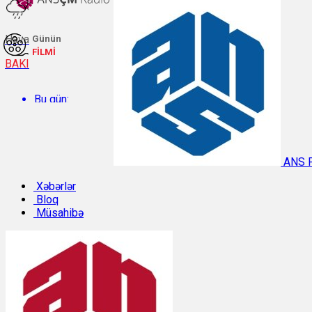
Hava
Günün
FİLMİ
BAKI
Bu gün:
Temperatur: 27.1°C. Rütubət: 58%.
ANS 
Sabah:
Xəbərlər
Bloq
Müsahibə
Temperatur: 28.4°C. Rütubət: 57%.