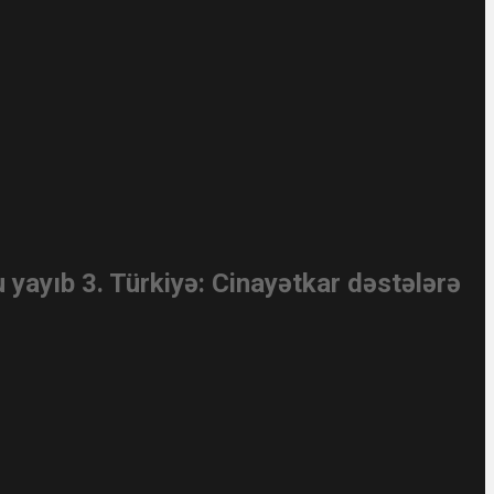
 yayıb 3. Türkiyə: Cinayətkar dəstələrə