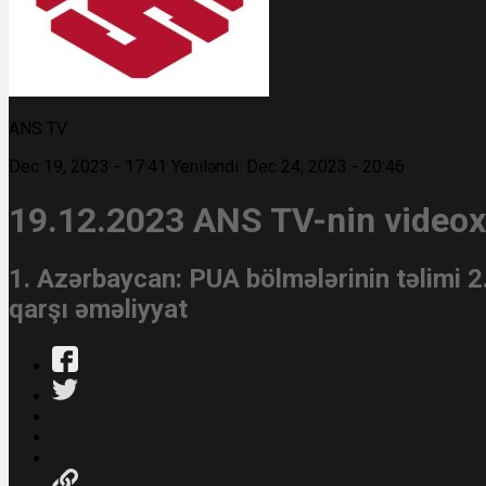
ANS TV
Dec 19, 2023 - 17:41
Yeniləndi: Dec 24, 2023 - 20:46
19.12.2023 ANS TV-nin videoxü
1. Azərbaycan: PUA bölmələrinin təlimi 2
qarşı əməliyyat