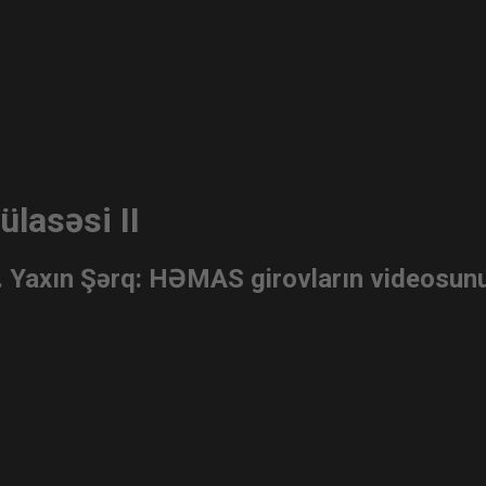
lasəsi II
. Yaxın Şərq: HƏMAS girovların videosunu