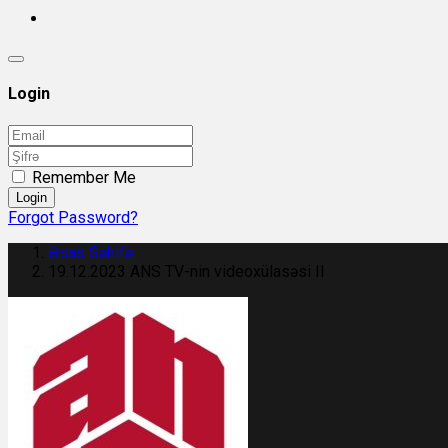
Login
Remember Me
Login
Forgot Password?
Əsas Səhifə
19.12.2023 ANS TV-nin videoxülasəsi II