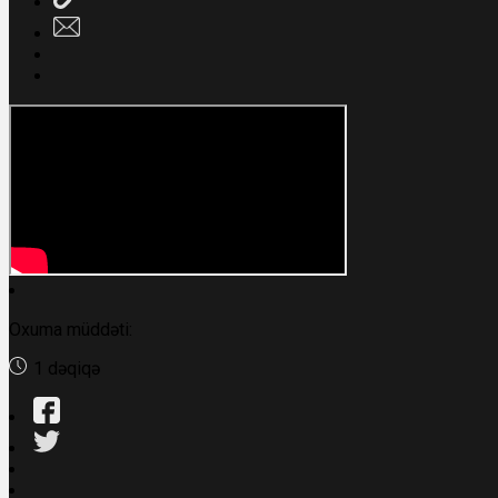
Oxuma müddəti:
1 dəqiqə