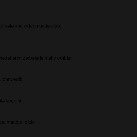
disələrinin videomündəricatı:
əflərini zərbələrlə məhv ediblər.
 dərc edib.
 keçirilib.
sı məcburi olub.