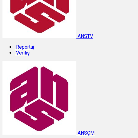
ANSTV
Reportaj
Veriliş
ANSÇM