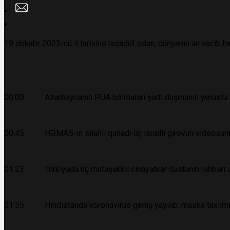
19 dekabr 2023-cü il tarixinə təsadüf edən, dünyanın ən vacib ha
00:00 Azərbaycanın PUA bölmələri şərti düşmənin yerüstü həd
00:45 HƏMAS-ın silahlı qanadı üç israilli girovun videosunu
01:23 Türkiyədə üç mütəşəkkil cinayətkar dəstənin rəhbəri ələ
01:55 Hindistanda koronavirus geniş yayılıb, maska taxılma