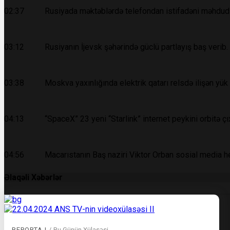
02:37 Rusiyada məktəblərdə telefondan istifadəni məhdudla
03:12 Rusiyanın İjevsk şəhərində güclü partlayış baş verib.
03:38 Moskva yaxınlığında elektrik qatarı relsdə ilişən yük 
04:13 “SpaceX” 23 yeni “Starlink” internet peykini orbitə çıx
04:56 Macarıstanın Baş naziri Viktor Orban sosial media he
Əlaqəli Xəbərlər
REPORTAJ
/
Bu Günün Xülasəsi