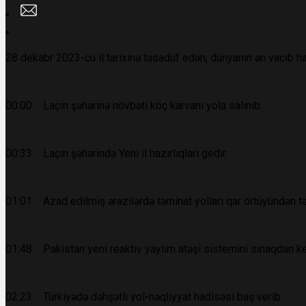
28 dekabr 2023-cü il tarixinə təsadüf edən, dünyanın ən vacib ha
00:00 Laçın şəhərinə növbəti köç karvanı yola salınıb.
00:33 Laçın şəhərində Yeni il hazırlıqları gedir.
01:01 Azad edilmiş ərazilərdə təminat yolları qar örtüyündən tə
01:48 Pakistan yeni reaktiv yaylım atəşi sistemini sınaqdan ke
02:23 Türkiyədə dəhşətli yol-nəqliyyat hadisəsi baş verib.