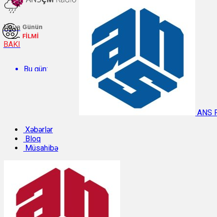
Hava
Günün
FİLMİ
BAKI
Bu gün:
Temperatur: 29.2°C. Rütubət: 57%.
ANS 
Sabah:
Xəbərlər
Bloq
Müsahibə
Temperatur: 28.8°C. Rütubət: 55%.