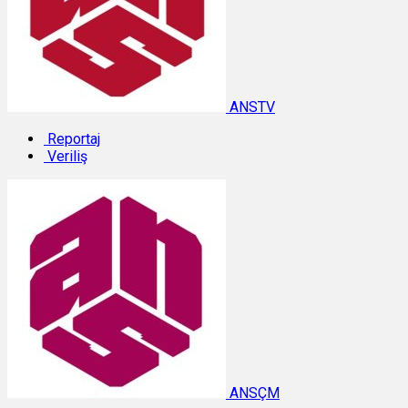
ANSTV
Reportaj
Veriliş
ANSÇM