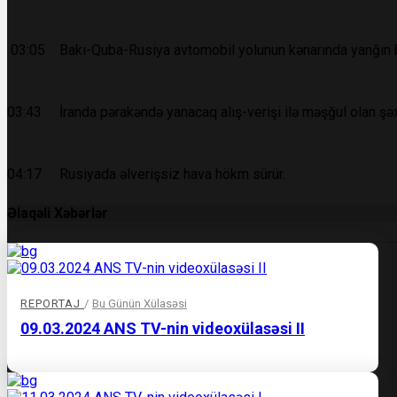
03:05 Bakı-Quba-Rusiya avtomobil yolunun kənarında yanğın b
03:43 İranda pərakəndə yanacaq alış-verişi ilə məşğul olan şəxs
04:17 Rusiyada əlverişsiz hava hökm sürür.
Əlaqəli Xəbərlər
REPORTAJ
/
Bu Günün Xülasəsi
09.03.2024 ANS TV-nin videoxülasəsi II