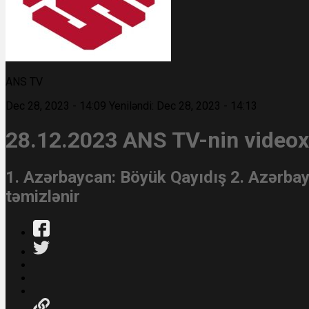
ANS TV
Dec 28, 2023 - 14:09
Yeniləndi: Dec 28, 2023 - 14:13
28.12.2023 ANS TV-nin videoxü
1. Azərbaycan: Böyük Qayıdış 2. Azərbayc
təmizlənir