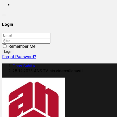
Login
Remember Me
Login
Forgot Password?
Əsas Səhifə
28.12.2023 ANS TV-nin videoxülasəsi I