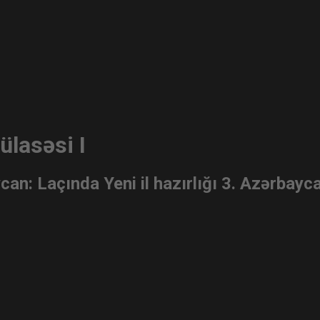
lasəsi I
an: Laçında Yeni il hazırlığı 3. Azərbayc