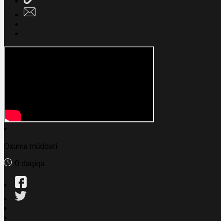
Oxuma müddəti:
0 dəqiqə