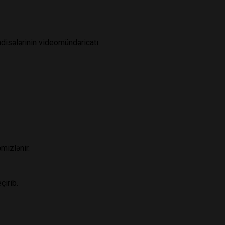
disələrinin videomündəricatı:
mizlənir.
çirib.