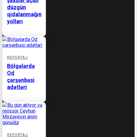
şəxslər üçün
düzgün
qidalanmağın
yolları
REPORTAJ
Bölgələrdə
Od
çərşənbəsi
adətləri
REPORTAJ