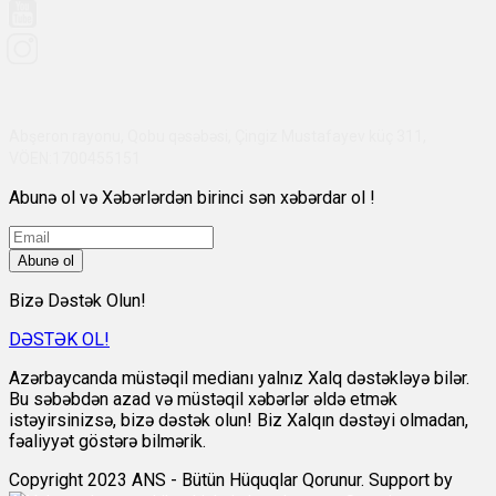
Abşeron rayonu, Qobu qəsəbəsi, Çingiz Mustafayev küç 311,
VÖEN:1700455151
Abunə ol və Xəbərlərdən birinci sən xəbərdar ol !
Abunə ol
Bizə Dəstək Olun!
DƏSTƏK OL!
Azərbaycanda müstəqil medianı yalnız Xalq dəstəkləyə bilər.
Bu səbəbdən azad və müstəqil xəbərlər əldə etmək
istəyirsinizsə, bizə dəstək olun! Biz Xalqın dəstəyi olmadan,
fəaliyyət göstərə bilmərik.
Copyright 2023 ANS - Bütün Hüquqlar Qorunur. Support by