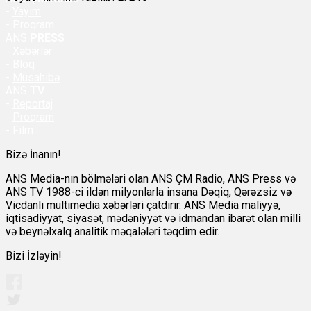
-
Yayım
- Proqram
ANS
PRESS
-
Xəbərlər
-
Bloq
-
Müsahibə
ANS
TV
-
Reportaj
-
Proqram
-
Film
Bizə İnanın!
ANS Media-nın bölmələri olan ANS ÇM Radio, ANS Press və
ANS TV 1988-ci ildən milyonlarla insana Dəqiq, Qərəzsiz və
Vicdanlı multimedia xəbərləri çatdırır. ANS Media maliyyə,
iqtisadiyyat, siyasət, mədəniyyət və idmandan ibarət olan milli
və beynəlxalq analitik məqalələri təqdim edir.
Bizi İzləyin!