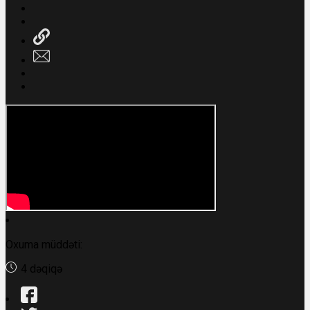
Oxuma müddəti:
4 dəqiqə