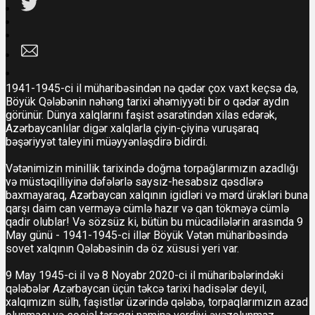
1941-1945-ci il müharibəsindən nə qədər çox vaxt keçsə də,
Böyük Qələbənin nəhəng tarixi əhəmiyyəti bir o qədər aydın
görünür. Dünya xalqlarını faşist əsarətindən xilas edərək,
Azərbaycanlılar digər xalqlarla çiyin-çiyinə vuruşaraq
bəşəriyyət taleyini müəyyənləşdirə bidirdi.
Vətənimizin minillik tarixində doğma torpağlarımızın azadlığı
və müstəqilliyinə dəfələrlə saysız-hesabsız qəsdlərə
baxmayaraq,
Azərbaycan xalqının igidləri və mərd ürəkləri buna
qarşı daim can verməyə cümlə hazır və qan tökməyə cümlə
qadir olublar! Və sözsüz ki, bütün bu mücadilələrin arasında 9
May günü - 1941-1945-ci illər Böyük Vətən müharibəsində
sovet xalqının Qələbəsinin də öz xüsusi yeri var.
9 May 1945-ci il və 8 Noyabr 2020-ci il müharibələrindəki
qələbələr Azərbaycan üçün təkcə tarixi hadisələr deyil,
xalqımızın sülh, faşistlər üzərində qələbə, torpaqlarımızın azad