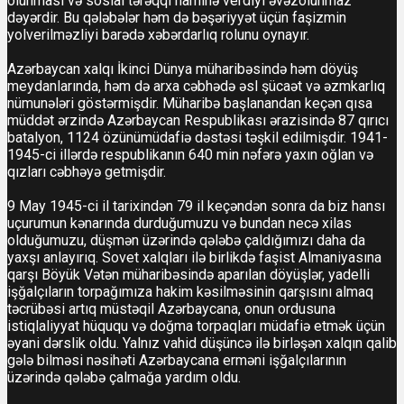
olunması və sosial tərəqqi naminə verdiyi əvəzolunmaz
dəyərdir. Bu qələbələr həm də bəşəriyyət üçün faşizmin
yolverilməzliyi barədə xəbərdarlıq rolunu oynayır.
Azərbaycan xalqı İkinci Dünya müharibəsində həm döyüş
meydanlarında, həm də arxa cəbhədə əsl şücaət və əzmkarlıq
nümunələri göstərmişdir. Müharibə başlanandan keçən qısa
müddət ərzində Azərbaycan Respublikası ərazisində 87 qırıcı
batalyon, 1124 özünümüdafiə dəstəsi təşkil edilmişdir. 1941-
1945-ci illərdə respublikanın 640 min nəfərə yaxın oğlan və
qızları cəbhəyə getmişdir.
9 May 1945-ci il tarixindən 79 il keçəndən sonra da biz hansı
uçurumun kənarında durduğumuzu və bundan necə xilas
olduğumuzu, düşmən üzərində qələbə çaldığımızı daha da
yaxşı anlayırıq. Sovet xalqları ilə birlikdə faşist Almaniyasına
qarşı Böyük Vətən müharibəsində aparılan döyüşlər, yadelli
işğalçıların torpağımıza hakim kəsilməsinin qarşısını almaq
təcrübəsi artıq müstəqil Azərbaycana, onun ordusuna
istiqlaliyyat hüququ və doğma torpaqları müdafiə etmək üçün
əyani dərslik oldu. Yalnız vahid düşüncə ilə birləşən xalqın qalib
gələ bilməsi nəsihəti Аzərbaycana erməni işğalçılarının
üzərində qələbə çalmağa yardım oldu.