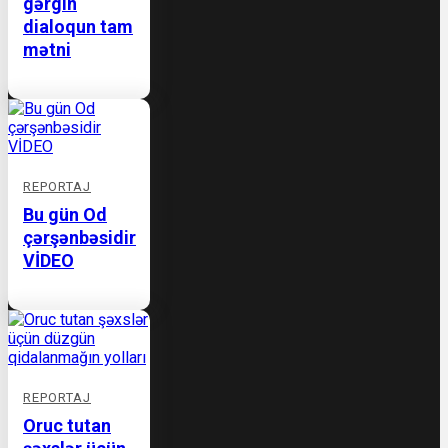
gərgin
dialoqun tam
mətni
REPORTAJ
Bu gün Od
çərşənbəsidir
VİDEO
REPORTAJ
Oruc tutan