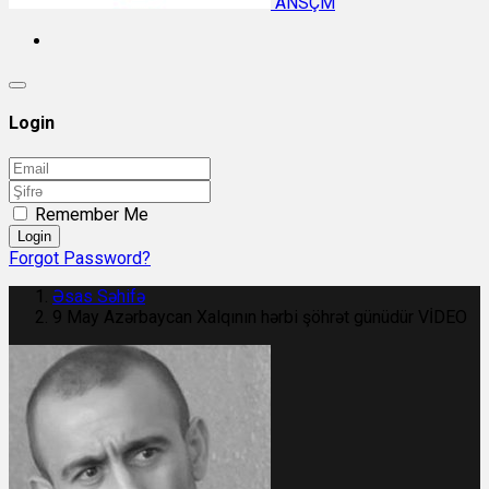
ANSÇM
Login
Remember Me
Login
Forgot Password?
Əsas Səhifə
9 May Azərbaycan Xalqının hərbi şöhrət günüdür VİDEO