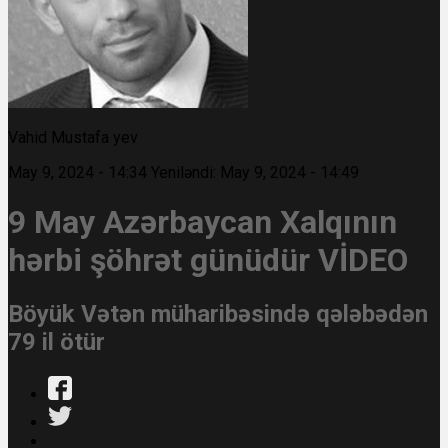
Vahid Mustafa yev
May 9, 2024 - 14:34
Yeniləndi: May 9, 2024 - 14:49
9 May Azərbaycan Xalqının
hərbi şöhrət günüdür VİDEO
Böyük Vətən müharibəsində qələbədən
79 il ötür