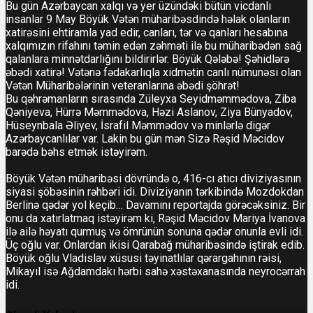
Bu gün Azərbaycan xalqı və yer üzündəki bütün vicdanlı
insanlar 9 May Böyük Vətən müharibəsdində həlak olanların
xatirəsini ehtiramla yad edir, canları, tər və qanları hesabına
xalqımızın rifahını təmin edən zəhməti ilə bu müharibədən sağ
qalanlara minnətdarlığını bildirirlər. Böyük Qələbə! Şəhidlərə
əbədi xatirə! Vətənə fədakarlıqla xidmətin canlı nümunəsi olan
Vətən Müharibələrinin veteranlarına əbədi şöhrət!
Bu qəhrəmanların sırasında Züleyxa Seyidməmmədova, Ziba
Qəniyeva, Hürrə Məmmədova, Həzi Aslanov, Ziya Bünyadov,
Hüseynbala Əliyev, İsrafil Məmmədov və minlərlə digər
Azərbaycanlılar var. Lakin bu gün mən Sizə Rəşid Məcidov
barədə bəhs etmək istəyirəm.
Böyük Vətən müharibəsi dövründə o, 416-cı atıcı diviziyasının
siyasi şöbəsinin rəhbəri idi. Diviziyanın tərkibində Mozdokdan
Berlinə qədər yol keçib… Davamını reportajda görəcəksiniz. Bir
onu da xatırlatmaq istəyirəm ki, Rəşid Məcidov Mariya İvanova
ilə ailə həyatı qurmuş və ömrünün sonuna qədər onunla evli idi.
Üç oğlu var. Onlardan ikisi Qarabağ müharibəsində iştirak edib.
Böyük oğlu Vladislav xüsusi təyinatlılar qərargahının rəisi,
Mikayıl isə Ağdamdakı hərbi sahə xəstəxanasında neyrocərrah
idi.