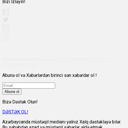
Bizi İzləyin!
Abşeron rayonu, Qobu qəsəbəsi, Çingiz Mustafayev küç 311,
VÖEN:1700455151
Abunə ol və Xəbərlərdən birinci sən xəbərdar ol !
Abunə ol
Bizə Dəstək Olun!
DƏSTƏK OL!
Azərbaycanda müstəqil medianı yalnız Xalq dəstəkləyə bilər.
Bu səbəbdən azad və müstəqil xəbərlər əldə etmək