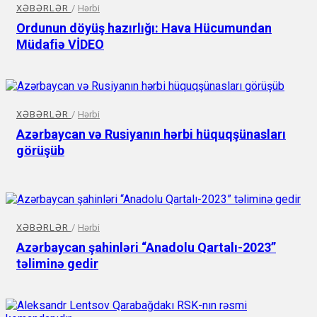
XƏBƏRLƏR
/
Hərbi
Ordunun döyüş hazırlığı: Hava Hücumundan
Müdafiə VİDEO
XƏBƏRLƏR
/
Hərbi
Azərbaycan və Rusiyanın hərbi hüquqşünasları
görüşüb
XƏBƏRLƏR
/
Hərbi
Azərbaycan şahinləri “Anadolu Qartalı-2023”
təliminə gedir