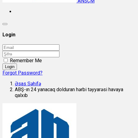
ANSÇM
Login
Remember Me
Login
Forgot Password?
Əsas Səhifə
ABŞ-ın 24 yanacaq dolduran hərbi təyyarəsi havaya
qalxıb