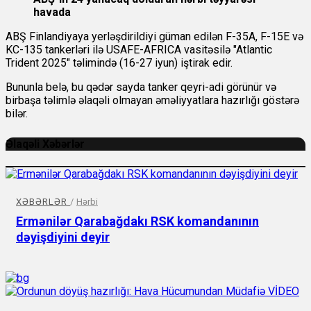
havada
ABŞ Finlandiyaya yerləşdirildiyi güman edilən F-35A, F-15E və
KC-135 tankerləri ilə USAFE-AFRICA vasitəsilə "Atlantic
Trident 2025" təlimində (16-27 iyun) iştirak edir.
Bununla belə, bu qədər sayda tanker qeyri-adi görünür və
birbaşa təlimlə əlaqəli olmayan əməliyyatlara hazırlığı göstərə
bilər.
Əlaqəli Xəbərlər
XƏBƏRLƏR
/
Hərbi
Ermənilər Qarabağdakı RSK komandanının
dəyişdiyini deyir