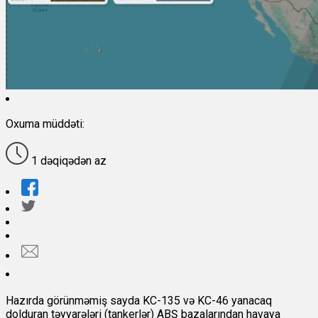
Oxuma müddəti:
1 dəqiqədən az
Hazırda görünməmiş sayda KC-135 və KC-46 yanacaq
dolduran təyyarələri (tankerlər) ABŞ bazalarından havaya