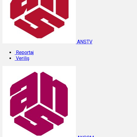
ANSTV
Reportaj
Veriliş