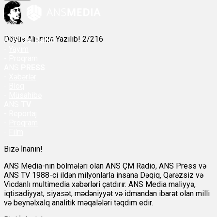
Döyüş Alnınıza Yazılıb! 2/216
ANS
ÇM Radio
-
Yayım
- Proqram
ANS
PRESS
-
Xəbərlər
-
Bloq
-
Müsahibə
ANS
TV
-
Reportaj
-
Proqram
-
Film
Bizə İnanın!
ANS Media-nın bölmələri olan ANS ÇM Radio, ANS Press və
ANS TV 1988-ci ildən milyonlarla insana Dəqiq, Qərəzsiz və
Vicdanlı multimedia xəbərləri çatdırır. ANS Media maliyyə,
iqtisadiyyat, siyasət, mədəniyyət və idmandan ibarət olan milli
və beynəlxalq analitik məqalələri təqdim edir.