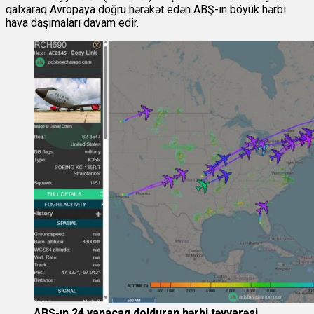
qalxaraq Avropaya doğru hərəkət edən ABŞ-ın böyük hərbi
hava daşımaları davam edir.
ABŞ-ın 24 yanacaq dolduran hərbi təyyarəsi