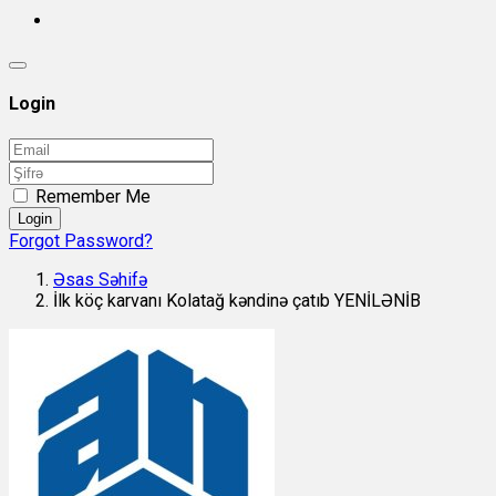
Login
Remember Me
Login
Forgot Password?
Əsas Səhifə
İlk köç karvanı Kolatağ kəndinə çatıb YENİLƏNİB