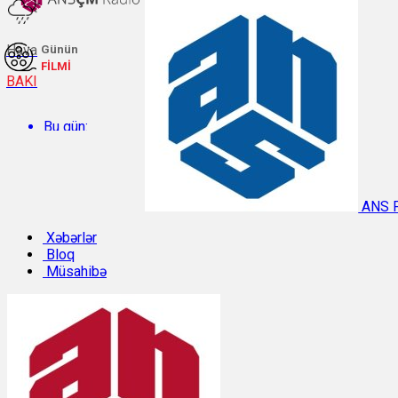
Hava
Günün
FİLMİ
BAKI
Bu gün:
Temperatur: 29.3°C. Rütubət: 48%.
ANS 
Sabah:
Xəbərlər
Bloq
Müsahibə
Temperatur: 28.8°C. Rütubət: 55%.