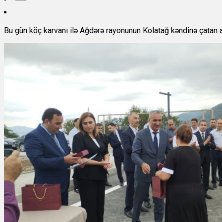
Bu gün köç karvanı ilə Ağdərə rayonunun Kolatağ kəndinə çatan ai