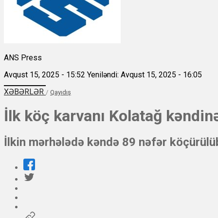
ANS Press
Avqust 15, 2025 - 15:52
Yeniləndi: Avqust 15, 2025 - 16:05
XƏBƏRLƏR
/
Qayıdış
İlk köç karvanı Kolatağ kəndi
İlkin mərhələdə kəndə 89 nəfər köçürülü