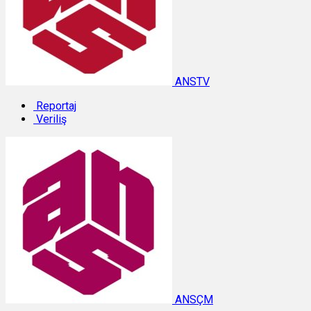
ANSTV
Reportaj
Veriliş
ANSÇM