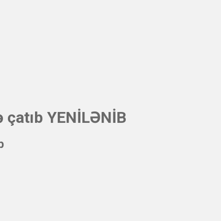
nə çatıb YENİLƏNİB
b