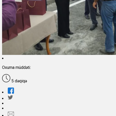
Oxuma müddəti:
5 dəqiqə