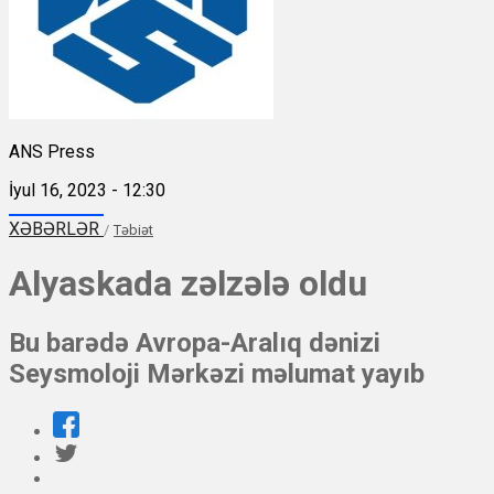
ANS Press
İyul 16, 2023 - 12:30
XƏBƏRLƏR
/
Təbiət
Alyaskada zəlzələ oldu
Bu barədə Avropa-Aralıq dənizi
Seysmoloji Mərkəzi məlumat yayıb