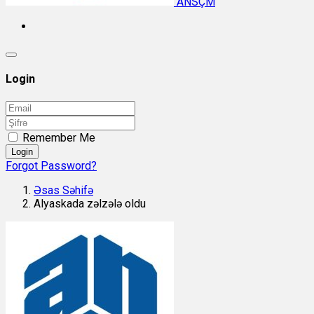
ANSÇM
Login
Remember Me
Login
Forgot Password?
Əsas Səhifə
Alyaskada zəlzələ oldu