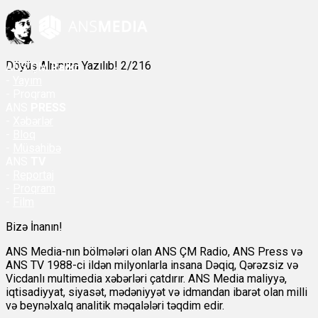
Döyüş Alnınıza Yazılıb! 2/216
ANS
ÇM Radio
-
Yayım
- Proqram
ANS
PRESS
-
Xəbərlər
-
Bloq
-
Müsahibə
ANS
TV
-
Reportaj
-
Proqram
-
Film
Bizə İnanın!
ANS Media-nın bölmələri olan ANS ÇM Radio, ANS Press və
ANS TV 1988-ci ildən milyonlarla insana Dəqiq, Qərəzsiz və
Vicdanlı multimedia xəbərləri çatdırır. ANS Media maliyyə,
iqtisadiyyat, siyasət, mədəniyyət və idmandan ibarət olan milli
və beynəlxalq analitik məqalələri təqdim edir.