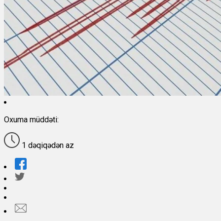
Oxuma müddəti:
1 dəqiqədən az