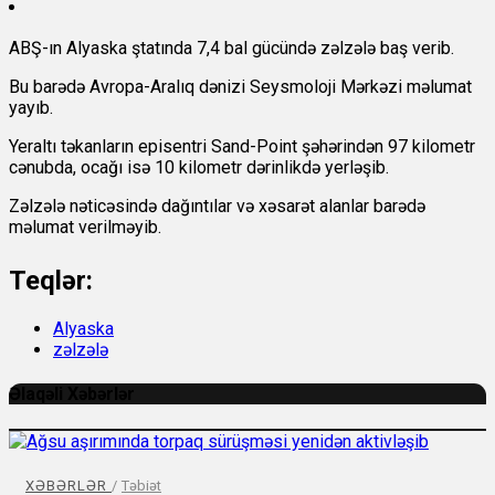
ABŞ-ın Alyaska ştatında 7,4 bal gücündə zəlzələ baş verib.
Bu barədə Avropa-Aralıq dənizi Seysmoloji Mərkəzi məlumat
yayıb.
Yeraltı təkanların episentri Sand-Point şəhərindən 97 kilometr
cənubda, ocağı isə 10 kilometr dərinlikdə yerləşib.
Zəlzələ nəticəsində dağıntılar və xəsarət alanlar barədə
məlumat verilməyib.
Teqlər:
Alyaska
zəlzələ
Əlaqəli Xəbərlər
XƏBƏRLƏR
/
Təbiət