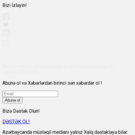
Bizi İzləyin!
Abşeron rayonu, Qobu qəsəbəsi, Çingiz Mustafayev küç 311,
VÖEN:1700455151
Abunə ol və Xəbərlərdən birinci sən xəbərdar ol !
Abunə ol
Bizə Dəstək Olun!
DƏSTƏK OL!
Azərbaycanda müstəqil medianı yalnız Xalq dəstəkləyə bilər.