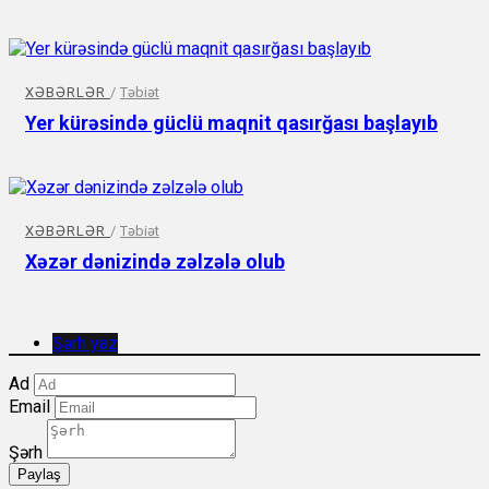
XƏBƏRLƏR
/
Təbiət
Yer kürəsində güclü maqnit qasırğası başlayıb
XƏBƏRLƏR
/
Təbiət
Xəzər dənizində zəlzələ olub
Şərh yaz
Ad
Email
Şərh
Paylaş