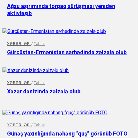
Ağsu aşırımında torpaq sürüşməsi yenidən
aktivləşib
XƏBƏRLƏR
/
Təbiət
Gürcüstan-Ermənistan sərhədində zəlzələ olub
XƏBƏRLƏR
/
Təbiət
Xəzər dənizində zəlzələ olub
XƏBƏRLƏR
/
Təbiət
Günəş yaxınlığında nəhəng “quş” görünüb FOTO