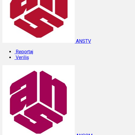
ANSTV
Reportaj
Veriliş