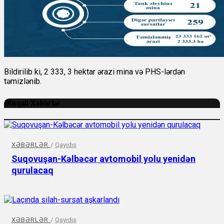
Bildirilib ki, 2 333, 3 hektar ərazi mina və PHS-lərdən
təmizlənib.
Əlaqəli Xəbərlər
XƏBƏRLƏR
/
Qayıdış
Suqovuşan-Kəlbəcər avtomobil yolu yenidən
qurulacaq
XƏBƏRLƏR
/
Qayıdış