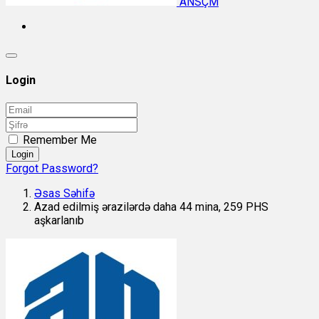
ANSÇM
Login
Remember Me
Login
Forgot Password?
Əsas Səhifə
Azad edilmiş ərazilərdə daha 44 mina, 259 PHS
aşkarlanıb