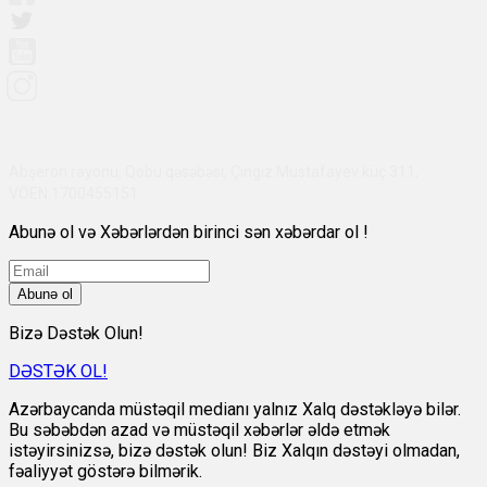
Abşeron rayonu, Qobu qəsəbəsi, Çingiz Mustafayev küç 311,
VÖEN:1700455151
Abunə ol və Xəbərlərdən birinci sən xəbərdar ol !
Abunə ol
Bizə Dəstək Olun!
DƏSTƏK OL!
Azərbaycanda müstəqil medianı yalnız Xalq dəstəkləyə bilər.
Bu səbəbdən azad və müstəqil xəbərlər əldə etmək
istəyirsinizsə, bizə dəstək olun! Biz Xalqın dəstəyi olmadan,
fəaliyyət göstərə bilmərik.