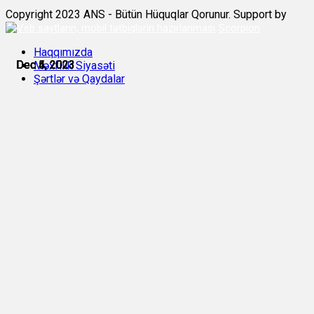
Copyright 2023 ANS - Bütün Hüquqlar Qorunur. Support by
Scorpion
Haqqımızda
Dec 4, 2023
Dec 4, 2023
Dec 4, 2023
Dec 5, 2023
Dec 5, 2023
Dec 5, 2023
Məxfilik Siyasəti
Şərtlər və Qaydalar