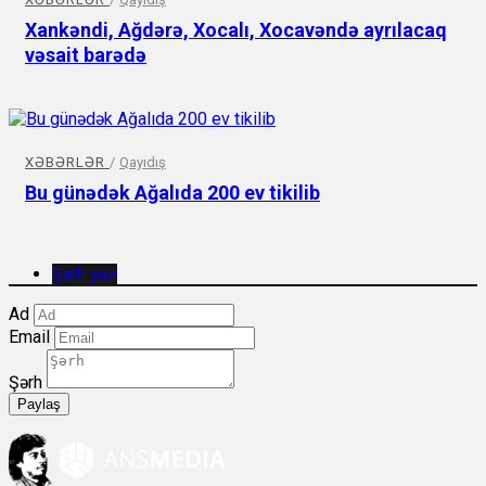
Xankəndi, Ağdərə, Xocalı, Xocavəndə ayrılacaq
vəsait barədə
XƏBƏRLƏR
/
Qayıdış
Bu günədək Ağalıda 200 ev tikilib
Şərh yaz
Ad
Email
Şərh
Paylaş