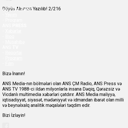
Döyüş Alnınıza Yazılıb! 2/216
ANS
ÇM Radio
-
Yayım
- Proqram
ANS
PRESS
-
Xəbərlər
-
Bloq
-
Müsahibə
ANS
TV
-
Reportaj
-
Proqram
-
Film
Bizə İnanın!
ANS Media-nın bölmələri olan ANS ÇM Radio, ANS Press və
ANS TV 1988-ci ildən milyonlarla insana Dəqiq, Qərəzsiz və
Vicdanlı multimedia xəbərləri çatdırır. ANS Media maliyyə,
iqtisadiyyat, siyasət, mədəniyyət və idmandan ibarət olan milli
və beynəlxalq analitik məqalələri təqdim edir.
Bizi İzləyin!