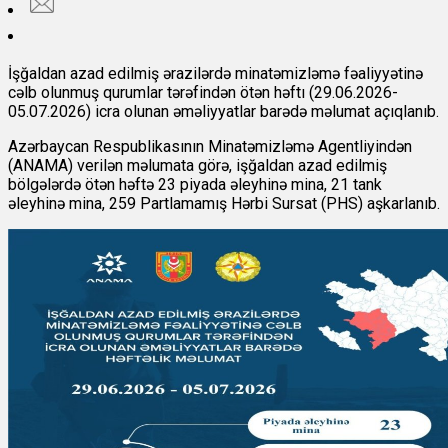
İşğaldan azad edilmiş ərazilərdə minatəmizləmə fəaliyyətinə
cəlb olunmuş qurumlar tərəfindən ötən həftı (29.06.2026-
05.07.2026) icra olunan əməliyyatlar barədə məlumat açıqlanıb.
Azərbaycan Respublikasının Minatəmizləmə Agentliyindən
(ANAMA) verilən məlumata görə, işğaldan azad edilmiş
bölgələrdə ötən həftə 23 piyada əleyhinə mina, 21 tank
əleyhinə mina, 259 Partlamamış Hərbi Sursat (PHS) aşkarlanıb.