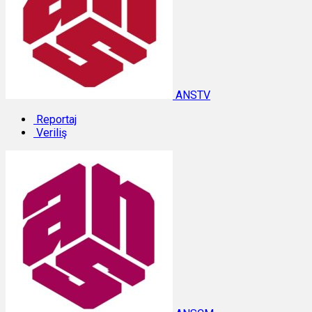
ANSTV
Reportaj
Veriliş