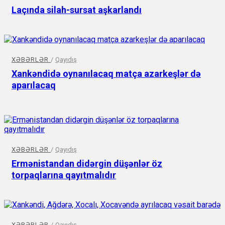
Laçında silah-sursat aşkarlandı
XƏBƏRLƏR
/
Qayıdış
Xankəndidə oynanılacaq matça azarkeşlər də
aparılacaq
XƏBƏRLƏR
/
Qayıdış
Ermənistandan didərgin düşənlər öz
torpaqlarına qayıtmalıdır
XƏBƏRLƏR
/
Qayıdış