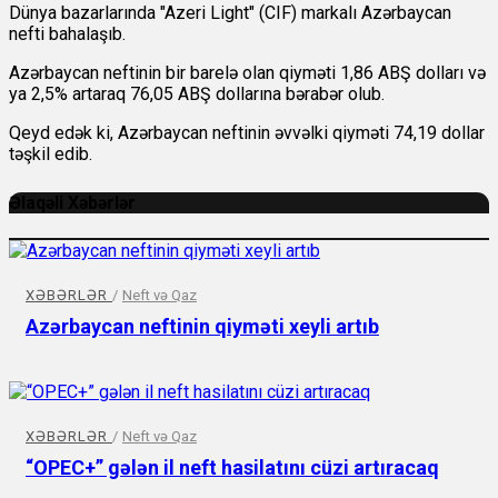
Dünya bazarlarında "Azeri Light" (CIF) markalı Azərbaycan
nefti bahalaşıb.
Azərbaycan neftinin bir barelə olan qiyməti 1,86 ABŞ dolları və
ya 2,5% artaraq 76,05 ABŞ dollarına bərabər olub.
Qeyd edək ki, Azərbaycan neftinin əvvəlki qiyməti 74,19 dollar
təşkil edib.
Əlaqəli Xəbərlər
XƏBƏRLƏR
/
Neft və Qaz
Azərbaycan neftinin qiyməti xeyli artıb
XƏBƏRLƏR
/
Neft və Qaz
“OPEC+” gələn il neft hasilatını cüzi artıracaq