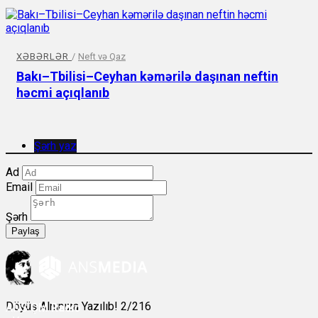
XƏBƏRLƏR
/
Neft və Qaz
Bakı–Tbilisi–Ceyhan kəmərilə daşınan neftin
həcmi açıqlanıb
Şərh yaz
Ad
Email
Şərh
Paylaş
Döyüş Alnınıza Yazılıb! 2/216
ANS
ÇM Radio