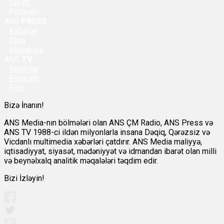
-
Yayım
- Proqram
ANS
PRESS
-
Xəbərlər
-
Bloq
-
Müsahibə
ANS
TV
-
Reportaj
-
Proqram
-
Film
Bizə İnanın!
ANS Media-nın bölmələri olan ANS ÇM Radio, ANS Press və
ANS TV 1988-ci ildən milyonlarla insana Dəqiq, Qərəzsiz və
Vicdanlı multimedia xəbərləri çatdırır. ANS Media maliyyə,
iqtisadiyyat, siyasət, mədəniyyət və idmandan ibarət olan milli
və beynəlxalq analitik məqalələri təqdim edir.
Bizi İzləyin!