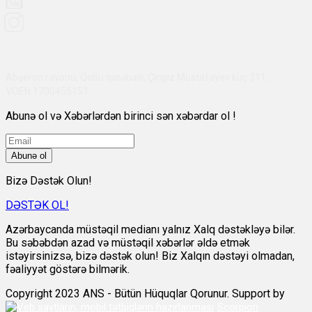
Abşeron rayonu, Qobu qəsəbəsi, Çingiz Mustafayev küç 311,
VÖEN:1700455151
Abunə ol və Xəbərlərdən birinci sən xəbərdar ol !
Abunə ol
Bizə Dəstək Olun!
DƏSTƏK OL!
Azərbaycanda müstəqil medianı yalnız Xalq dəstəkləyə bilər.
Bu səbəbdən azad və müstəqil xəbərlər əldə etmək
istəyirsinizsə, bizə dəstək olun! Biz Xalqın dəstəyi olmadan,
fəaliyyət göstərə bilmərik.
Copyright 2023 ANS - Bütün Hüquqlar Qorunur. Support by
Scorpion