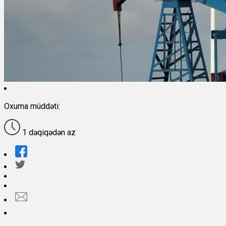
Oxuma müddəti:
1 dəqiqədən az