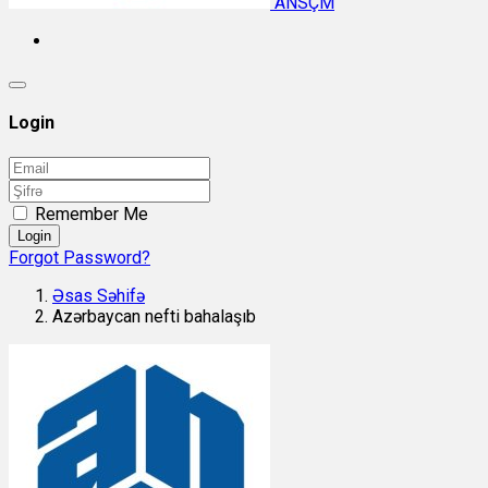
ANSÇM
Login
Remember Me
Login
Forgot Password?
Əsas Səhifə
Azərbaycan nefti bahalaşıb