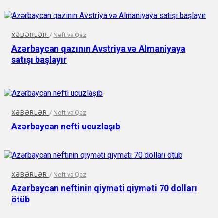
XƏBƏRLƏR
/
Neft və Qaz
Azərbaycan qazının Avstriya və Almaniyaya
satışı başlayır
XƏBƏRLƏR
/
Neft və Qaz
Azərbaycan nefti ucuzlaşıb
XƏBƏRLƏR
/
Neft və Qaz
Azərbaycan neftinin qiyməti qiyməti 70 dolları
ötüb