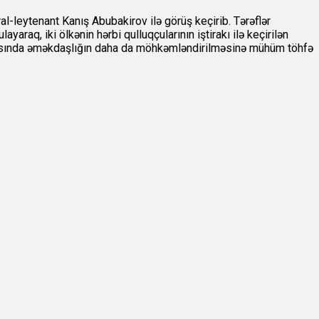
al-leytenant Kanış Abubakirov ilə görüş keçirib. Tərəflər
yaraq, iki ölkənin hərbi qulluqçularının iştirakı ilə keçirilən
z arasında əməkdaşlığın daha da möhkəmləndirilməsinə mühüm töhfə