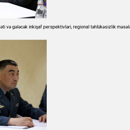
 və gələcək inkişaf perspektivləri, regional təhlükəsizlik məsələl