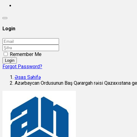
Login
Remember Me
Login
Forgot Password?
Əsas Səhifə
Azərbaycan Ordusunun Baş Qərargah rəisi Qazaxıstana g