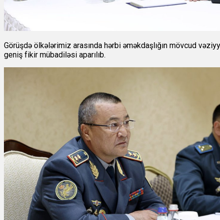
Görüşdə ölkələrimiz arasında hərbi əməkdaşlığın mövcud vəziyyəti
geniş fikir mübadiləsi aparılıb.