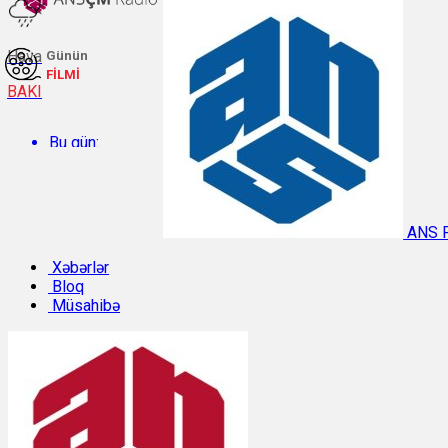
Hava
Günün
FİLMİ
BAKI
Bu gün:
Temperatur: 27.1°C. Rütubət: 58%.
ANS 
Sabah:
Xəbərlər
Bloq
Müsahibə
Temperatur: 31.3°C. Rütubət: 40%.