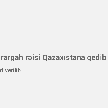
argah rəisi Qazaxıstana gedib
 verilib