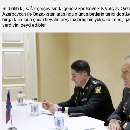
Bildirilib ki, səfər çərçivəsində general-polkovnik K.Vəliyev Qaz
Azərbaycan ilə Qazaxıstan arasında münasibətlərin tarixi dostluq, q
birgə təlimlərin şəxsi heyətin peşə hazırlığının yüksəldilməsi,
verdiyini qeyd ediblər.