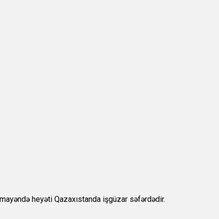
nümayəndə heyəti Qazaxıstanda işgüzar səfərdədir.