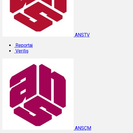
ANSTV
Reportaj
Veriliş
ANSÇM