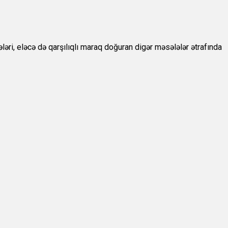
əri, eləcə də qarşılıqlı maraq doğuran digər məsələlər ətrafında