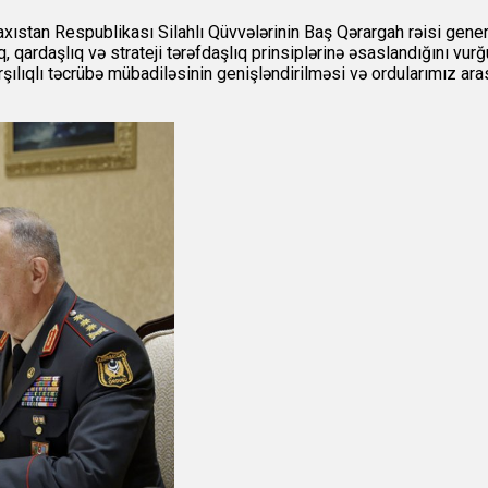
axıstan Respublikası Silahlı Qüvvələrinin Baş Qərargah rəisi gener
ardaşlıq və strateji tərəfdaşlıq prinsiplərinə əsaslandığını vurğula
 qarşılıqlı təcrübə mübadiləsinin genişləndirilməsi və ordularımı