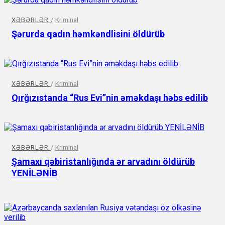
XƏBƏRLƏR
/
Kriminal
Şərurda qadın həmkəndlisini öldürüb
XƏBƏRLƏR
/
Kriminal
Qırğızıstanda “Rus Evi”nin əməkdaşı həbs edilib
XƏBƏRLƏR
/
Kriminal
Şamaxı qəbiristanlığında ər arvadını öldürüb
YENİLƏNİB