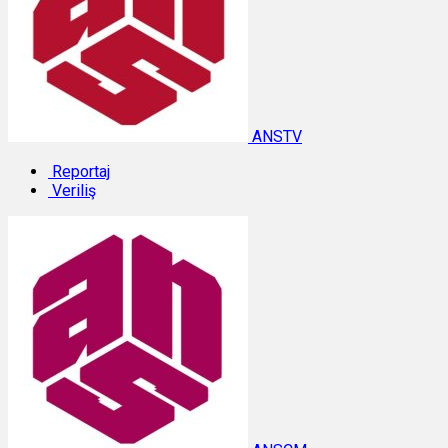
ANSTV
Reportaj
Veriliş