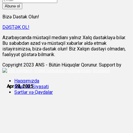
Abunə ol
Bizə Dəstək Olun!
DƏSTƏK OL!
Azərbaycanda müstəqil medianı yalnız Xalq dəstəkləyə bilər.
Bu səbəbdən azad və müstəqil xəbərlər əldə etmək
istəyirsinizsə, bizə dəstək olun! Biz Xalqın dəstəyi olmadan,
fəaliyyət göstərə bilmərik.
Copyright 2023 ANS - Bütün Hüquqlar Qorunur. Support by
Scorpion
Haqqımızda
Apr 23, 2025
Apr 23, 2025
Apr 23, 2025
Apr 23, 2025
Apr 24, 2025
Apr 24, 2025
Məxfilik Siyasəti
Şərtlər və Qaydalar