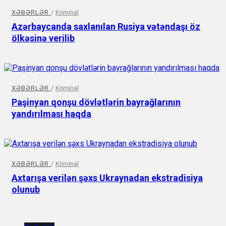
XƏBƏRLƏR
/
Kriminal
Azərbaycanda saxlanılan Rusiya vətəndaşı öz
ölkəsinə verilib
XƏBƏRLƏR
/
Kriminal
Paşinyan qonşu dövlətlərin bayrağlarının
yandırılması haqda
XƏBƏRLƏR
/
Kriminal
Axtarışa verilən şəxs Ukraynadan ekstradisiya
olunub