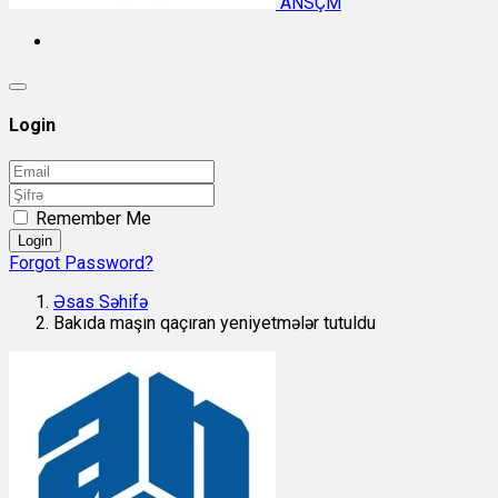
ANSÇM
Login
Remember Me
Login
Forgot Password?
Əsas Səhifə
Bakıda maşın qaçıran yeniyetmələr tutuldu