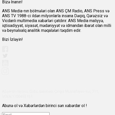
Bizə İnanın!
ANS Media-nın bölmələri olan ANS ÇM Radio, ANS Press və
ANS TV 1988-ci ildən milyonlarla insana Dəqiq, Qərəzsiz və
Vicdanlı multimedia xəbərləri çatdırır. ANS Media maliyyə,
iqtisadiyyat, siyasət, mədəniyyət və idmandan ibarət olan milli
və beynəlxalq analitik məqalələri təqdim edir.
Bizi İzləyin!
Abşeron rayonu, Qobu qəsəbəsi, Çingiz Mustafayev küç 311,
VÖEN:1700455151
Abunə ol və Xəbərlərdən birinci sən xəbərdar ol !