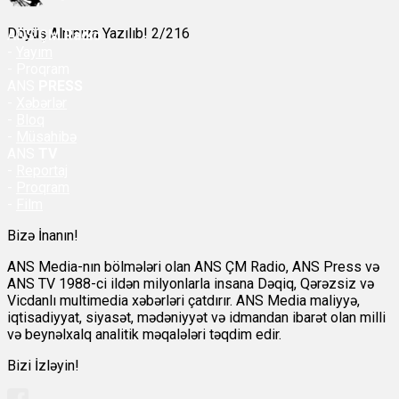
Döyüş Alnınıza Yazılıb! 2/216
ANS
ÇM Radio
-
Yayım
- Proqram
ANS
PRESS
-
Xəbərlər
-
Bloq
-
Müsahibə
ANS
TV
-
Reportaj
-
Proqram
-
Film
Bizə İnanın!
ANS Media-nın bölmələri olan ANS ÇM Radio, ANS Press və
ANS TV 1988-ci ildən milyonlarla insana Dəqiq, Qərəzsiz və
Vicdanlı multimedia xəbərləri çatdırır. ANS Media maliyyə,
iqtisadiyyat, siyasət, mədəniyyət və idmandan ibarət olan milli
və beynəlxalq analitik məqalələri təqdim edir.
Bizi İzləyin!