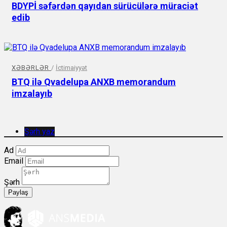
BDYPİ səfərdən qayıdan sürücülərə müraciət
edib
XƏBƏRLƏR
/
İctimaiyyət
BTQ ilə Qvadelupa ANXB memorandum
imzalayıb
Şərh yaz
Ad
Email
Şərh
Paylaş