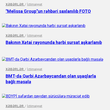
XƏBƏRLƏR
/
İctimaiyyət
"Melissa Group"un rəhbəri saxlanılıb FOTO
XƏBƏRLƏR
/
İctimaiyyət
Bakının Xətai rayonunda hərbi sursat aşkarlanıb
XƏBƏRLƏR
/
İctimaiyyət
BMT-də Qərbi Azərbaycandan olan uşaqlarla
bağlı məsələ
XƏBƏRLƏR
/
İctimaiyyət