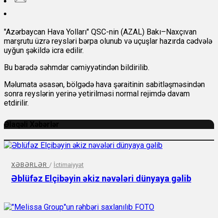
"Azərbaycan Hava Yolları" QSC-nin (AZAL) Bakı–Naxçıvan
marşrutu üzrə reysləri bərpa olunub və uçuşlar hazırda cədvələ
uyğun şəkildə icra edilir.
Bu barədə səhmdar cəmiyyətindən bildirilib.
Məlumata əsasən, bölgədə hava şəraitinin sabitləşməsindən
sonra reyslərin yerinə yetirilməsi normal rejimdə davam
etdirilir.
Əlaqəli Xəbərlər
XƏBƏRLƏR
/
İctimaiyyət
Əblüfəz Elçibəyin əkiz nəvələri dünyaya gəlib