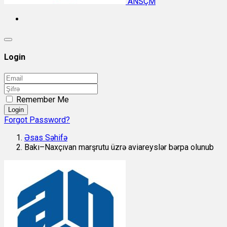
ANSÇM
Login
Remember Me
Login
Forgot Password?
Əsas Səhifə
Bakı–Naxçıvan marşrutu üzrə aviareyslər bərpa olunub