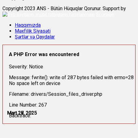
Copyright 2023 ANS - Bütün Hüquqlar Qorunur. Support by
Scorpion
Haqqımızda
Məxfilik Siyasəti
Şərtlər və Qaydalar
A PHP Error was encountered
Severity: Notice
Message: fwrite(): write of 287 bytes failed with errno=28
No space left on device
Filename: drivers/Session_files_driver.php
Line Number: 267
Mart 27, 2025
Mart 28, 2025
Mart 28, 2025
Mart 29, 2025
Mart 29, 2025
Mart 29, 2025
Backtrace: