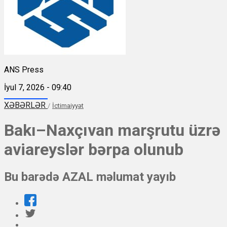
ANS Press
İyul 7, 2026 - 09:40
XƏBƏRLƏR
/
İctimaiyyət
Bakı–Naxçıvan marşrutu üzrə
aviareyslər bərpa olunub
Bu barədə AZAL məlumat yayıb