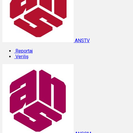
ANSTV
Reportaj
Veriliş