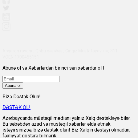
Abşeron rayonu, Qobu qəsəbəsi, Çingiz Mustafayev küç 311,
VÖEN:1700455151
Abunə ol və Xəbərlərdən birinci sən xəbərdar ol !
Abunə ol
Bizə Dəstək Olun!
DƏSTƏK OL!
Azərbaycanda müstəqil medianı yalnız Xalq dəstəkləyə bilər.
Bu səbəbdən azad və müstəqil xəbərlər əldə etmək
istəyirsinizsə, bizə dəstək olun! Biz Xalqın dəstəyi olmadan,
fəaliyyət göstərə bilmərik.