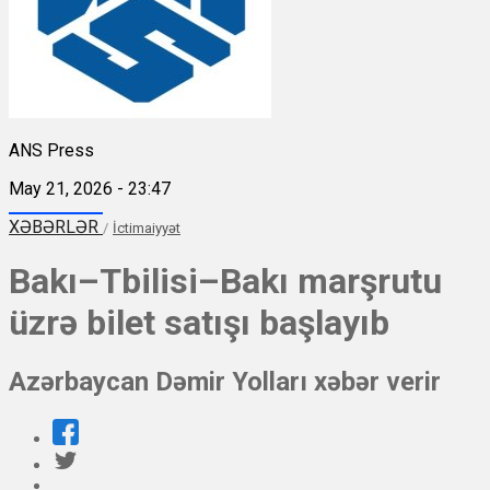
ANS Press
May 21, 2026 - 23:47
XƏBƏRLƏR
/
İctimaiyyət
Bakı–Tbilisi–Bakı marşrutu
üzrə bilet satışı başlayıb
Azərbaycan Dəmir Yolları xəbər verir