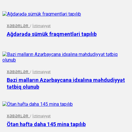
XƏBƏRLƏR
/
İctimaiyyət
Ağdərədə sümük fraqmentləri tapılıb
XƏBƏRLƏR
/
İctimaiyyət
Bəzi malların Azərbaycana idxalına məhdudiyyət
tətbiq olunub
XƏBƏRLƏR
/
İctimaiyyət
Ötən həftə daha 145 mina tapılıb