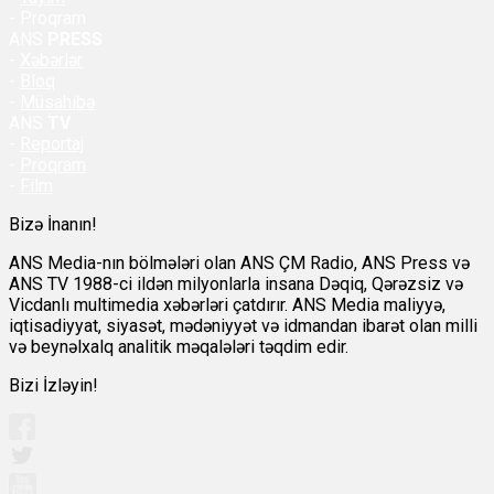
- Proqram
ANS
PRESS
-
Xəbərlər
-
Bloq
-
Müsahibə
ANS
TV
-
Reportaj
-
Proqram
-
Film
Bizə İnanın!
ANS Media-nın bölmələri olan ANS ÇM Radio, ANS Press və
ANS TV 1988-ci ildən milyonlarla insana Dəqiq, Qərəzsiz və
Vicdanlı multimedia xəbərləri çatdırır. ANS Media maliyyə,
iqtisadiyyat, siyasət, mədəniyyət və idmandan ibarət olan milli
və beynəlxalq analitik məqalələri təqdim edir.
Bizi İzləyin!