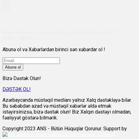
Abşeron rayonu, Qobu qəsəbəsi, Çingiz Mustafayev küç 311,
VÖEN:1700455151
Abunə ol və Xəbərlərdən birinci sən xəbərdar ol !
Abunə ol
Bizə Dəstək Olun!
DƏSTƏK OL!
Azərbaycanda müstəqil medianı yalnız Xalq dəstəkləyə bilər.
Bu səbəbdən azad və müstəqil xəbərlər əldə etmək
istəyirsinizsə, bizə dəstək olun! Biz Xalqın dəstəyi olmadan,
fəaliyyət göstərə bilmərik.
Copyright 2023 ANS - Bütün Hüquqlar Qorunur. Support by
Scorpion