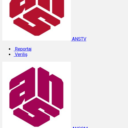
ANSTV
Reportaj
Veriliş