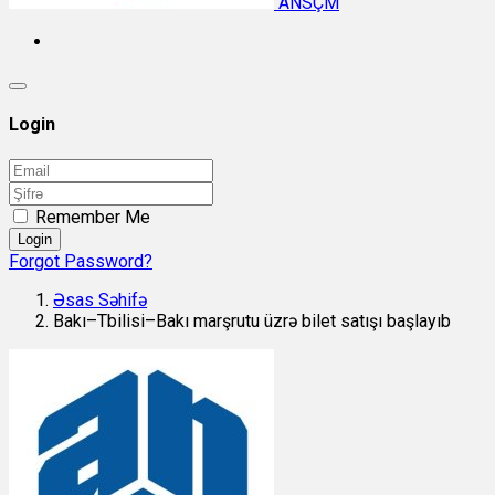
ANSÇM
Login
Remember Me
Login
Forgot Password?
Əsas Səhifə
Bakı–Tbilisi–Bakı marşrutu üzrə bilet satışı başlayıb