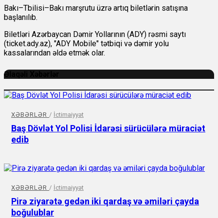
Bakı–Tbilisi–Bakı marşrutu üzrə artıq biletlərin satışına
başlanılıb.
Biletləri Azərbaycan Dəmir Yollarının (ADY) rəsmi saytı
(ticket.ady.az), "ADY Mobile" tətbiqi və dəmir yolu
kassalarından əldə etmək olar.
Əlaqəli Xəbərlər
XƏBƏRLƏR
/
İctimaiyyət
Baş Dövlət Yol Polisi İdarəsi sürücülərə müraciət
edib
XƏBƏRLƏR
/
İctimaiyyət
Pirə ziyarətə gedən iki qardaş və əmiləri çayda
boğulublar