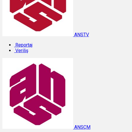
ANSTV
Reportaj
Veriliş
ANSÇM