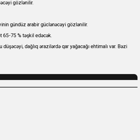
cəyi gözlənilir.
inin gündüz arabir güclənəcəyi gözlənilir.
t 65-75 % təşkil edəcək.
lu düşəcəyi, dağlıq ərazilərdə qar yağacağı ehtimalı var. Bəzi