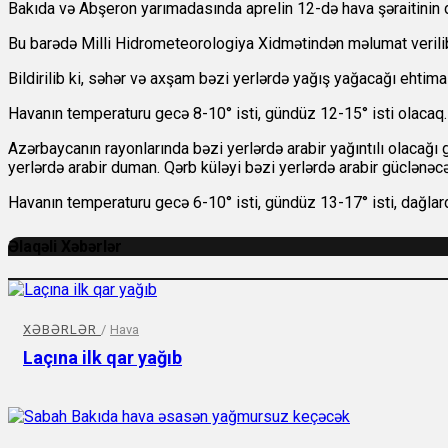
Bakıda və Abşeron yarımadasında aprelin 12-də hava şəraitinin d
Bu barədə Milli Hidrometeorologiya Xidmətindən məlumat verili
Bildirilib ki, səhər və axşam bəzi yerlərdə yağış yağacağı ehtima
Havanın temperaturu gecə 8-10° isti, gündüz 12-15° isti olacaq.
Azərbaycanın rayonlarında bəzi yerlərdə arabir yağıntılı olacağı g
yerlərdə arabir duman. Qərb küləyi bəzi yerlərdə arabir güclənəc
Havanın temperaturu gecə 6-10° isti, gündüz 13-17° isti, dağlard
Əlaqəli Xəbərlər
XƏBƏRLƏR
/
Hava
Laçına ilk qar yağıb