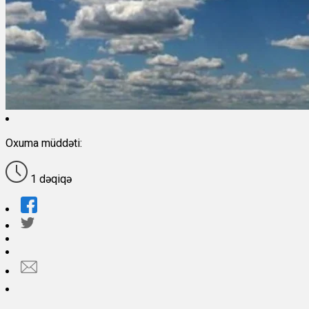
Oxuma müddəti:
1 dəqiqə