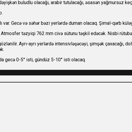
əyişkən buludlu olacağı, arabir tutulacağı, əsasən yağmursuz keçə
b.
lı var. Gecə və səhər bəzi yerlərdə duman olacaq. Şimal-qərb küləy
 Atmosfer təzyiqi 762 mm civə sütunu təşkil edəcək. Nisbi rütubə
özlənilir. Ayrı-ayrı yerlərdə intensivləşəcəyi, şimşək çaxacağı, do
ək.
a gecə 0-5° isti, gündüz 5-10° isti olacaq.