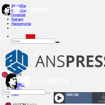
Müəlliflər
Mövzular
Qonaqlar
Reklam
Haqqımızda
Xəbərlər
Reportaj
Bloq
Veriliş
Müsahibə
Film