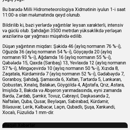
Bu barədə Milli Hidrometeorologiya Xidmətinin iyulun 1-i saat
11:00-a olan məlumatında qeyd olunub.
Bildirilib ki, bəzi yerlərdə yağıntılar leysan xarakterli, intensiv
və güclü olub. Şahdağın 3500 metrdən yüksəklikdə yerləşən
ərazilərinə qar yağması müşahidə edilib.
Düşən yağıntının miqdarı: Şəkidə 46 (aylıq normanın 76 %-i),
Oğuzda 36 (aylıq normanın 54 %-i), Göyçayda 20 (aylıq
normanın 93 %-i), Ağdamda 16 (aylıq normanın 55 %-i),
Qəbələdə 15, Qaxda (Sarıbaş) 13, Yevlaxda 12 (aylıq normanın
57 %-i), Mingəçevirdə 10 (aylıq normanın 50 %-i), Xızıda 8,
Zaqatala, Kürdəmirdə 7 (aylıq normanın 52 %-i), Gədəbəydə 7,
Goranboy, Şahdağ, Şamaxıda 6, Xaltan, Tərtərdə 5, Lənkəran,
Qobustan, Xınalıq, Balakən, Göygöldə 4, Ağstafa, Qrız, Astara,
İmişlidə 3, Bakıda və Abşeron yarımadasında, eyni zamanda
Bərdə, Zərdab, Şəmkir, Tovuz, Cəbrayıl, Daşkəsəndə 2,
Naftalan, Quba, Qusar, Beyləqan, Sabirabad, Kürdəmir,
Biləsuvar, Lerik, Kəlbəcər, Laçın, Qubadlı, Şuşa, Xankəndi,
Xocalı, Füzulidə 1 mm-dir.
Əlaqəli Xəbərlər