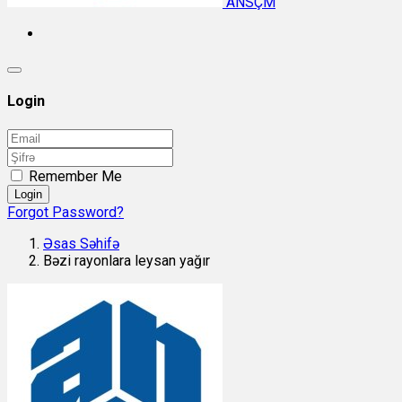
ANSÇM
Login
Remember Me
Login
Forgot Password?
Əsas Səhifə
Bəzi rayonlara leysan yağır