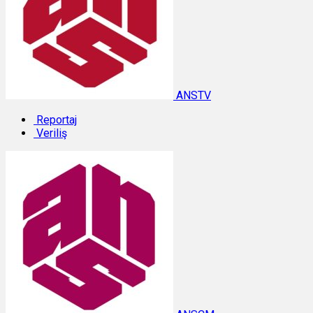
ANSTV
Reportaj
Veriliş