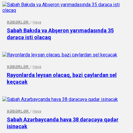
XƏBƏRLƏR
/
Hava
Sabah Bakıda və Abşeron yarımadasında 35
dərəcə isti olacaq
XƏBƏRLƏR
/
Hava
Rayonlarda leysan olacaq, bəzi çaylardan sel
keçəcək
XƏBƏRLƏR
/
Hava
Sabah Azərbaycanda hava 38 dərəcəyə qədər
isinəcək