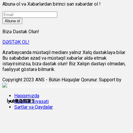
Abunə ol və Xəbərlərdən birinci sən xəbərdar ol !
Abunə ol
Bizə Dəstək Olun!
DƏSTƏK OL!
Azərbaycanda müstəqil medianı yalnız Xalq dəstəkləyə bilər.
Bu səbəbdən azad və müstəqil xəbərlər əldə etmək
istəyirsinizsə, bizə dəstək olun! Biz Xalqın dəstəyi olmadan,
fəaliyyət göstərə bilmərik.
Copyright 2023 ANS - Bütün Hüquqlar Qorunur. Support by
Scorpion
Haqqımızda
İyun 30, 2023
İyun 30, 2023
İyul 1, 2023
İyul 3, 2023
İyul 4, 2023
İyul 5, 2023
Məxfilik Siyasəti
Şərtlər və Qaydalar