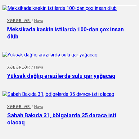
XƏBƏRLƏR
/
Hava
Meksikada kəskin istilərdə 100-dən çox insan
ölüb
XƏBƏRLƏR
/
Hava
Yüksək dağlıq ərazilərdə sulu qar yağacaq
XƏBƏRLƏR
/
Hava
Sabah Bakıda 31, bölgələrdə 35 dərəcə isti
olacaq