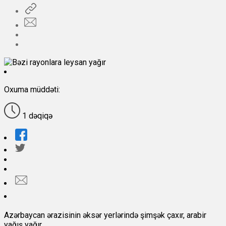
Oxuma müddəti:
1 dəqiqə
Azərbaycan ərazisinin əksər yerlərində şimşək çaxır, arabir
yağış yağır.