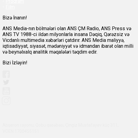
-
Proqram
-
Film
Bizə İnanın!
ANS Media-nın bölmələri olan ANS ÇM Radio, ANS Press və
ANS TV 1988-ci ildən milyonlarla insana Dəqiq, Qərəzsiz və
Vicdanlı multimedia xəbərləri çatdırır. ANS Media maliyyə,
iqtisadiyyat, siyasət, mədəniyyət və idmandan ibarət olan milli
və beynəlxalq analitik məqalələri təqdim edir.
Bizi İzləyin!
Abşeron rayonu, Qobu qəsəbəsi, Çingiz Mustafayev küç 311,
VÖEN:1700455151