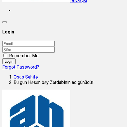
ANSÇM
Login
Remember Me
Login
Forgot Password?
Əsas Səhifə
Bu gün Həsən bəy Zərdabinin ad günüdür