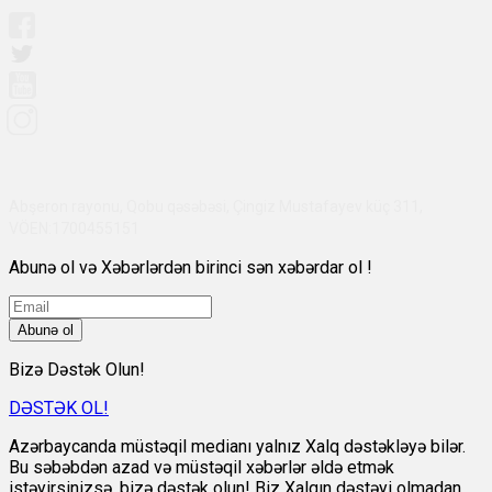
Abşeron rayonu, Qobu qəsəbəsi, Çingiz Mustafayev küç 311,
VÖEN:1700455151
Abunə ol və Xəbərlərdən birinci sən xəbərdar ol !
Abunə ol
Bizə Dəstək Olun!
DƏSTƏK OL!
Azərbaycanda müstəqil medianı yalnız Xalq dəstəkləyə bilər.
Bu səbəbdən azad və müstəqil xəbərlər əldə etmək
istəyirsinizsə, bizə dəstək olun! Biz Xalqın dəstəyi olmadan,