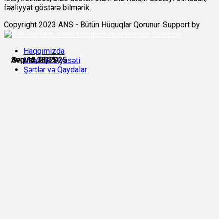
fəaliyyət göstərə bilmərik.
Copyright 2023 ANS - Bütün Hüquqlar Qorunur. Support by
Scorpion
Haqqımızda
Avqust 26, 2025
Avqust 28, 2025
Avqust 28, 2025
Avqust 30, 2025
Sep 12, 2025
Sep 15, 2025
Məxfilik Siyasəti
Şərtlər və Qaydalar