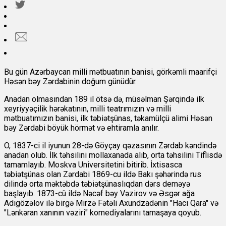
Bu gün Azərbaycan milli mətbuatının banisi, görkəmli maarifçi
Həsən bəy Zərdabinin doğum günüdür.
Anadan olmasından 189 il ötsə də, müsəlman Şərqində ilk
xeyriyyəçilik hərəkatının, milli teatrımızın və milli
mətbuatımızın banisi, ilk təbiətşünas, təkamülçü alimi Həsən
bəy Zərdabi böyük hörmət və ehtiramla anılır.
O, 1837-ci il iyunun 28-də Göyçay qəzasının Zərdab kəndində
anadan olub. İlk təhsilini mollaxanada alıb, orta təhsilini Tiflisdə
tamamlayıb. Moskva Universitetini bitirib. İxtisasca
təbiətşünas olan Zərdabi 1869-cu ildə Bakı şəhərində rus
dilində orta məktəbdə təbiətşünaslıqdan dərs deməyə
başlayıb. 1873-cü ildə Nəcəf bəy Vəzirov və Əsgər ağa
Adıgözəlov ilə birgə Mirzə Fətəli Axundzadənin "Hacı Qara" və
"Lənkəran xanının vəziri" komediyalarını tamaşaya qoyub.