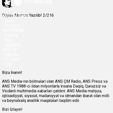
Döyüş Alnınıza Yazılıb! 2/216
ANS
ÇM Radio
-
Yayım
- Proqram
ANS
PRESS
-
Xəbərlər
-
Bloq
-
Müsahibə
ANS
TV
-
Reportaj
-
Proqram
-
Film
Bizə İnanın!
ANS Media-nın bölmələri olan ANS ÇM Radio, ANS Press və
ANS TV 1988-ci ildən milyonlarla insana Dəqiq, Qərəzsiz və
Vicdanlı multimedia xəbərləri çatdırır. ANS Media maliyyə,
iqtisadiyyat, siyasət, mədəniyyət və idmandan ibarət olan milli
və beynəlxalq analitik məqalələri təqdim edir.
Bizi İzləyin!