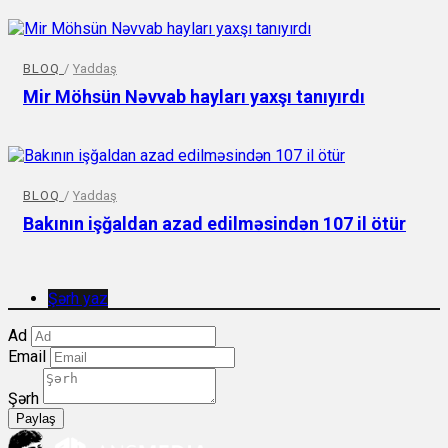
BLOQ
/
Yaddaş
Mir Möhsün Nəvvab hayları yaxşı tanıyırdı
BLOQ
/
Yaddaş
Bakının işğaldan azad edilməsindən 107 il ötür
Şərh yaz
Ad
Email
Şərh
Paylaş