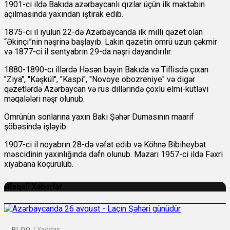
1901-ci ildə Bakıda azərbaycanlı qızlar üçün ilk məktəbin
açılmasında yaxından iştirak edib.
1875-ci il iyulun 22-də Azərbaycanda ilk milli qəzet olan
“Əkinçi”nin nəşrinə başlayıb. Lakin qəzetin ömrü uzun çəkmir
və 1877-ci il sentyabrın 29-da nəşri dayandırılır.
1880-1890-cı illərdə Həsən bəyin Bakıda və Tiflisdə çıxan
"Ziya", "Kəşkül", "Kaspi", "Novoye obozreniye" və digər
qəzetlərdə Azərbaycan və rus dillərində çoxlu elmi-kütləvi
məqalələri nəşr olunub.
Ömrünün sonlarına yaxın Bakı Şəhər Dumasının maarif
şöbəsində işləyib.
1907-ci il noyabrın 28-də vəfat edib və Köhnə Bibiheybət
məscidinin yaxınlığında dəfn olunub. Məzarı 1957-ci ildə Fəxri
xiyabana köçürülüb.
Əlaqəli Xəbərlər
BLOQ
/
Yaddaş