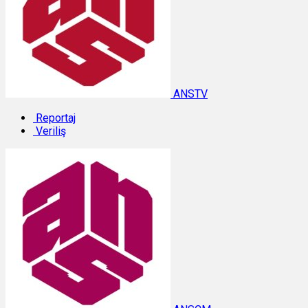
ANSTV
Reportaj
Veriliş