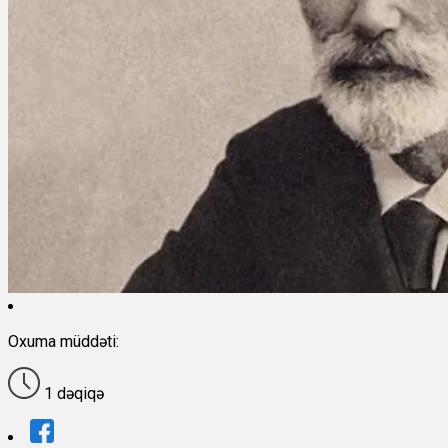
Oxuma müddəti:
1 dəqiqə