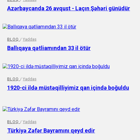
Azərbaycanda 26 avqust - Laçın Şəhəri günüdür
BLOQ
/
Yaddaş
Ballıqaya qətliamından 33 il ötür
BLOQ
/
Yaddaş
1920-ci ildə müstəqilliyimiz qan içində boğuldu
BLOQ
/
Yaddaş
Türkiyə Zəfər Bayramını qeyd edir