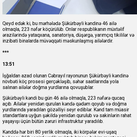
Qeyd edək ki, bu mərhələdə Şükürbəyli kəndinə 46 ailə
olmaqla, 223 nəfər köçürülüb. Onlar respublikanın müxtəlif
ərazilərində yataqxana, sanatoriya, düşərgə, yarımçıq tikililər və
inzibati binalarda müvəqqəti məskunlaşmış ailələrdir.
***
13:51
İşğaldan azad olunan Cəbrayıl rayonunun Şükürbəyli kəndinə
növbəti köç prosesi gerçəkləşib, səhər saatlarında yola
salınan ailələr doğma yurdlarına qovuşublar.
Şükürbəyli kəndi bu gün 46 ailə olmaqla, 223 nəfərə qucaq
açıb. Ailələr yenidən qurulan kəndə qədəm qoyub və doğma
yurdlarında yaradılan gözəlliyi seyr ediblər. Kənd tam müasir
standartlara uyğun şəkildə yenidən qurulub və sakinlərin rahat
yaşayışı üçün bütün zəruri infrastruktur yaradılıb.
Kənddə hər biri 80 yerlik olmaqla, iki körpələr evi-uşaq