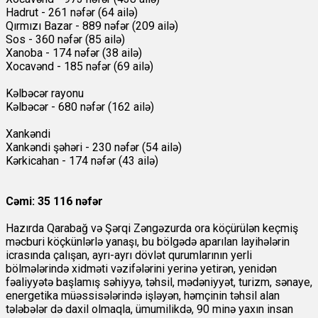
Hadrut - 261 nəfər (64 ailə)
Qırmızı Bazar - 889 nəfər (209 ailə)
Sos - 360 nəfər (85 ailə)
Xanoba - 174 nəfər (38 ailə)
Xocavənd - 185 nəfər (69 ailə)
Kəlbəcər rayonu
Kəlbəcər - 680 nəfər (162 ailə)
Xankəndi
Xankəndi şəhəri - 230 nəfər (54 ailə)
Kərkicahan - 174 nəfər (43 ailə)
Cəmi: 35 116 nəfər
Hazırda Qarabağ və Şərqi Zəngəzurda ora köçürülən keçmiş
məcburi köçkünlərlə yanaşı, bu bölgədə aparılan layihələrin
icrasında çalışan, ayrı-ayrı dövlət qurumlarının yerli
bölmələrində xidməti vəzifələrini yerinə yetirən, yenidən
fəaliyyətə başlamış səhiyyə, təhsil, mədəniyyət, turizm, sənaye,
energetika müəssisələrində işləyən, həmçinin təhsil alan
tələbələr də daxil olmaqla, ümumilikdə, 90 minə yaxın insan