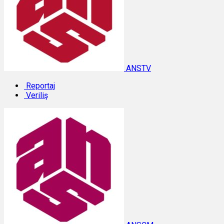
ANSTV
Reportaj
Veriliş