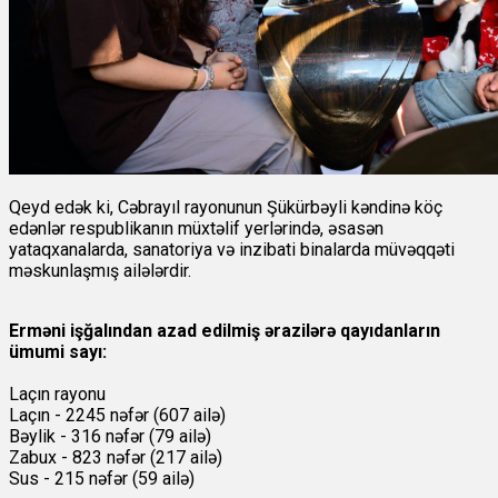
Qeyd edək ki, Cəbrayıl rayonunun Şükürbəyli kəndinə köç
edənlər respublikanın müxtəlif yerlərində, əsasən
yataqxanalarda, sanatoriya və inzibati binalarda müvəqqəti
məskunlaşmış ailələrdir.
Erməni işğalından azad edilmiş ərazilərə qayıdanların
ümumi sayı:
L
a
çın rayonu
Laçın - 2245 nəfər (607 ailə)
Bəylik - 316 nəfər (79 ailə)
Zabux - 823 nəfər (217 ailə)
Sus - 215 nəfər (59 ailə)