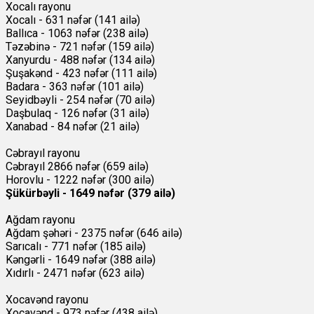
Xocalı rayonu
Xocalı - 631 nəfər (141 ailə)
Ballıca - 1063 nəfər (238 ailə)
Təzəbinə - 721 nəfər (159 ailə)
Xanyurdu - 488 nəfər (134 ailə)
Şuşakənd - 423 nəfər (111 ailə)
Badara - 363 nəfər (101 ailə)
Seyidbəyli - 254 nəfər (70 ailə)
Daşbulaq - 126 nəfər (31 ailə)
Xanabad - 84 nəfər (21 ailə)
Cəbrayıl rayonu
Cəbrayıl 2866 nəfər (659 ailə)
Horovlu - 1222 nəfər (300 ailə)
Şükürbəyli - 1649 nəfər (379 ailə)
Ağdam rayonu
Ağdam şəhəri - 2375 nəfər (646 ailə)
Sarıcalı - 771 nəfər (185 ailə)
Kəngərli - 1649 nəfər (388 ailə)
Xıdırlı - 2471 nəfər (623 ailə)
Xocavənd rayonu
Xocavənd - 973 nəfər (438 ailə)