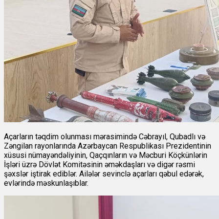
Açarların təqdim olunması mərasimində Cəbrayıl, Qubadlı və
Zəngilan rayonlarında Azərbaycan Respublikası Prezidentinin
xüsusi nümayəndəliyinin, Qaçqınların və Məcburi Köçkünlərin
İşləri üzrə Dövlət Komitəsinin əməkdaşları və digər rəsmi
şəxslər iştirak ediblər. Ailələr sevinclə açarları qəbul edərək,
evlərində məskunlaşıblar.