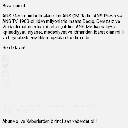
Bizə İnanın!
ANS Media-nın bölmələri olan ANS ÇM Radio, ANS Press və
ANS TV 1988-ci ildən milyonlarla insana Dəqiq, Qərəzsiz və
Vicdanlı multimedia xəbərləri çatdırır. ANS Media maliyyə,
iqtisadiyyat, siyasət, mədəniyyət və idmandan ibarət olan milli
və beynəlxalq analitik məqalələri təqdim edir.
Bizi İzləyin!
Abşeron rayonu, Qobu qəsəbəsi, Çingiz Mustafayev küç 311,
VÖEN:1700455151
Abunə ol və Xəbərlərdən birinci sən xəbərdar ol !