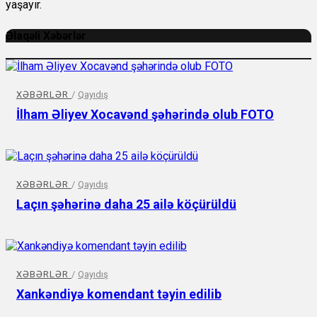
yaşayır.
Əlaqəli Xəbərlər
XƏBƏRLƏR
/
Qayıdış
İlham Əliyev Xocavənd şəhərində olub FOTO
XƏBƏRLƏR
/
Qayıdış
Laçın şəhərinə daha 25 ailə köçürüldü
XƏBƏRLƏR
/
Qayıdış
Xankəndiyə komendant təyin edilib