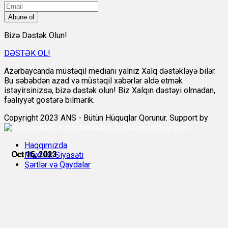
Abunə ol
Bizə Dəstək Olun!
DƏSTƏK OL!
Azərbaycanda müstəqil medianı yalnız Xalq dəstəkləyə bilər.
Bu səbəbdən azad və müstəqil xəbərlər əldə etmək
istəyirsinizsə, bizə dəstək olun! Biz Xalqın dəstəyi olmadan,
fəaliyyət göstərə bilmərik.
Copyright 2023 ANS - Bütün Hüquqlar Qorunur. Support by
Scorpion
Haqqımızda
Oct 15, 2023
Oct 16, 2023
Oct 16, 2023
Oct 15, 2023
Oct 16, 2023
Oct 16, 2023
Məxfilik Siyasəti
Şərtlər və Qaydalar