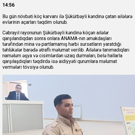
14:56
Bu gün növbəti köç karvanı ilə Şükürbəyli kəndinə çatan ailələrə
evlərinin açarları təqdim olunub.
Cəbrayıl rayonunun Şükürbəyli kəndinə köçən ailələr
qarşılandıqdan sonra onlara ANAMA-nın əməkdaşları
tərəfindən mina və partlamamış hərbi sursatların yaratdığı
təhlükələr barədə ətraflı məlumat verilib. Ailələrə tanımadıqları
naməlum əşya və cisimlərdən uzaq durmaları, belə hallarla
qarşılaşdıqları təqdirdə isə aidiyyəti qurumlara məlumat
vermələri tövsiyə olunub.