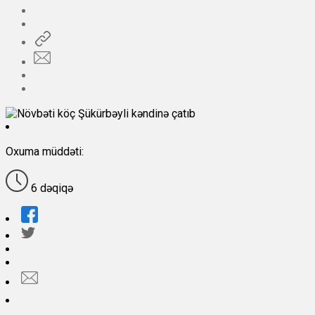
Oxuma müddəti:
6 dəqiqə