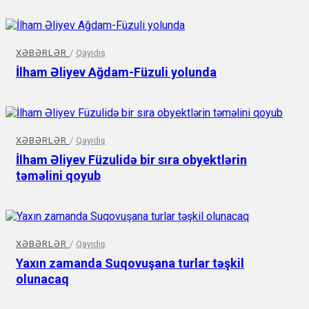
XƏBƏRLƏR
/
Qayıdış
İlham Əliyev Ağdam-Füzuli yolunda
XƏBƏRLƏR
/
Qayıdış
İlham Əliyev Füzulidə bir sıra obyektlərin
təməlini qoyub
XƏBƏRLƏR
/
Qayıdış
Yaxın zamanda Suqovuşana turlar təşkil
olunacaq