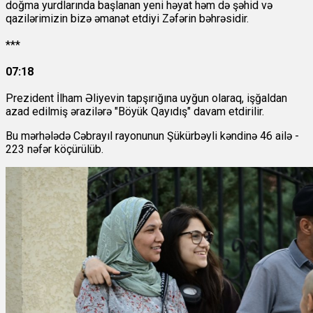
doğma yurdlarında başlanan yeni həyat həm də şəhid və
qazilərimizin bizə əmanət etdiyi Zəfərin bəhrəsidir.
***
07:18
Prezident İlham Əliyevin tapşırığına uyğun olaraq, işğaldan
azad edilmiş ərazilərə "Böyük Qayıdış" davam etdirilir.
Bu mərhələdə Cəbrayıl rayonunun Şükürbəyli kəndinə 46 ailə -
223 nəfər köçürülüb.