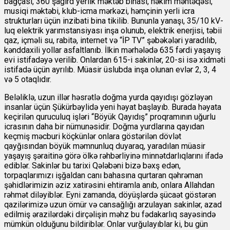
bağçası, 360 şagird yerlik məktəb binası, həkim məntəqəsi,
musiqi məktəbi, klub-icma mərkəzi, həmçinin yerli icra
strukturları üçün inzibati bina tikilib. Bununla yanaşı, 35/10 kV-
luq elektrik yarımstansiyası inşa olunub, elektrik enerjisi, təbii
qaz, içməli su, rabitə, internet və “İP TV” şəbəkələri yaradılıb,
kənddaxili yollar asfaltlanıb. İlkin mərhələdə 635 fərdi yaşayış
evi istifadəyə verilib. Onlardan 615-i sakinlər, 20-si isə xidməti
istifadə üçün ayrılıb. Müasir üslubda inşa olunan evlər 2, 3, 4
və 5 otaqlıdır.
Beləliklə, uzun illər həsrətlə doğma yurda qayıdışı gözləyən
insanlar üçün Şükürbəylidə yeni həyat başlayıb. Burada həyata
keçirilən quruculuq işləri “Böyük Qayıdış” proqramının uğurlu
icrasının daha bir nümunəsidir. Doğma yurdlarına qayıdan
keçmiş məcburi köçkünlər onlara göstərilən dövlət
qayğısından böyük məmnunluq duyaraq, yaradılan müasir
yaşayış şəraitinə görə ölkə rəhbərliyinə minnətdarlıqlarını ifadə
ediblər. Sakinlər bu tarixi Qələbəni bizə bəxş edən,
torpaqlarımızı işğaldan canı bahasına qurtaran qəhrəman
şəhidlərimizin əziz xatirəsini ehtiramla anıb, onlara Allahdan
rəhmət diləyiblər. Eyni zamanda, döyüşlərdə şücaət göstərən
qazilərimizə uzun ömür və cansağlığı arzulayan sakinlər, azad
edilmiş ərazilərdəki dirçəlişin məhz bu fədakarlıq sayəsində
mümkün olduğunu bildiriblər. Onlar vurğulayıblar ki, bu gün