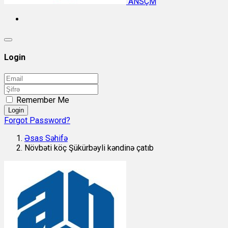
ANSÇM
Login
Remember Me
Login
Forgot Password?
Əsas Səhifə
Növbəti köç Şükürbəyli kəndinə çatıb