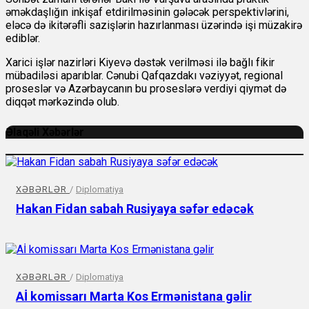
əməkdaşlığın inkişaf etdirilməsinin gələcək perspektivlərini,
eləcə də ikitərəfli sazişlərin hazırlanması üzərində işi müzakirə
ediblər.
Xarici işlər nazirləri Kiyevə dəstək verilməsi ilə bağlı fikir
mübadiləsi aparıblar. Cənubi Qafqazdakı vəziyyət, regional
proseslər və Azərbaycanın bu proseslərə verdiyi qiymət də
diqqət mərkəzində olub.
Əlaqəli Xəbərlər
XƏBƏRLƏR
/
Diplomatiya
Hakan Fidan sabah Rusiyaya səfər edəcək
XƏBƏRLƏR
/
Diplomatiya
Aİ komissarı Marta Kos Ermənistana gəlir