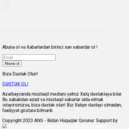
Abşeron rayonu, Qobu qəsəbəsi, Çingiz Mustafayev küç 311,
VÖEN:1700455151
Abunə ol və Xəbərlərdən birinci sən xəbərdar ol !
Abunə ol
Bizə Dəstək Olun!
DƏSTƏK OL!
Azərbaycanda müstəqil medianı yalnız Xalq dəstəkləyə bilər.
Bu səbəbdən azad və müstəqil xəbərlər əldə etmək
istəyirsinizsə, bizə dəstək olun! Biz Xalqın dəstəyi olmadan,
fəaliyyət göstərə bilmərik.
Copyright 2023 ANS - Bütün Hüquqlar Qorunur. Support by
Scorpion