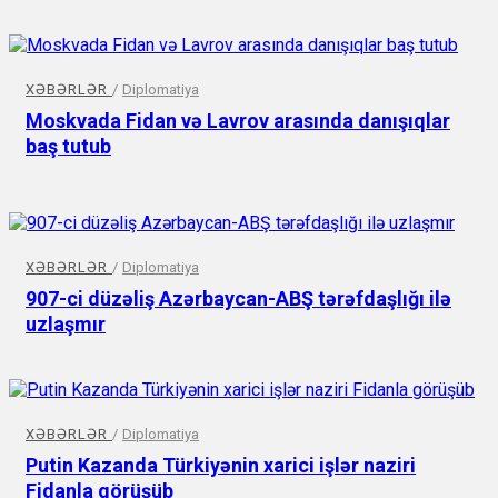
XƏBƏRLƏR
/
Diplomatiya
Moskvada Fidan və Lavrov arasında danışıqlar
baş tutub
XƏBƏRLƏR
/
Diplomatiya
907-ci düzəliş Azərbaycan-ABŞ tərəfdaşlığı ilə
uzlaşmır
XƏBƏRLƏR
/
Diplomatiya
Putin Kazanda Türkiyənin xarici işlər naziri
Fidanla görüşüb