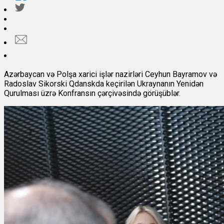
Azərbaycan və Polşa xarici işlər nazirləri Ceyhun Bayramov və
Radoslav Sikorski Qdanskda keçirilən Ukraynanın Yenidən
Qurulması üzrə Konfransın çərçivəsində görüşüblər.