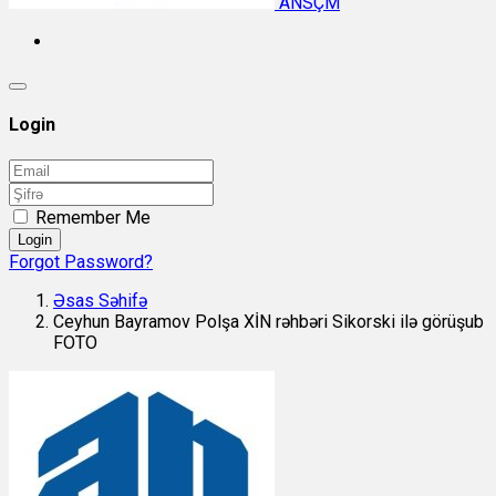
ANSÇM
Login
Remember Me
Login
Forgot Password?
Əsas Səhifə
Ceyhun Bayramov Polşa XİN rəhbəri Sikorski ilə görüşub
FOTO