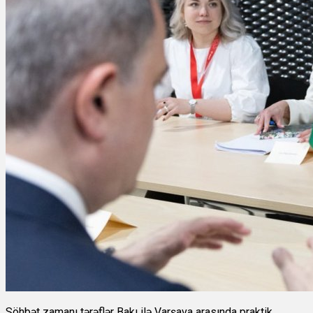
Söhbət zamanı tərəflər Bakı ilə Varşava arasında praktik