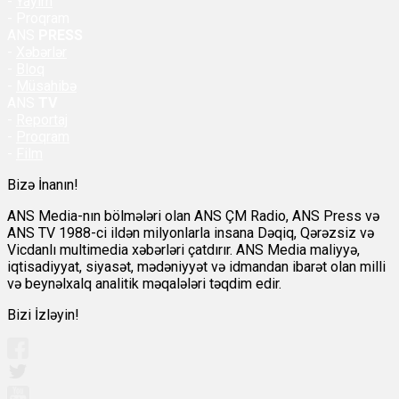
-
Yayım
- Proqram
ANS
PRESS
-
Xəbərlər
-
Bloq
-
Müsahibə
ANS
TV
-
Reportaj
-
Proqram
-
Film
Bizə İnanın!
ANS Media-nın bölmələri olan ANS ÇM Radio, ANS Press və
ANS TV 1988-ci ildən milyonlarla insana Dəqiq, Qərəzsiz və
Vicdanlı multimedia xəbərləri çatdırır. ANS Media maliyyə,
iqtisadiyyat, siyasət, mədəniyyət və idmandan ibarət olan milli
və beynəlxalq analitik məqalələri təqdim edir.
Bizi İzləyin!