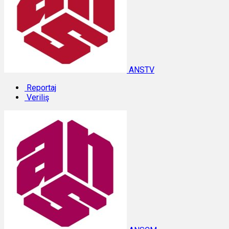
ANSTV
Reportaj
Veriliş