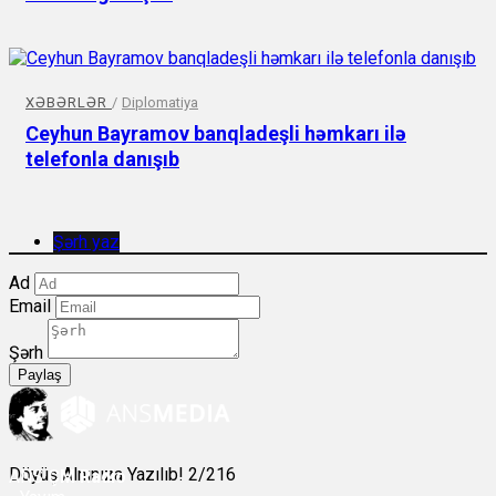
XƏBƏRLƏR
/
Diplomatiya
Ceyhun Bayramov banqladeşli həmkarı ilə
telefonla danışıb
Şərh yaz
Ad
Email
Şərh
Paylaş
Döyüş Alnınıza Yazılıb! 2/216
ANS
ÇM Radio