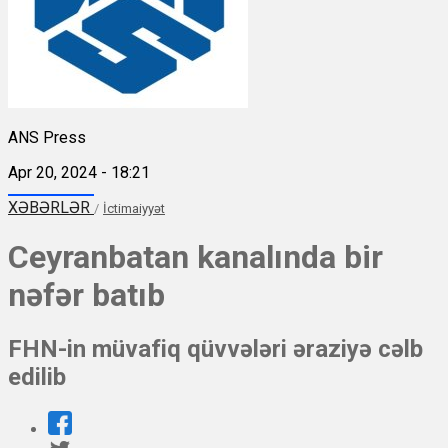
ANS Press
Apr 20, 2024 - 18:21
XƏBƏRLƏR
/
İctimaiyyət
Ceyranbatan kanalında bir
nəfər batıb
FHN-in müvafiq qüvvələri əraziyə cəlb
edilib