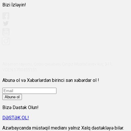
Bizi İzləyin!
Abşeron rayonu, Qobu qəsəbəsi, Çingiz Mustafayev küç 311,
VÖEN:1700455151
Abunə ol və Xəbərlərdən birinci sən xəbərdar ol !
Abunə ol
Bizə Dəstək Olun!
DƏSTƏK OL!
Azərbaycanda müstəqil medianı yalnız Xalq dəstəkləyə bilər.