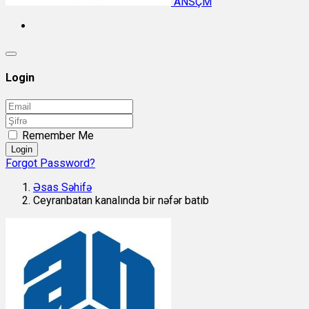
ANSÇM
Login
Remember Me
Login
Forgot Password?
Əsas Səhifə
Ceyranbatan kanalında bir nəfər batıb