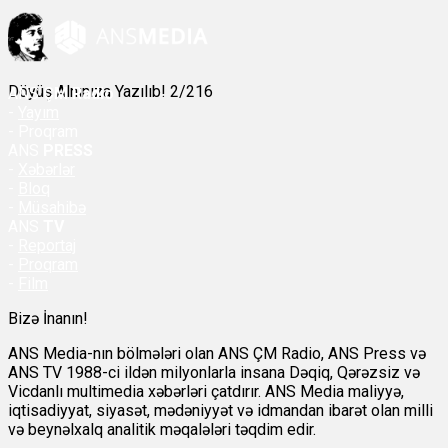
Döyüş Alnınıza Yazılıb! 2/216
ANS
ÇM Radio
-
Yayım
- Proqram
ANS
PRESS
-
Xəbərlər
-
Bloq
-
Müsahibə
ANS
TV
-
Reportaj
-
Proqram
-
Film
Bizə İnanın!
ANS Media-nın bölmələri olan ANS ÇM Radio, ANS Press və
ANS TV 1988-ci ildən milyonlarla insana Dəqiq, Qərəzsiz və
Vicdanlı multimedia xəbərləri çatdırır. ANS Media maliyyə,
iqtisadiyyat, siyasət, mədəniyyət və idmandan ibarət olan milli
və beynəlxalq analitik məqalələri təqdim edir.