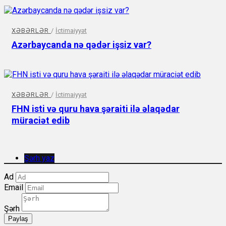
XƏBƏRLƏR
/
İctimaiyyət
Azərbaycanda nə qədər işsiz var?
XƏBƏRLƏR
/
İctimaiyyət
FHN isti və quru hava şəraiti ilə əlaqədar
müraciət edib
Şərh yaz
Ad
Email
Şərh
Paylaş