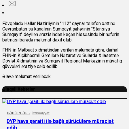
Fövqəladə Hallar Nazirliyinin "112" qaynar telefon xəttinə
Ceyranbatan su kanalının Sumqayıt şəhərinin "Stansiya
Sumqayıt" deyilən ərazisindən keçən hissəsində bir nəfərin
batması barədə məlumat daxil olub.
FHN-in Mətbuat xidmətindən verilən məlumata görə, dərhal
FHN-in Kiçikhəcmli Gəmilərə Nəzarət və Sularda Xilasetmə
Dövlət Xidmətinin və Sumqayıt Regional Mərkəzinin müvafiq
qüvvələri əraziyə cəlb edilib.
Əlavə məlumat veriləcək.
Əlaqəli Xəbərlər
XƏBƏRLƏR
/
İctimaiyyət
DYP hava şəraiti ilə bağlı sürücülərə müraciət
edib