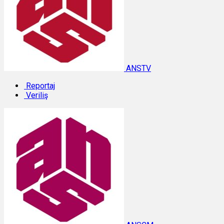
ANSTV
Reportaj
Veriliş