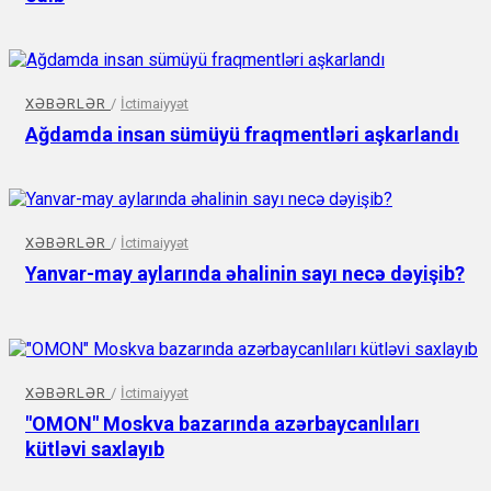
XƏBƏRLƏR
/
İctimaiyyət
Ağdamda insan sümüyü fraqmentləri aşkarlandı
XƏBƏRLƏR
/
İctimaiyyət
Yanvar-may aylarında əhalinin sayı necə dəyişib?
XƏBƏRLƏR
/
İctimaiyyət
"OMON" Moskva bazarında azərbaycanlıları
kütləvi saxlayıb