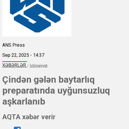
ANS Press
Sep 22, 2025 - 14:37
XƏBƏRLƏR
/
İctimaiyyət
Çindən gələn baytarlıq
preparatında uyğunsuzluq
aşkarlanıb
AQTA xəbər verir