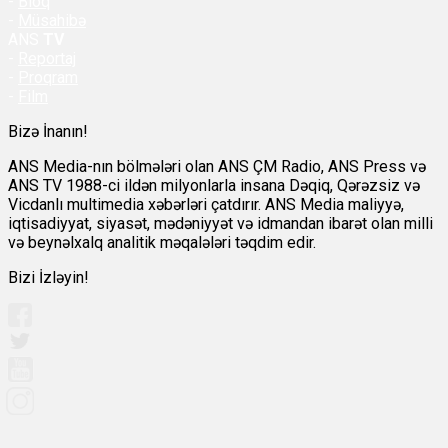
-
Bloq
-
Müsahibə
ANS
TV
-
Reportaj
-
Proqram
-
Film
Bizə İnanın!
ANS Media-nın bölmələri olan ANS ÇM Radio, ANS Press və
ANS TV 1988-ci ildən milyonlarla insana Dəqiq, Qərəzsiz və
Vicdanlı multimedia xəbərləri çatdırır. ANS Media maliyyə,
iqtisadiyyat, siyasət, mədəniyyət və idmandan ibarət olan milli
və beynəlxalq analitik məqalələri təqdim edir.
Bizi İzləyin!