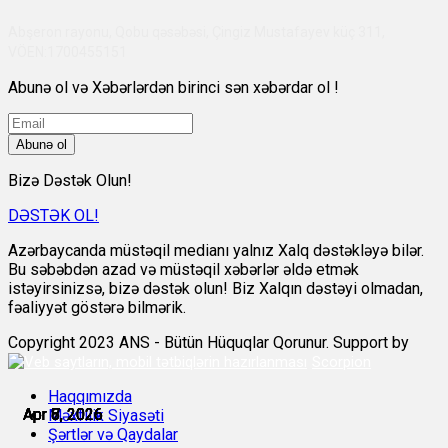
Abşeron rayonu, Qobu qəsəbəsi, Çingiz Mustafayev küç 311,
VÖEN:1700455151
Abunə ol və Xəbərlərdən birinci sən xəbərdar ol !
Abunə ol
Bizə Dəstək Olun!
DƏSTƏK OL!
Azərbaycanda müstəqil medianı yalnız Xalq dəstəkləyə bilər.
Bu səbəbdən azad və müstəqil xəbərlər əldə etmək
istəyirsinizsə, bizə dəstək olun! Biz Xalqın dəstəyi olmadan,
fəaliyyət göstərə bilmərik.
Copyright 2023 ANS - Bütün Hüquqlar Qorunur. Support by
Scorpion
Haqqımızda
Apr 6, 2026
Apr 6, 2026
Apr 7, 2026
Apr 7, 2026
Apr 8, 2026
Apr 8, 2026
Məxfilik Siyasəti
Şərtlər və Qaydalar