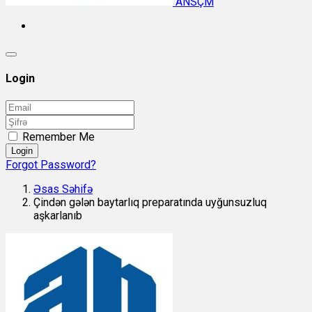
ANSÇM
Login
Remember Me
Login
Forgot Password?
Əsas Səhifə
Çindən gələn baytarlıq preparatında uyğunsuzluq
aşkarlanıb