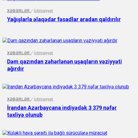
XƏBƏRLƏR
/
İctimaiyyət
Yağışlarla əlaqədar fəsadlar aradan qaldırılır
XƏBƏRLƏR
/
İctimaiyyət
Dəm qazından zəhərlənən uşaqların vəziyyəti
ağırdır
XƏBƏRLƏR
/
İctimaiyyət
İrandan Azərbaycana indiyədək 3 379 nəfər
təxliyə olunub