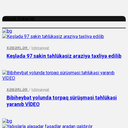
Əlaqəli Xəbərlər
XƏBƏRLƏR
/
İctimaiyyət
Keşlədə 97 sakin təhlükəsiz əraziyə təxliyə edilib
XƏBƏRLƏR
/
İctimaiyyət
Bibiheybət yolunda torpaq sürüşməsi təhlükəsi
yaranıb VİDEO