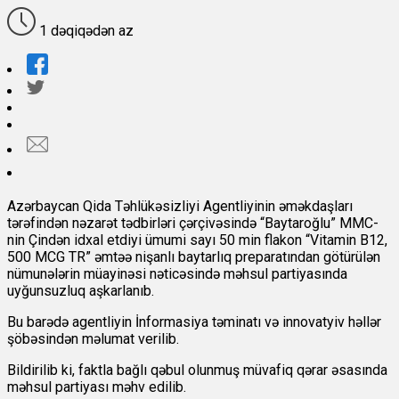
1 dəqiqədən az
Azərbaycan Qida Təhlükəsizliyi Agentliyinin əməkdaşları
tərəfindən nəzarət tədbirləri çərçivəsində “Baytaroğlu” MMC-
nin Çindən idxal etdiyi ümumi sayı 50 min flakon “Vitamin B12,
500 MCG TR” əmtəə nişanlı baytarlıq preparatından götürülən
nümunələrin müayinəsi nəticəsində məhsul partiyasında
uyğunsuzluq aşkarlanıb.
Bu barədə
agentliyin İnformasiya təminatı və innovatyiv həllər
şöbəsindən məlumat verilib.
Bildirilib ki, faktla bağlı qəbul olunmuş müvafiq qərar əsasında
məhsul partiyası məhv edilib.