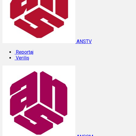
ANSTV
Reportaj
Veriliş