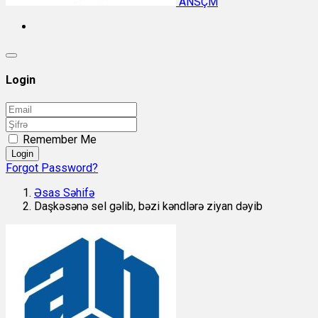
ANSÇM
Login
Remember Me
Login
Forgot Password?
Əsas Səhifə
Daşkəsənə sel gəlib, bəzi kəndlərə ziyan dəyib