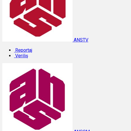
ANSTV
Reportaj
Veriliş