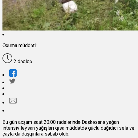
Oxuma müddəti:
2 dəqiqə
Bu gün axşam saat 20:00 radələrində Daşkəsənə yağan
intensiv leysan yağışları qısa müddətdə güclü dağıdıcı selə və
çaylarda daşqınlara səbəb olub.