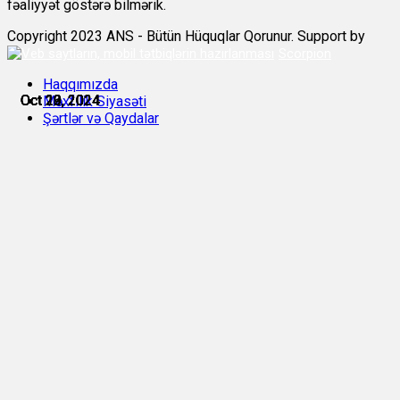
fəaliyyət göstərə bilmərik.
Copyright 2023 ANS - Bütün Hüquqlar Qorunur. Support by
Scorpion
Haqqımızda
Oct 19, 2024
Oct 19, 2024
Oct 20, 2024
Oct 22, 2024
Oct 23, 2024
Oct 23, 2024
Məxfilik Siyasəti
Şərtlər və Qaydalar