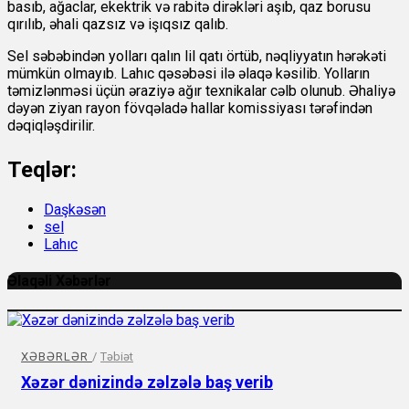
basıb, ağaclar, ekektrik və rabitə dirəkləri aşıb, qaz borusu
qırılıb, əhali qazsız və işıqsız qalıb.
Sel səbəbindən yolları qalın lil qatı örtüb, nəqliyyatın hərəkəti
mümkün olmayıb. Lahıc qəsəbəsi ilə əlaqə kəsilib. Yolların
təmizlənməsi üçün əraziyə ağır texnikalar cəlb olunub. Əhaliyə
dəyən ziyan rayon fövqəladə hallar komissiyası tərəfindən
dəqiqləşdirilir.
Teqlər:
Daşkəsən
sel
Lahıc
Əlaqəli Xəbərlər
XƏBƏRLƏR
/
Təbiət
Xəzər dənizində zəlzələ baş verib