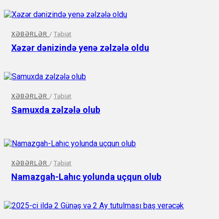
XƏBƏRLƏR
/
Təbiət
Xəzər dənizində yenə zəlzələ oldu
XƏBƏRLƏR
/
Təbiət
Samuxda zəlzələ olub
XƏBƏRLƏR
/
Təbiət
Namazgah-Lahıc yolunda uçqun olub