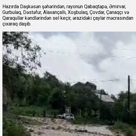
Hazırda Daşkəsən şəhərindən, rayonun Qabaqtəpə, Əmirvar,
Gurbulaq, Dəstəfur, Alaxançallı, Xoşbulaq, Çovdar, Çanaqçı və
Qaraqullar kəndlərindən sel keçir, ərazidəki çaylar məcrasından
çıxaraq daşıb.