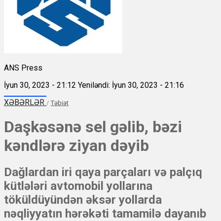
ANS Press
İyun 30, 2023 - 21:12
Yeniləndi: İyun 30, 2023 - 21:16
XƏBƏRLƏR
/
Təbiət
Daşkəsənə sel gəlib, bəzi
kəndlərə ziyan dəyib
Dağlardan iri qaya parçaları və palçıq
kütlələri avtomobil yollarına
töküldüyündən əksər yollarda
nəqliyyatın hərəkəti tamamilə dayanıb