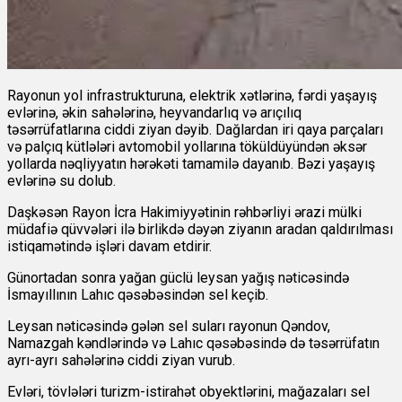
Rayonun yol infrastrukturuna, elektrik xətlərinə, fərdi yaşayış
evlərinə, əkin sahələrinə, heyvandarlıq və arıçılıq
təsərrüfatlarına ciddi ziyan dəyib. Dağlardan iri qaya parçaları
və palçıq kütlələri avtomobil yollarına töküldüyündən əksər
yollarda nəqliyyatın hərəkəti tamamilə dayanıb. Bəzi yaşayış
evlərinə su dolub.
Daşkəsən Rayon İcra Hakimiyyətinin rəhbərliyi ərazi mülki
müdafiə qüvvələri ilə birlikdə dəyən ziyanın aradan qaldırılması
istiqamətində işləri davam etdirir.
Günortadan sonra yağan güclü leysan yağış nəticəsində
İsmayıllının Lahıc qəsəbəsindən sel keçib.
Leysan nəticəsində gələn sel suları rayonun Qəndov,
Namazgah kəndlərində və Lahıc qəsəbəsində də təsərrüfatın
ayrı-ayrı sahələrinə ciddi ziyan vurub.
Evləri, tövlələri turizm-istirahət obyektlərini, mağazaları sel