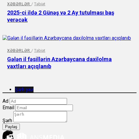
XƏBƏRLƏR
/
Təbiət
2025-ci ildə 2 Günəş və 2 Ay tutulması baş
verəcək
XƏBƏRLƏR
/
Təbiət
Gələn il fəsillərin Azərbaycana daxilolma
vaxtları açıqlanıb
Şərh yaz
Ad
Email
Şərh
Paylaş