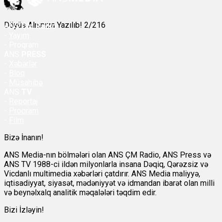
Döyüş Alnınıza Yazılıb! 2/216
ANS
ÇM Radio
-
Yayım
- Proqram
ANS
PRESS
-
Xəbərlər
-
Bloq
-
Müsahibə
ANS
TV
-
Reportaj
-
Proqram
-
Film
Bizə İnanın!
ANS Media-nın bölmələri olan ANS ÇM Radio, ANS Press və
ANS TV 1988-ci ildən milyonlarla insana Dəqiq, Qərəzsiz və
Vicdanlı multimedia xəbərləri çatdırır. ANS Media maliyyə,
iqtisadiyyat, siyasət, mədəniyyət və idmandan ibarət olan milli
və beynəlxalq analitik məqalələri təqdim edir.
Bizi İzləyin!