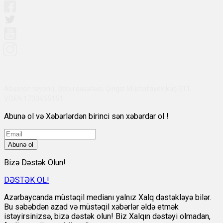
Abşeron rayonu, Qobu qəsəbəsi, Çingiz Mustafayev küç 311,
VÖEN:1700455151
Abunə ol və Xəbərlərdən birinci sən xəbərdar ol !
Abunə ol
Bizə Dəstək Olun!
DƏSTƏK OL!
Azərbaycanda müstəqil medianı yalnız Xalq dəstəkləyə bilər.
Bu səbəbdən azad və müstəqil xəbərlər əldə etmək
istəyirsinizsə, bizə dəstək olun! Biz Xalqın dəstəyi olmadan,