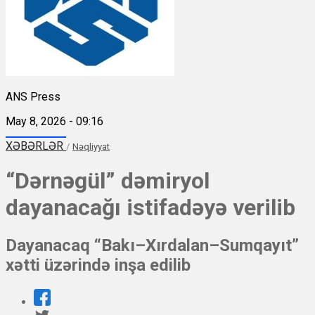
ANS Press
May 8, 2026 - 09:16
XƏBƏRLƏR
/
Nəqliyyat
“Dərnəgül” dəmiryol
dayanacağı istifadəyə verilib
Dayanacaq “Bakı–Xırdalan–Sumqayıt”
xətti üzərində inşa edilib