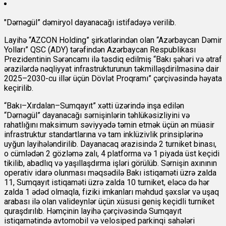
"Dərnəgül” dəmiryol dayanacağı istifadəyə verilib.
Layihə “AZCON Holding” şirkətlərindən olan “Azərbaycan Dəmir
Yolları” QSC (ADY) tərəfindən Azərbaycan Respublikası
Prezidentinin Sərəncamı ilə təsdiq edilmiş “Bakı şəhəri və ətraf
ərazilərdə nəqliyyat infrastrukturunun təkmilləşdirilməsinə dair
2025–2030-cu illər üçün Dövlət Proqramı” çərçivəsində həyata
keçirilib.
“Bakı–Xırdalan–Sumqayıt” xətti üzərində inşa edilən
“Dərnəgül” dayanacağı sərnişinlərin təhlükəsizliyini və
rahatlığını maksimum səviyyədə təmin etmək üçün ən müasir
infrastruktur standartlarına və tam inklüzivlik prinsiplərinə
uyğun layihələndirilib. Dayanacaq ərazisində 2 turniket binası,
o cümlədən 2 gözləmə zalı, 4 platforma və 1 piyada üst keçidi
tikilib, abadlıq və yaşıllaşdırma işləri görülüb. Sərnişin axınının
operativ idarə olunması məqsədilə Bakı istiqaməti üzrə zalda
11, Sumqayıt istiqaməti üzrə zalda 10 turniket, eləcə də hər
zalda 1 ədəd olmaqla, fiziki imkanları məhdud şəxslər və uşaq
arabası ilə olan valideynlər üçün xüsusi geniş keçidli turniket
quraşdırılıb. Həmçinin layihə çərçivəsində Sumqayıt
istiqamətində avtomobil və velosiped parkinqi sahələri