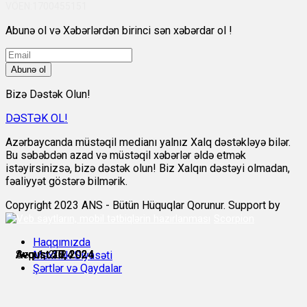
VÖEN:1700455151
Abunə ol və Xəbərlərdən birinci sən xəbərdar ol !
Abunə ol
Bizə Dəstək Olun!
DƏSTƏK OL!
Azərbaycanda müstəqil medianı yalnız Xalq dəstəkləyə bilər.
Bu səbəbdən azad və müstəqil xəbərlər əldə etmək
istəyirsinizsə, bizə dəstək olun! Biz Xalqın dəstəyi olmadan,
fəaliyyət göstərə bilmərik.
Copyright 2023 ANS - Bütün Hüquqlar Qorunur. Support by
Scorpion
Haqqımızda
Avqust 27, 2024
Avqust 27, 2024
Avqust 28, 2024
Avqust 30, 2024
Avqust 30, 2024
Sep 1, 2024
Məxfilik Siyasəti
Şərtlər və Qaydalar