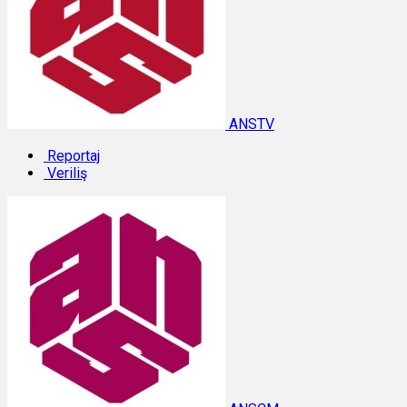
ANSTV
Reportaj
Veriliş