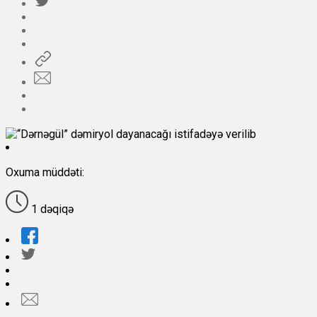
Oxuma müddəti:
1 dəqiqə