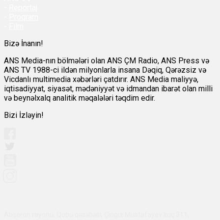
-
Reportaj
-
Proqram
-
Film
Bizə İnanın!
ANS Media-nın bölmələri olan ANS ÇM Radio, ANS Press və
ANS TV 1988-ci ildən milyonlarla insana Dəqiq, Qərəzsiz və
Vicdanlı multimedia xəbərləri çatdırır. ANS Media maliyyə,
iqtisadiyyat, siyasət, mədəniyyət və idmandan ibarət olan milli
və beynəlxalq analitik məqalələri təqdim edir.
Bizi İzləyin!
Abşeron rayonu, Qobu qəsəbəsi, Çingiz Mustafayev küç 311,