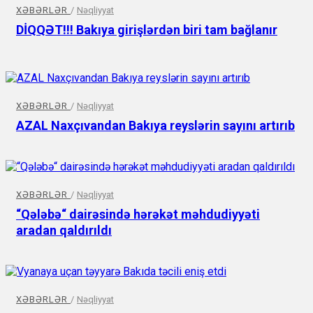
XƏBƏRLƏR
/
Nəqliyyat
DİQQƏT!!! Bakıya girişlərdən biri tam bağlanır
XƏBƏRLƏR
/
Nəqliyyat
AZAL Naxçıvandan Bakıya reyslərin sayını artırıb
XƏBƏRLƏR
/
Nəqliyyat
“Qələbə“ dairəsində hərəkət məhdudiyyəti
aradan qaldırıldı
XƏBƏRLƏR
/
Nəqliyyat