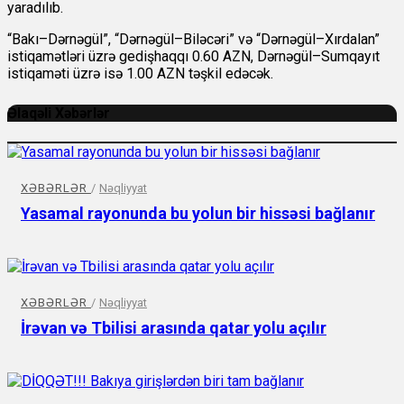
yaradılıb.
“Bakı–Dərnəgül”, “Dərnəgül–Biləcəri” və “Dərnəgül–Xırdalan”
istiqamətləri üzrə gedişhaqqı 0.60 AZN, Dərnəgül–Sumqayıt
istiqaməti üzrə isə 1.00 AZN təşkil edəcək.
Əlaqəli Xəbərlər
XƏBƏRLƏR
/
Nəqliyyat
Yasamal rayonunda bu yolun bir hissəsi bağlanır
XƏBƏRLƏR
/
Nəqliyyat
İrəvan və Tbilisi arasında qatar yolu açılır