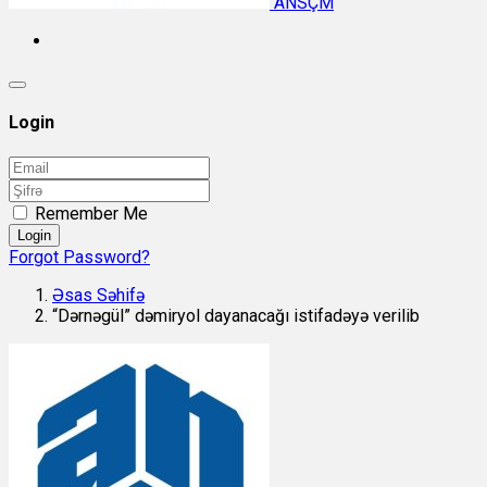
ANSÇM
Login
Remember Me
Login
Forgot Password?
Əsas Səhifə
“Dərnəgül” dəmiryol dayanacağı istifadəyə verilib