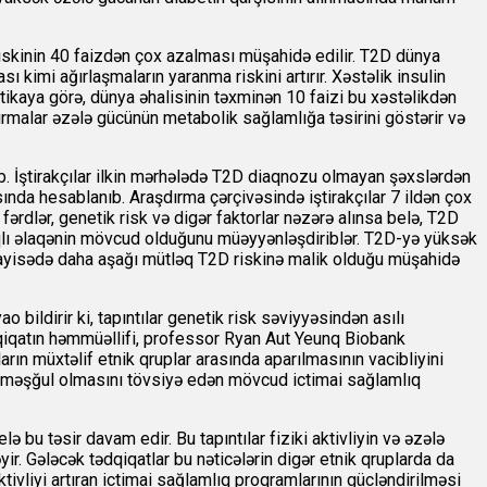
iskinin 40 faizdən çox azalması müşahidə edilir. T2D dünya
 kimi ağırlaşmaların yaranma riskini artırır. Xəstəlik insulin
tikaya görə, dünya əhalisinin təxminən 10 faizi bu xəstəlikdən
aşdırmalar əzələ gücünün metabolik sağlamlığa təsirini göstərir və
b. İştirakçılar ilkin mərhələdə T2D diaqnozu olmayan şəxslərdən
ında hesablanıb. Araşdırma çərçivəsində iştirakçılar 7 ildən çox
ərdlər, genetik risk və digər faktorlar nəzərə alınsa belə, T2D
ılıqlı əlaqənin mövcud olduğunu müəyyənləşdiriblər. T2D-yə yüksək
müqayisədə daha aşağı mütləq T2D riskinə malik olduğu müşahidə
ildirir ki, tapıntılar genetik risk səviyyəsindən asılı
ədqiqatın həmmüəllifi, professor Ryan Aut Yeunq Biobank
arın müxtəlif etnik qruplar arasında aparılmasının vacibliyini
rlə məşğul olmasını tövsiyə edən mövcud ictimai sağlamlıq
bu təsir davam edir. Bu tapıntılar fiziki aktivliyin və əzələ
yir. Gələcək tədqiqatlar bu nəticələrin digər etnik qruplarda da
ivliyi artıran ictimai sağlamlıq proqramlarının gücləndirilməsi