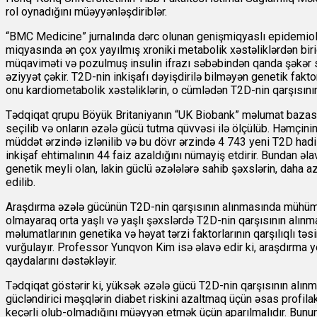
rol oynadığını müəyyənləşdiriblər.
“BMC Medicine” jurnalında dərc olunan genişmiqyaslı epidemiol
miqyasında ən çox yayılmış xroniki metabolik xəstəliklərdən biridi
müqaviməti və pozulmuş insulin ifrazı səbəbindən qanda şəkər səv
əziyyət çəkir. T2D-nin inkişafı dəyişdirilə bilməyən genetik faktor
onu kardiometabolik xəstəliklərin, o cümlədən T2D-nin qarşısın
Tədqiqat qrupu Böyük Britaniyanın “UK Biobank” məlumat bazasınd
seçilib və onların əzələ gücü tutma qüvvəsi ilə ölçülüb. Həmçin
müddət ərzində izlənilib və bu dövr ərzində 4 743 yeni T2D hadisə
inkişaf ehtimalının 44 faiz azaldığını nümayiş etdirir. Bundan ə
genetik meyli olan, lakin güclü əzələlərə sahib şəxslərin, daha
edilib.
Araşdırma əzələ gücünün T2D-nin qarşısının alınmasında mühüm fak
olmayaraq orta yaşlı və yaşlı şəxslərdə T2D-nin qarşısının alın
məlumatlarının genetika və həyat tərzi faktorlarının qarşılıqlı tə
vurğulayır. Professor Yunqvon Kim isə əlavə edir ki, araşdırma y
qaydalarını dəstəkləyir.
Tədqiqat göstərir ki, yüksək əzələ gücü T2D-nin qarşısının alınma
gücləndirici məşqlərin diabet riskini azaltmaq üçün əsas profilakt
keçərli olub-olmadığını müəyyən etmək üçün aparılmalıdır. Bununla