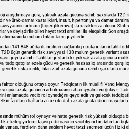
oji araşdırmaya görə, yüksək əzələ gücünə sahib şəxslərdə T2D r
r və ürək-damar xəstəlikləri, insult, hipertoniya və damar daralması
iyyəsinin artması (hiperqlikemiya) ilə xarakterizə olunur. Statis
lar və dəyişdirilə bilən həyat tərzi amilləri ilə əlaqəlidir. Son ar
ın alınmasında mühüm faktor kimi qeyd edir.
an 141 848 ağdərili ingilisin sağlamlıq göstəricilərini təhlil edi
in T2D üçün genetik risk səviyyəsi 138 məlum genetik variant əsas
si qeydə alınıb. Təhlillər göstərib ki, yüksək əzələ gücünə malik f
lavə, tədqiqatçılar əzələ gücü və genetik həssaslıq arasında qarş
 az genetik riskə malik, lakin zəif əzələ gücünə sahib şəxslərlə 
tor olduğunu ortaya qoyur. Tədqiqatın ilk müəllifi Vanq Menqyao b
ması üçün əzələ gücünün artırılmasının əhəmiyyətini vurğulayır. T
sirini anlamaqda vacib rol oynadığını qeyd edir və gələcək tədqiqatl
etkin fərdlərin həftədə ən azı iki dəfə əzələ gücləndirici məşqlə
sında mühüm rol oynayır və hətta genetik risk yüksək olduqda belə 
ik strategiya kimi təşviq edilməsinin vacibliyini bir daha təsdiqlə
 yanaşı, fərdlərin daha sağlam həyat tərzi seçməsi üçün fiziki akt