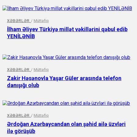
XƏBƏRLƏR
/
Müttəfiq
İlham Əliyev Türkiyə millət vəkillərini qəbul edib
YENİLƏNİB
XƏBƏRLƏR
/
Müttəfiq
Zakir Həsənovla Yaşar Güler arasında telefon
danışığı olub
XƏBƏRLƏR
/
Müttəfiq
Ərdoğan Azərbaycandan olan şəhid ailə üzvləri
ilə görüşüb