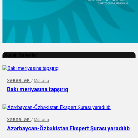
Əlaqəli Xəbərlər
XƏBƏRLƏR
/
Müttəfiq
Bakı meriyasına tapşırıq
XƏBƏRLƏR
/
Müttəfiq
Azərbaycan-Özbəkistan Ekspert Şurası yaradılıb