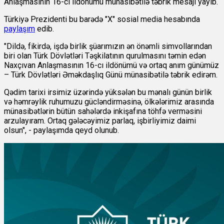
Anlaşmasının 16-cı ildönümü münasibətilə təbrik mesajı yayıb.
Türkiyə Prezidenti bu barədə "X" sosial media hesabında
paylaşım
edib.
"Dildə, fikirdə, işdə birlik şüarımızın ən önəmli simvollarından
biri olan Türk Dövlətləri Təşkilatının qurulmasını təmin edən
Naxçıvan Anlaşmasının 16-cı ildönümü və ortaq anım günümüz
– Türk Dövlətləri Əməkdaşlıq Günü münasibətilə təbrik edirəm.
Qədim tarixi irsimiz üzərində yüksələn bu mənalı günün birlik
və həmrəylik ruhumuzu gücləndirməsinə, ölkələrimiz arasında
münasibətlərin bütün sahələrdə inkişafına töhfə verməsini
arzulayıram. Ortaq gələcəyimiz parlaq, işbirliyimiz daimi
olsun", - paylaşımda qeyd olunub.