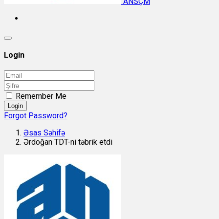
ANSÇM
Login
Remember Me
Login
Forgot Password?
Əsas Səhifə
Ərdoğan TDT-ni təbrik etdi