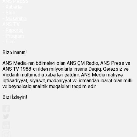
ANS
PRESS
-
Xəbərlər
-
Bloq
-
Müsahibə
ANS
TV
-
Reportaj
-
Proqram
-
Film
Bizə İnanın!
ANS Media-nın bölmələri olan ANS ÇM Radio, ANS Press və
ANS TV 1988-ci ildən milyonlarla insana Dəqiq, Qərəzsiz və
Vicdanlı multimedia xəbərləri çatdırır. ANS Media maliyyə,
iqtisadiyyat, siyasət, mədəniyyət və idmandan ibarət olan milli
və beynəlxalq analitik məqalələri təqdim edir.
Bizi İzləyin!