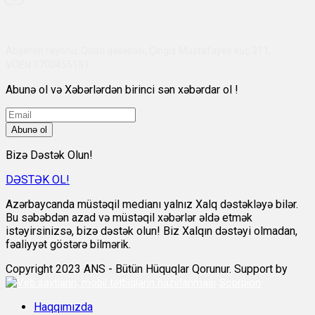
Abşeron rayonu, Qobu qəsəbəsi, Çingiz Mustafayev küç 311,
VÖEN:1700455151
Abunə ol və Xəbərlərdən birinci sən xəbərdar ol !
Abunə ol
Bizə Dəstək Olun!
DƏSTƏK OL!
Azərbaycanda müstəqil medianı yalnız Xalq dəstəkləyə bilər.
Bu səbəbdən azad və müstəqil xəbərlər əldə etmək
istəyirsinizsə, bizə dəstək olun! Biz Xalqın dəstəyi olmadan,
fəaliyyət göstərə bilmərik.
Copyright 2023 ANS - Bütün Hüquqlar Qorunur. Support by
Scorpion
Haqqımızda