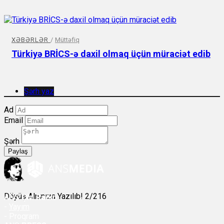
XƏBƏRLƏR
/
Müttəfiq
Türkiyə BRİCS-ə daxil olmaq üçün müraciət edib
Şərh yaz
Ad
Email
Şərh
Paylaş
Döyüş Alnınıza Yazılıb! 2/216
ANS
ÇM Radio
-
Yayım
- Proqram