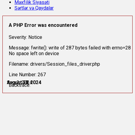
Məxfilik Siyasəti
Şərtlər və Qaydalar
A PHP Error was encountered
Severity: Notice
Message: fwrite(): write of 287 bytes failed with errno=28
No space left on device
Filename: drivers/Session_files_driver.php
Line Number: 267
Avqust 24, 2024
Avqust 27, 2024
Avqust 30, 2024
Avqust 30, 2024
Avqust 31, 2024
Sep 2, 2024
Backtrace: