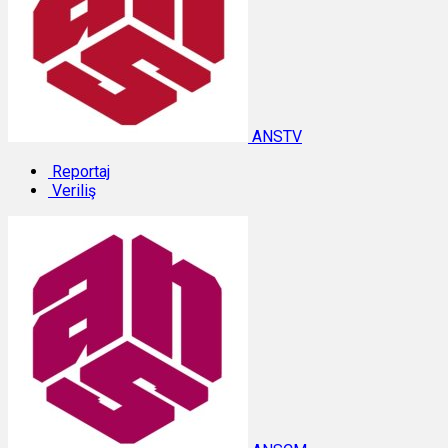
ANSTV
Reportaj
Veriliş