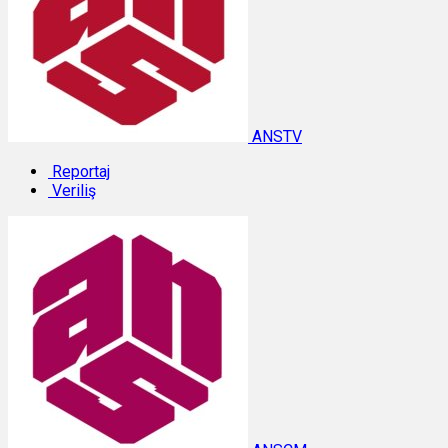
ANSTV
Reportaj
Veriliş