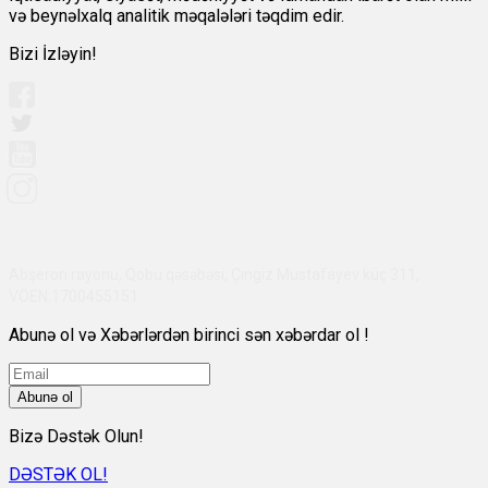
və beynəlxalq analitik məqalələri təqdim edir.
Bizi İzləyin!
Abşeron rayonu, Qobu qəsəbəsi, Çingiz Mustafayev küç 311,
VÖEN:1700455151
Abunə ol və Xəbərlərdən birinci sən xəbərdar ol !
Abunə ol
Bizə Dəstək Olun!
DƏSTƏK OL!