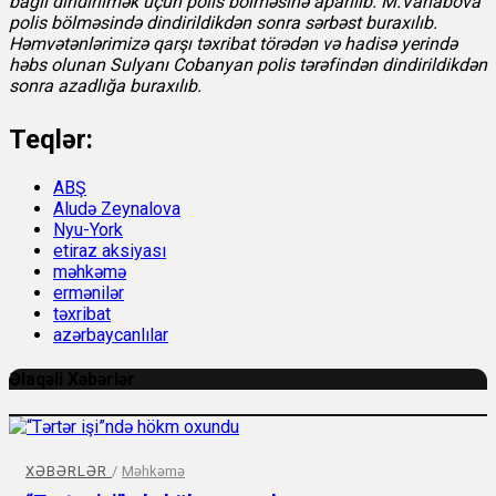
bağlı dindirilmək üçün polis bölməsinə aparılıb. M.Vahabova
polis bölməsində dindirildikdən sonra sərbəst buraxılıb.
Həmvətənlərimizə qarşı təxribat törədən və hadisə yerində
həbs olunan Sulyanı Cobanyan polis tərəfindən dindirildikdən
sonra azadlığa buraxılıb.
Teqlər:
ABŞ
Aludə Zeynalova
Nyu-York
etiraz aksiyası
məhkəmə
ermənilər
təxribat
azərbaycanlılar
Əlaqəli Xəbərlər
XƏBƏRLƏR
/
Məhkəmə