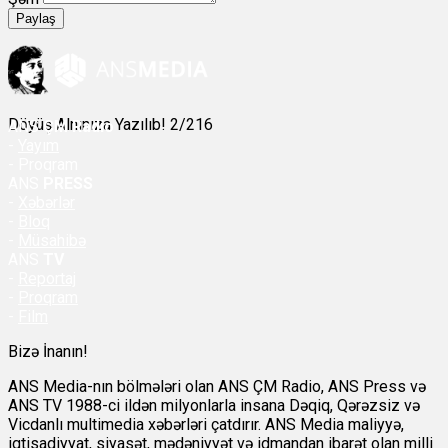
Paylaş
Döyüş Alnınıza Yazılıb! 2/216
ANS
ÇM Radio
-
Yayım
- Proqram
ANS
PRESS
-
Xəbərlər
-
Bloq
-
Müsahibə
ANS
TV
-
Reportaj
-
Proqram
-
Film
Bizə İnanın!
ANS Media-nın bölmələri olan ANS ÇM Radio, ANS Press və
ANS TV 1988-ci ildən milyonlarla insana Dəqiq, Qərəzsiz və
Vicdanlı multimedia xəbərləri çatdırır. ANS Media maliyyə,
iqtisadiyyat, siyasət, mədəniyyət və idmandan ibarət olan milli