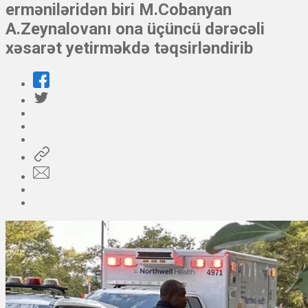
erməniləridən biri M.Cobanyan
A.Zeynalovanı ona üçüncü dərəcəli
xəsarət yetirməkdə təqsirləndirib