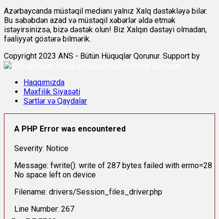
Azərbaycanda müstəqil medianı yalnız Xalq dəstəkləyə bilər.
Bu səbəbdən azad və müstəqil xəbərlər əldə etmək
istəyirsinizsə, bizə dəstək olun! Biz Xalqın dəstəyi olmadan,
fəaliyyət göstərə bilmərik.
Copyright 2023 ANS - Bütün Hüquqlar Qorunur. Support by
Scorpion
Haqqımızda
Məxfilik Siyasəti
Şərtlər və Qaydalar
A PHP Error was encountered
Severity: Notice
Message: fwrite(): write of 287 bytes failed with errno=28
No space left on device
Filename: drivers/Session_files_driver.php
Line Number: 267