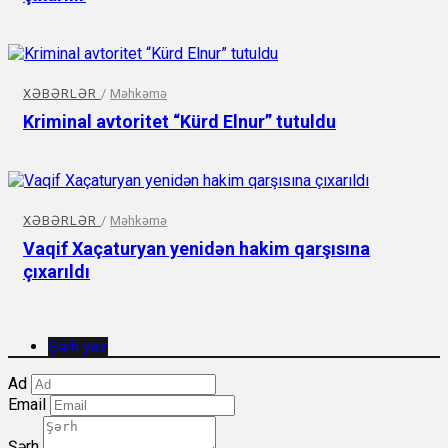
XƏBƏRLƏR
/
Məhkəmə
Kriminal avtoritet “Kürd Elnur” tutuldu
XƏBƏRLƏR
/
Məhkəmə
Vaqif Xaçaturyan yenidən hakim qarşısına
çıxarıldı
Şərh yaz
Ad
Email
Şərh