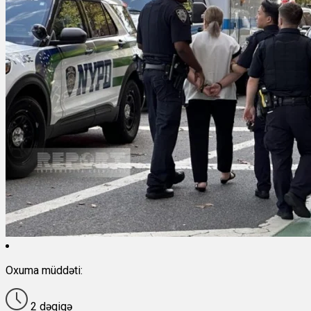
Oxuma müddəti:
2 dəqiqə