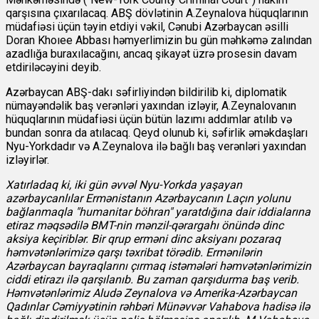
qarşısına çıxarılacaq. ABŞ dövlətinin A.Zeynalova hüquqlarının
müdafiəsi üçün təyin etdiyi vəkil, Cənubi Azərbaycan əsilli
Doran Khoıee Abbası həmyerlimizin bu gün məhkəmə zalından
azadlığa buraxılacağını, ancaq şikayət üzrə prosesin davam
etdiriləcəyini deyib.
Azərbaycan ABŞ-dakı səfirliyindən bildirilib ki, diplomatik
nümayəndəlik baş verənləri yaxından izləyir, A.Zeynalovanın
hüquqlarının müdafiəsi üçün bütün lazımı addımlar atılıb və
bundan sonra da atılacaq. Qeyd olunub ki, səfirlik əməkdaşları
Nyu-Yorkdadır və A.Zeynalova ilə bağlı baş verənləri yaxından
izləyirlər.
Xatırladaq ki, iki gün əvvəl Nyu-Yorkda yaşayan
azərbaycanlılar Ermənistanın Azərbaycanın Laçın yolunu
bağlanmaqla "humanitar böhran" yaratdığına dair iddialarına
etiraz məqsədilə BMT-nin mənzil-qərargahı önündə dinc
aksiya keçiriblər. Bir qrup erməni dinc aksiyanı pozaraq
həmvətənlərimizə qarşı təxribat törədib. Ermənilərin
Azərbaycan bayraqlarını çırmaq istəmələri həmvətənlərimizin
ciddi etirazı ilə qarşılanıb. Bu zaman qarşıdurma baş verib.
Həmvətənlərimiz Aludə Zeynalova və Amerika-Azərbaycan
Qadınlar Cəmiyyətinin rəhbəri Münəvvər Vahabova hadisə ilə