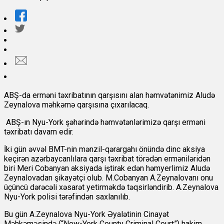
ABŞ-da erməni təxribatının qarşısını alan həmvətənimiz Aludə
Zeynalova məhkəmə qarşısına çıxarılacaq.
ABŞ-ın Nyu-York şəhərində həmvətənlərimizə qarşı erməni
təxribatı davam edir.
İki gün əvvəl BMT-nin mənzil-qərargahı önündə dinc aksiya
keçirən azərbaycanlılara qarşı təxribat törədən erməniləridən
biri Meri Cobanyan aksiyada iştirak edən həmyerlimiz Aludə
Zeynalovadan şikayətçi olub. M.Cobanyan A.Zeynalovanı onu
üçüncü dərəcəli xəsarət yetirməkdə təqsirləndirib. A.Zeynalova
Nyu-York polisi tərəfindən saxlanılıb.
Bu gün A.Zeynalova Nyu-York Əyalətinin Cinayət
Məhkəməsində (“New-York County Criminal Court”) hakim