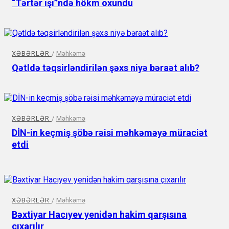
“Tərtər işi”ndə hökm oxundu
XƏBƏRLƏR
/
Məhkəmə
Qətldə təqsirləndirilən şəxs niyə bəraət alıb?
XƏBƏRLƏR
/
Məhkəmə
DİN-in keçmiş şöbə rəisi məhkəməyə müraciət
etdi
XƏBƏRLƏR
/
Məhkəmə
Bəxtiyar Hacıyev yenidən hakim qarşısına
çıxarılır