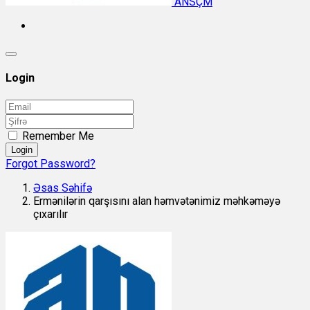
ANSÇM
Login
Remember Me
Login
Forgot Password?
Əsas Səhifə
Ermənilərin qarşısını alan həmvətənimiz məhkəməyə
çıxarılır