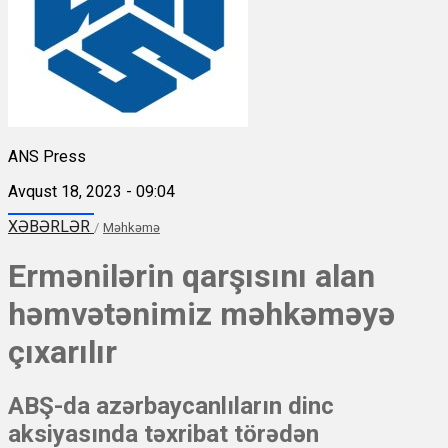
ANS Press
Avqust 18, 2023 - 09:04
XƏBƏRLƏR
/
Məhkəmə
Ermənilərin qarşısını alan
həmvətənimiz məhkəməyə
çıxarılır
ABŞ-da azərbaycanlıların dinc
aksiyasında təxribat törədən