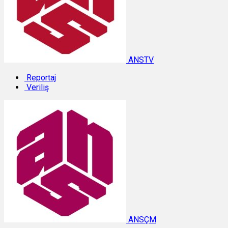
ANSTV
Reportaj
Veriliş
ANSÇM