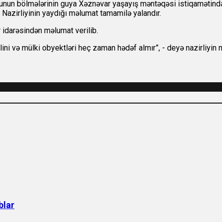
un bölmələrinin guya Xəznəvar yaşayış məntəqəsi istiqamətində 
Nazirliyinin yaydığı məlumat tamamilə yalandır.
r idarəsindən məlumat verilib.
lini və mülki obyektləri heç zaman hədəf almır”, - deyə nazirliyin
blar