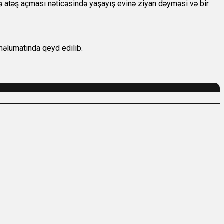
atəş açması nəticəsində yaşayış evinə ziyan dəyməsi və bir
 məlumatında qeyd edilib.