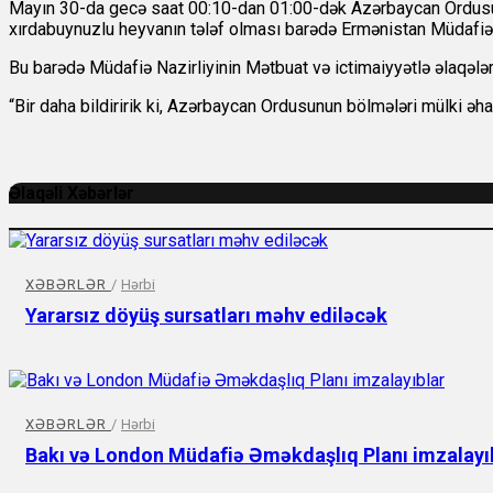
Mayın 30-da gecə saat 00:10-dan 01:00-dək Azərbaycan Ordusun
xırdabuynuzlu heyvanın tələf olması barədə Ermənistan Müdafiə 
Bu barədə
Müdafiə Nazirliyinin Mətbuat və ictimaiyyətlə əlaqələ
“Bir daha bildiririk ki, Azərbaycan Ordusunun bölmələri mülki əha
Əlaqəli Xəbərlər
XƏBƏRLƏR
/
Hərbi
Yararsız döyüş sursatları məhv ediləcək
XƏBƏRLƏR
/
Hərbi
Bakı və London Müdafiə Əməkdaşlıq Planı imzalayı