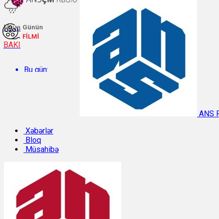
Hava
Günün
FİLMİ
BAKI
Bu gün:
Temperatur: 31.7°C. Rütubət: 44%.
ANS 
Sabah:
Xəbərlər
Bloq
Müsahibə
Temperatur: 31.1°C. Rütubət: 42%.