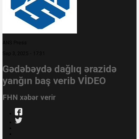
ANS Press
Sep 3, 2025 - 17:31
Gədəbəydə dağlıq ərazidə
yanğın baş verib VİDEO
FHN xəbər verir