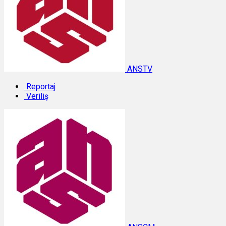
ANSTV
Reportaj
Veriliş