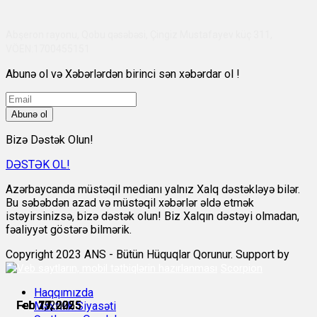
Abşeron rayonu, Qobu qəsəbəsi, Çingiz Mustafayev küç 311,
VÖEN:1700455151
Abunə ol və Xəbərlərdən birinci sən xəbərdar ol !
Abunə ol
Bizə Dəstək Olun!
DƏSTƏK OL!
Azərbaycanda müstəqil medianı yalnız Xalq dəstəkləyə bilər.
Bu səbəbdən azad və müstəqil xəbərlər əldə etmək
istəyirsinizsə, bizə dəstək olun! Biz Xalqın dəstəyi olmadan,
fəaliyyət göstərə bilmərik.
Copyright 2023 ANS - Bütün Hüquqlar Qorunur. Support by
Scorpion
Haqqımızda
Feb 7, 2025
Feb 17, 2025
Feb 17, 2025
Feb 17, 2025
Feb 19, 2025
Feb 21, 2025
Məxfilik Siyasəti