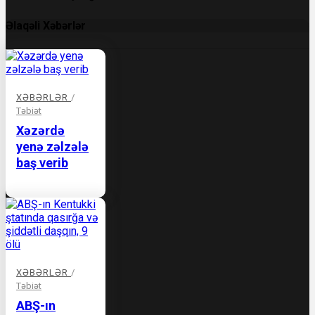
Əlaqəli Xəbərlər
XƏBƏRLƏR
/
Təbiət
Xəzərdə
yenə zəlzələ
baş verib
XƏBƏRLƏR
/
Təbiət
ABŞ-ın