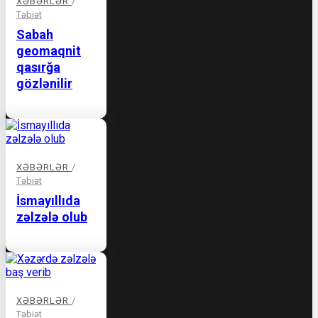
XƏBƏRLƏR
/
Təbiət
Sabah
geomaqnit
qasırğa
gözlənilir
XƏBƏRLƏR
/
Təbiət
İsmayıllıda
zəlzələ olub
XƏBƏRLƏR
/
Təbiət