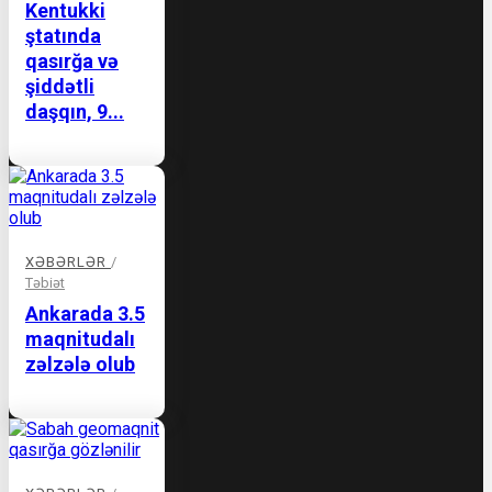
Kentukki
ştatında
qasırğa və
şiddətli
daşqın, 9...
XƏBƏRLƏR
/
Təbiət
Ankarada 3.5
maqnitudalı
zəlzələ olub