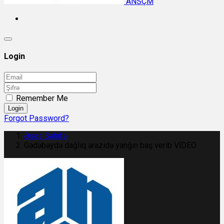
ANSÇM
Login
Remember Me
Login
Forgot Password?
Əsas Səhifə
Gədəbəydə dağlıq ərazidə yanğın baş verib VİDEO