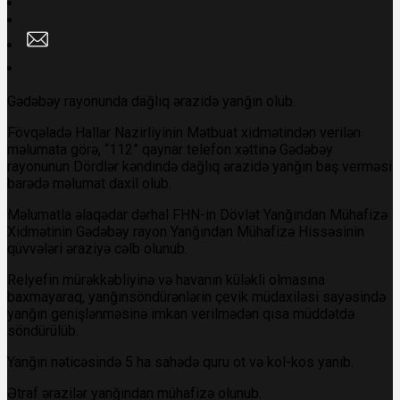
Gədəbəy rayonunda dağlıq ərazidə yanğın olub.
Fövqəladə Hallar Nazirliyinin Mətbuat xidmətindən verilən
məlumata görə, “112” qaynar telefon xəttinə Gədəbəy
rayonunun Dördlər kəndində dağlıq ərazidə yanğın baş verməsi
barədə məlumat daxil olub.
Məlumatla əlaqədar dərhal FHN-in Dövlət Yanğından Mühafizə
Xidmətinin Gədəbəy rayon Yanğından Mühafizə Hissəsinin
qüvvələri əraziyə cəlb olunub.
Relyefin mürəkkəbliyinə və havanın küləkli olmasına
baxmayaraq, yanğınsöndürənlərin çevik müdaxiləsi sayəsində
yanğın genişlənməsinə imkan verilmədən qısa müddətdə
söndürülüb.
Yanğın nəticəsində 5 ha sahədə quru ot və kol-kos yanıb.
Ətraf ərazilər yanğından mühafizə olunub.