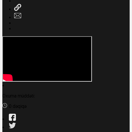
Oxuma müddəti:
0 dəqiqə