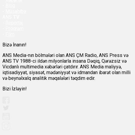
-
Bloq
-
Müsahibə
ANS
TV
-
Reportaj
-
Proqram
-
Film
Bizə İnanın!
ANS Media-nın bölmələri olan ANS ÇM Radio, ANS Press və
ANS TV 1988-ci ildən milyonlarla insana Dəqiq, Qərəzsiz və
Vicdanlı multimedia xəbərləri çatdırır. ANS Media maliyyə,
iqtisadiyyat, siyasət, mədəniyyət və idmandan ibarət olan milli
və beynəlxalq analitik məqalələri təqdim edir.
Bizi İzləyin!