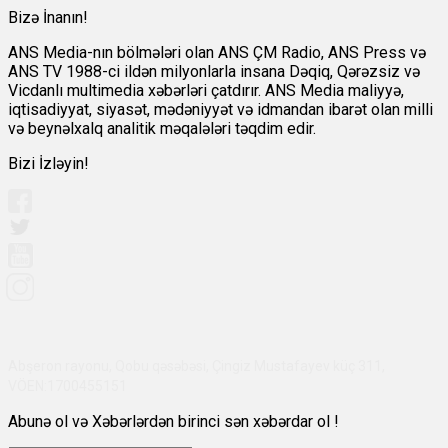
Bizə İnanın!
ANS Media-nın bölmələri olan ANS ÇM Radio, ANS Press və
ANS TV 1988-ci ildən milyonlarla insana Dəqiq, Qərəzsiz və
Vicdanlı multimedia xəbərləri çatdırır. ANS Media maliyyə,
iqtisadiyyat, siyasət, mədəniyyət və idmandan ibarət olan milli
və beynəlxalq analitik məqalələri təqdim edir.
Bizi İzləyin!
Abşeron rayonu, Qobu qəsəbəsi, Çingiz Mustafayev küç 311,
VÖEN:1700455151
Abunə ol və Xəbərlərdən birinci sən xəbərdar ol !