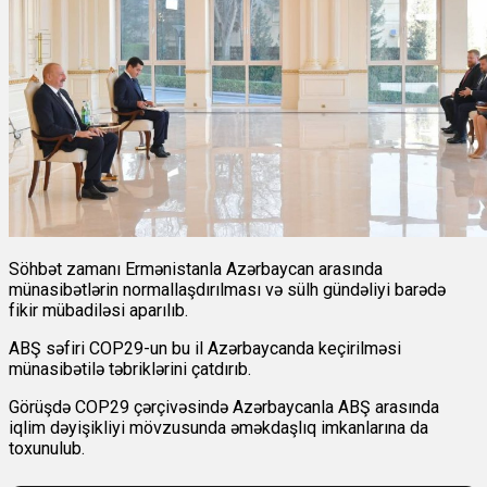
Söhbət zamanı Ermənistanla Azərbaycan arasında
münasibətlərin normallaşdırılması və sülh gündəliyi barədə
fikir mübadiləsi aparılıb.
ABŞ səfiri COP29-un bu il Azərbaycanda keçirilməsi
münasibətilə təbriklərini çatdırıb.
Görüşdə COP29 çərçivəsində Azərbaycanla ABŞ arasında
iqlim dəyişikliyi mövzusunda əməkdaşlıq imkanlarına da
toxunulub.