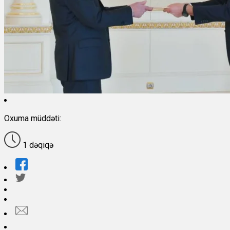
Oxuma müddəti:
1 dəqiqə