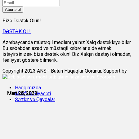
Abunə ol
Bizə Dəstək Olun!
DƏSTƏK OL!
Azərbaycanda müstəqil medianı yalnız Xalq dəstəkləyə bilər.
Bu səbəbdən azad və müstəqil xəbərlər əldə etmək
istəyirsinizsə, bizə dəstək olun! Biz Xalqın dəstəyi olmadan,
fəaliyyət göstərə bilmərik.
Copyright 2023 ANS - Bütün Hüquqlar Qorunur. Support by
Scorpion
Haqqımızda
Mart 23, 2023
Mart 23, 2023
Mart 24, 2023
Mart 25, 2023
Mart 25, 2023
Mart 26, 2023
Məxfilik Siyasəti
Şərtlər və Qaydalar