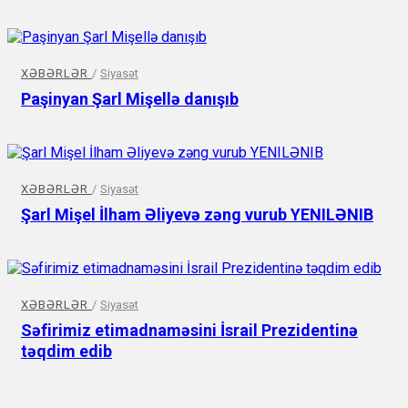
XƏBƏRLƏR
/
Siyasət
Paşinyan Şarl Mişellə danışıb
XƏBƏRLƏR
/
Siyasət
Şarl Mişel İlham Əliyevə zəng vurub YENILƏNIB
XƏBƏRLƏR
/
Siyasət
Səfirimiz etimadnaməsini İsrail Prezidentinə
təqdim edib