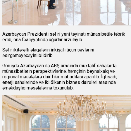
Azərbaycan Prezidenti səfiri yeni təyinatı münasibətilə təbrik
edib, ona fəaliyyətində uğurlar arzulayıb.
Səfir ikitərəfli əlaqələrin inkişafı üçün səylərini
əsirgəməyəcəyini bildirib.
Görüşdə Azərbaycan ilə ABŞ arasında müxtəlif sahələrdə
münasibətlərin perspektivlərinə, həmçinin beynəlxalq və
regional məsələlərə dair fikir mübadiləsi aparılıb. İqtisadi,
enerji sahələrində və iki ölkənin biznes dairələri arasında
əməkdaşlıq məsələlərinə toxunulub.