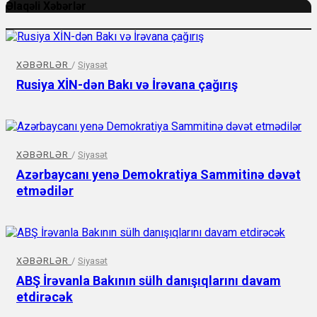
Əlaqəli Xəbərlər
XƏBƏRLƏR
/
Siyasət
Rusiya XİN-dən Bakı və İrəvana çağırış
XƏBƏRLƏR
/
Siyasət
Azərbaycanı yenə Demokratiya Sammitinə dəvət
etmədilər
XƏBƏRLƏR
/
Siyasət
ABŞ İrəvanla Bakının sülh danışıqlarını davam
etdirəcək