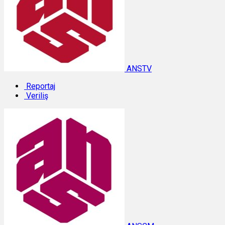
ANSTV
Reportaj
Veriliş