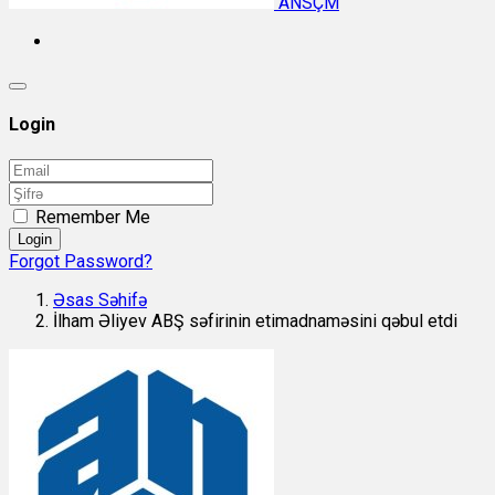
ANSÇM
Login
Remember Me
Login
Forgot Password?
Əsas Səhifə
İlham Əliyev ABŞ səfirinin etimadnaməsini qəbul etdi