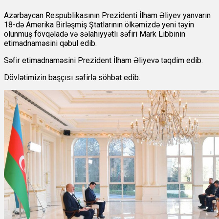
Azərbaycan Respublikasının Prezidenti İlham Əliyev yanvarın
18-də Amerika Birləşmiş Ştatlarının ölkəmizdə yeni təyin
olunmuş fövqəladə və səlahiyyətli səfiri Mark Libbinin
etimadnaməsini qəbul edib.
Səfir etimadnaməsini Prezident İlham Əliyevə təqdim edib.
Dövlətimizin başçısı səfirlə söhbət edib.