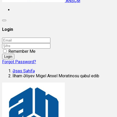
ANSÇM
Login
Remember Me
Login
Forgot Password?
Əsas Səhifə
İlham Əliyev Migel Anxel Moratinosu qəbul edib