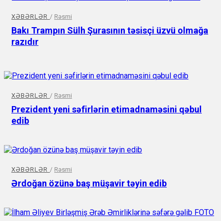
XƏBƏRLƏR
/
Rəsmi
Bakı Trampın Sülh Şurasının təsisçi üzvü olmağa
razıdır
XƏBƏRLƏR
/
Rəsmi
Prezident yeni səfirlərin etimadnaməsini qəbul
edib
XƏBƏRLƏR
/
Rəsmi
Ərdoğan özünə baş müşavir təyin edib