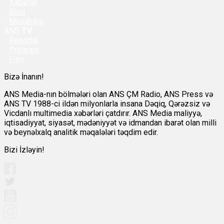
-
Xəbərlər
-
Bloq
-
Müsahibə
ANS
TV
-
Reportaj
-
Proqram
-
Film
Bizə İnanın!
ANS Media-nın bölmələri olan ANS ÇM Radio, ANS Press və
ANS TV 1988-ci ildən milyonlarla insana Dəqiq, Qərəzsiz və
Vicdanlı multimedia xəbərləri çatdırır. ANS Media maliyyə,
iqtisadiyyat, siyasət, mədəniyyət və idmandan ibarət olan milli
və beynəlxalq analitik məqalələri təqdim edir.
Bizi İzləyin!