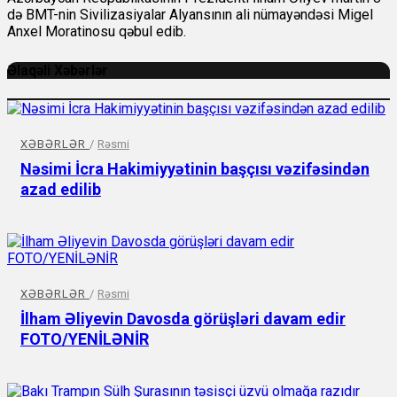
də BMT-nin Sivilizasiyalar Alyansının ali nümayəndəsi Migel
Anxel Moratinosu qəbul edib.
Əlaqəli Xəbərlər
XƏBƏRLƏR
/
Rəsmi
Nəsimi İcra Hakimiyyətinin başçısı vəzifəsindən
azad edilib
XƏBƏRLƏR
/
Rəsmi
İlham Əliyevin Davosda görüşləri davam edir
FOTO/YENİLƏNİR