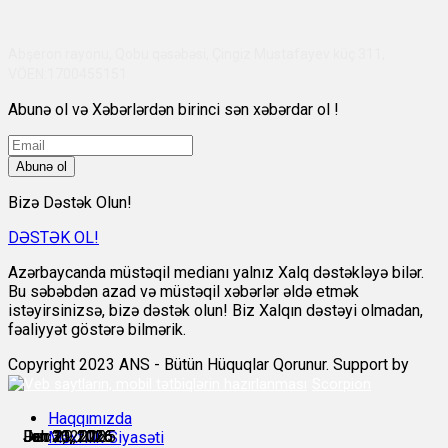
Abşeron rayonu, Qobu qəsəbəsi, Çingiz Mustafayev küç 311,
VÖEN:1700455151
Abunə ol və Xəbərlərdən birinci sən xəbərdar ol !
Abunə ol
Bizə Dəstək Olun!
DƏSTƏK OL!
Azərbaycanda müstəqil medianı yalnız Xalq dəstəkləyə bilər.
Bu səbəbdən azad və müstəqil xəbərlər əldə etmək
istəyirsinizsə, bizə dəstək olun! Biz Xalqın dəstəyi olmadan,
fəaliyyət göstərə bilmərik.
Copyright 2023 ANS - Bütün Hüquqlar Qorunur. Support by
Scorpion
Haqqımızda
Dec 29, 2025
Jan 20, 2026
Jan 21, 2026
Jan 30, 2026
Jan 31, 2026
Feb 2, 2026
Məxfilik Siyasəti