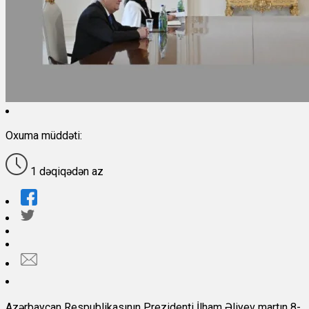
Oxuma müddəti:
1 dəqiqədən az
Azərbaycan Respublikasının Prezidenti İlham Əliyev martın 8-