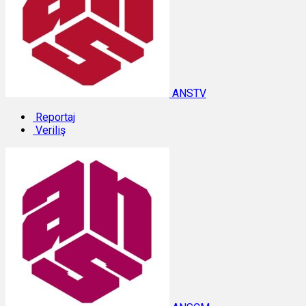
ANSTV
Reportaj
Veriliş