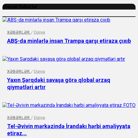
Əlaqəli Xəbərlər
XƏBƏRLƏR
/
Dünya
ABŞ-da minlərlə insan Trampa qarşı etiraza çıxıb
XƏBƏRLƏR
/
Dünya
Yaxın Şərqdəki savaşa görə qlobal ərzaq
qiymətləri artır
XƏBƏRLƏR
/
Dünya
Tel-Əvivin mərkəzində İrandakı hərbi əməliyyata
etiraz...