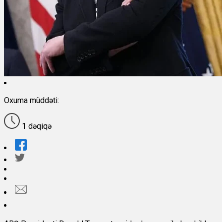
Oxuma müddəti:
1 dəqiqə