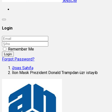
ANSÇM
Login
Remember Me
Login
Forgot Password?
Əsas Səhifə
İlon Mask Prezident Donald Trampdan üzr istəyib