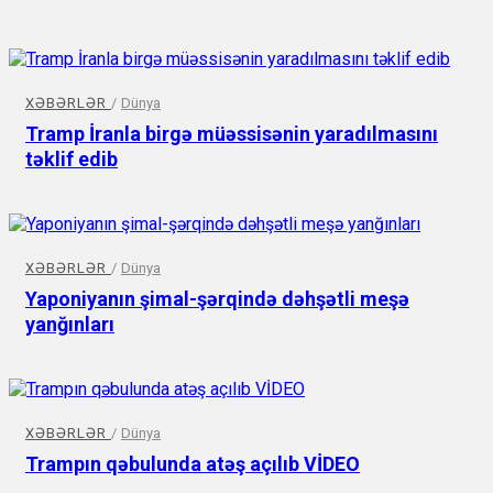
XƏBƏRLƏR
/
Dünya
Tramp İranla birgə müəssisənin yaradılmasını
təklif edib
XƏBƏRLƏR
/
Dünya
Yaponiyanın şimal-şərqində dəhşətli meşə
yanğınları
XƏBƏRLƏR
/
Dünya
Trampın qəbulunda atəş açılıb VİDEO