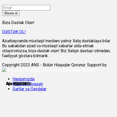
Abunə ol
Bizə Dəstək Olun!
DƏSTƏK OL!
Azərbaycanda müstəqil medianı yalnız Xalq dəstəkləyə bilər.
Bu səbəbdən azad və müstəqil xəbərlər əldə etmək
istəyirsinizsə, bizə dəstək olun! Biz Xalqın dəstəyi olmadan,
fəaliyyət göstərə bilmərik.
Copyright 2023 ANS - Bütün Hüquqlar Qorunur. Support by
Scorpion
Haqqımızda
Mart 29, 2026
Apr 3, 2026
Apr 5, 2026
Apr 8, 2026
Apr 23, 2026
Apr 26, 2026
Məxfilik Siyasəti
Şərtlər və Qaydalar