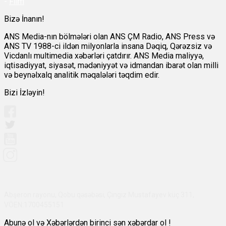
-
Film
Bizə İnanın!
ANS Media-nın bölmələri olan ANS ÇM Radio, ANS Press və
ANS TV 1988-ci ildən milyonlarla insana Dəqiq, Qərəzsiz və
Vicdanlı multimedia xəbərləri çatdırır. ANS Media maliyyə,
iqtisadiyyat, siyasət, mədəniyyət və idmandan ibarət olan milli
və beynəlxalq analitik məqalələri təqdim edir.
Bizi İzləyin!
Abşeron rayonu, Qobu qəsəbəsi, Çingiz Mustafayev küç 311,
VÖEN:1700455151
Abunə ol və Xəbərlərdən birinci sən xəbərdar ol !