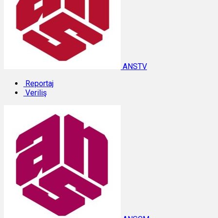
ANSTV
Reportaj
Veriliş