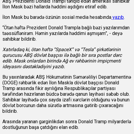
ABŞ Prezidenti Donald Trampı tənqid edən amerikalı sahibkar
İlon Mask bəzi hallarda həddini aşdığını etiraf edib.
İlon Mask bu barədə özünün sosial media hesabında
yazıb
.
“Ötən həftə Prezident Donald Trampla bağlı bəzi yazılarımdan
təəssüflənirəm. Həmin yazılarda həddimi aşmışam”, - deyə
sahibkar bildirib.
Xatırladaq ki, ötən həftə “SpaceX” və “Tesla” şirkətlərinin
qurucusu ABŞ dövlət başçısı ilə bağlı bir sıra postlar dərc
edib. Mask onlardan birində Ağ ev rəhbərinin impiçmenti
ideyasını dəstəklədiyini yazıb.
Bu yaxınlaradək ABŞ Hökumətinin Səmərəliliyi Departamentinə
(DOGE) rəhbərlik edən İlon Maskla dövlət başçısı Donald
Tramp arasında fikir ayrılığına Respublikaçılar partiyası
tərəfindən hazırlanan büdcə barədə qanun layihəsi səbəb olub.
Sahibkar layihədə çox sayda izafi xərclərin olduğunu və bunun
dövlət borcunun daha sürətlə artmasına gətirib çıxaracağını
bildirib.
Arasında yaranan gərginlikdən sonra Donald Tramp milyarderlə
dostluğunun başa çatdığını elan edib.