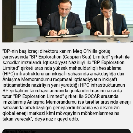
"BP-nin baş icraçı direktoru xanım Meq O"Nillə görüş
çərçivəsində "BP Exploration (Caspian Sea) Limited" şirkəti ilə
sənədlər imzalandı. İqtisadiyyat Nazirliyi ilə "BP Exploration
Limited" şirkəti arasında yüksək məhsuldarlıqlı hesablama
(HPC) infrastrukturunun inkişafı sahəsində əməkdaşlığa dair
Anlaşma Memorandumu rəqəmsal iqtisadiyyatın inkişafı
istiqamətində nazirliyin yeni yaratdığı HPC infrastrukturunun
BP şirkətinin təcrübəsi əsasında gücləndirilməsini nəzərdə
tutur. "BP Exploration Limited" şirkəti ilə SOCAR arasında
imzalanmış Anlaşma Memorandumu isə tərəflər arasında enerji
sahəsində əməkdaşlığın genişləndirilməsinə və ölkəmizin
qlobal enerji mərkəzi kimi mövqeyinin möhkəmlənməsinə
təkan verəcək",-deyə nazir qeyd edib.
Əlaqəli Xəbərlər