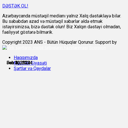
DƏSTƏK OL!
Azərbaycanda müstəqil medianı yalnız Xalq dəstəkləyə bilər.
Bu səbəbdən azad və müstəqil xəbərlər əldə etmək
istəyirsinizsə, bizə dəstək olun! Biz Xalqın dəstəyi olmadan,
fəaliyyət göstərə bilmərik.
Copyright 2023 ANS - Bütün Hüquqlar Qorunur. Support by
Scorpion
Haqqımızda
Jan 30, 2024
Jan 31, 2024
Feb 1, 2024
Feb 2, 2024
Feb 3, 2024
Feb 6, 2024
Məxfilik Siyasəti
Şərtlər və Qaydalar