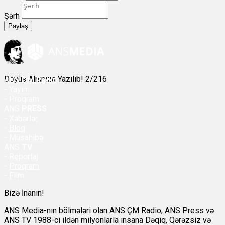
Şərh
Paylaş
Döyüş Alnınıza Yazılıb! 2/216
ANS
ÇM Radio
-
Yayım
- Proqram
ANS
PRESS
-
Xəbərlər
-
Bloq
-
Müsahibə
ANS
TV
-
Reportaj
-
Proqram
-
Film
Bizə İnanın!
ANS Media-nın bölmələri olan ANS ÇM Radio, ANS Press və
ANS TV 1988-ci ildən milyonlarla insana Dəqiq, Qərəzsiz və