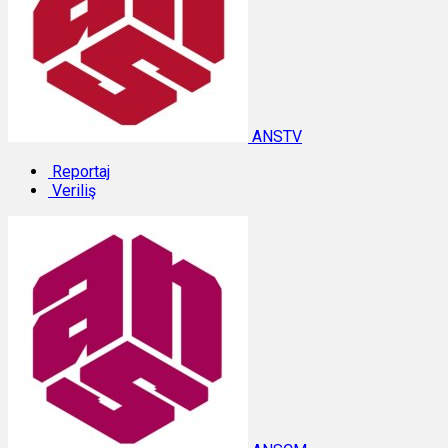
ANSTV
Reportaj
Veriliş