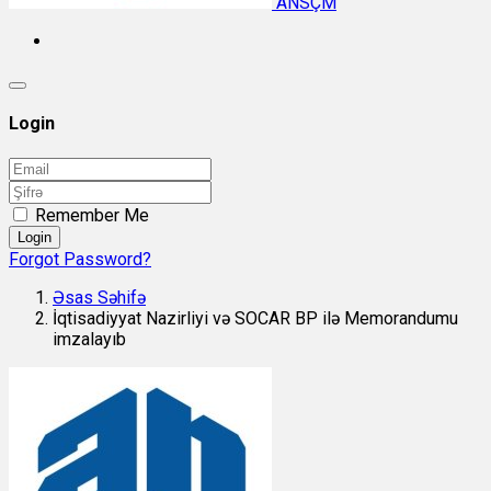
ANSÇM
Login
Remember Me
Login
Forgot Password?
Əsas Səhifə
İqtisadiyyat Nazirliyi və SOCAR BP ilə Memorandumu
imzalayıb