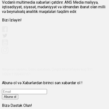
Vicdanlı multimedia xəbərləri çatdırır. ANS Media maliyyə,
iqtisadiyyat, siyasət, mədəniyyət və idmandan ibarət olan milli
və beynəlxalq analitik məqalələri təqdim edir.
Bizi İzləyin!
Abşeron rayonu, Qobu qəsəbəsi, Çingiz Mustafayev küç 311,
VÖEN:1700455151
Abunə ol və Xəbərlərdən birinci sən xəbərdar ol !
Abunə ol
Bizə Dəstək Olun!