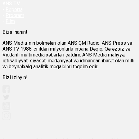
ANS
TV
-
Reportaj
-
Proqram
-
Film
Bizə İnanın!
ANS Media-nın bölmələri olan ANS ÇM Radio, ANS Press və
ANS TV 1988-ci ildən milyonlarla insana Dəqiq, Qərəzsiz və
Vicdanlı multimedia xəbərləri çatdırır. ANS Media maliyyə,
iqtisadiyyat, siyasət, mədəniyyət və idmandan ibarət olan milli
və beynəlxalq analitik məqalələri təqdim edir.
Bizi İzləyin!