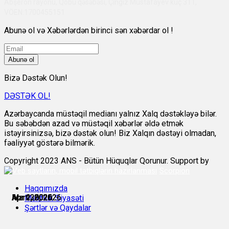
Abşeron rayonu, Qobu qəsəbəsi, Çingiz Mustafayev küç 311,
VÖEN:1700455151
Abunə ol və Xəbərlərdən birinci sən xəbərdar ol !
Abunə ol
Bizə Dəstək Olun!
DƏSTƏK OL!
Azərbaycanda müstəqil medianı yalnız Xalq dəstəkləyə bilər.
Bu səbəbdən azad və müstəqil xəbərlər əldə etmək
istəyirsinizsə, bizə dəstək olun! Biz Xalqın dəstəyi olmadan,
fəaliyyət göstərə bilmərik.
Copyright 2023 ANS - Bütün Hüquqlar Qorunur. Support by
Scorpion
Haqqımızda
Mart 26, 2026
Mart 30, 2026
Apr 1, 2026
Apr 1, 2026
Apr 2, 2026
Apr 2, 2026
Məxfilik Siyasəti
Şərtlər və Qaydalar