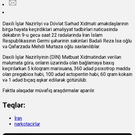
Daxili İşlər Nazirliyi və Dövlət Sərhəd Xidməti əməkdaşlarının
birgə həyata keçirdikləri əməliyyat tədbirləri nəticəsində
dekabrın 9-u gecə saat 22 radələrində İran İslam
Respublikasının Germi şəhərinin sakinləri Bədəli Reza İsa oğlu
və Qafarzadə Mehdi Murtaza oğlu saxlanılıblar.
Daxili İşlər Nazirliyinin (DİN) Mətbuat Xidmətindən
verilən
məlumata görə, onların üzərində olan bağlamaya baxış
keçirilərkən 5 kiloqram marixuana, 360 ədəd psixotrop maddə
olan pregabiox həbi, 100 ədəd actopentin həbi, 60 qram kokain
və 1 ədəd bıçaq aşkar edilərək götürülüb.
Faktla əlaqədar müvafiq araşdırmalar aparılır.
Teqlər:
İran
narkotacirlər