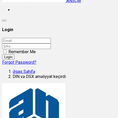
ANSÇM
Login
Remember Me
Login
Forgot Password?
Əsas Səhifə
DİN və DSX əməliyyat keçirdi