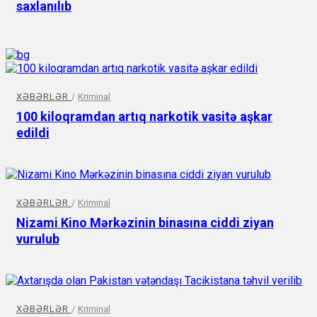
saxlanılıb
XƏBƏRLƏR
/
Kriminal
100 kiloqramdan artıq narkotik vasitə aşkar
edildi
XƏBƏRLƏR
/
Kriminal
Nizami Kino Mərkəzinin binasına ciddi ziyan
vurulub
XƏBƏRLƏR
/
Kriminal