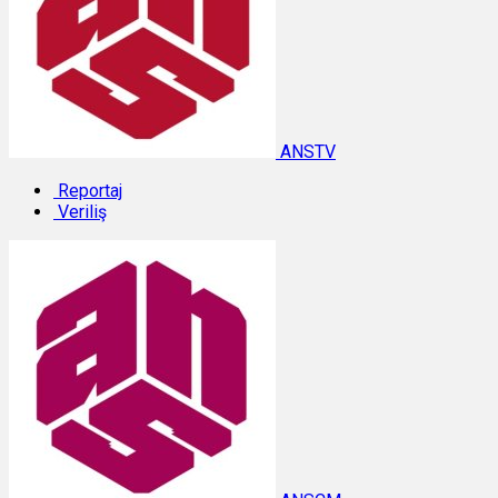
ANSTV
Reportaj
Veriliş