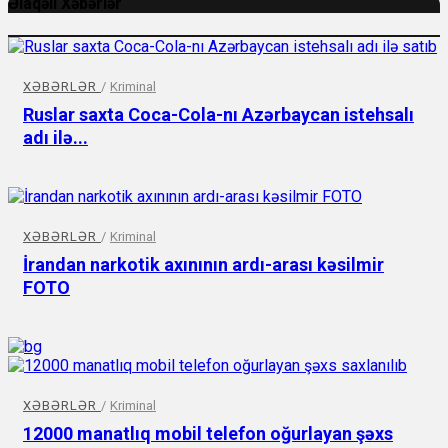
Əlaqəli Xəbərlər
XƏBƏRLƏR
/
Kriminal
Ruslar saxta Coca-Cola-nı Azərbaycan istehsalı
adı ilə...
XƏBƏRLƏR
/
Kriminal
İrandan narkotik axınının ardı-arası kəsilmir
FOTO
XƏBƏRLƏR
/
Kriminal
12000 manatlıq mobil telefon oğurlayan şəxs