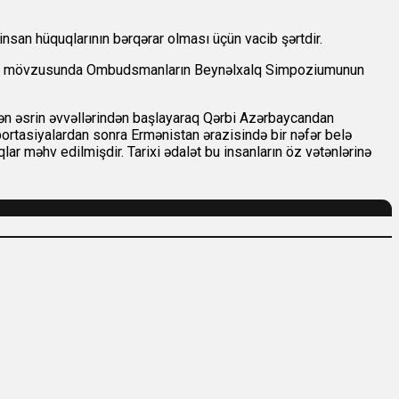
nsan hüquqlarının bərqərar olması üçün vacib şərtdir.
ın rolu" mövzusunda Ombudsmanların Beynəlxalq Simpoziumunun
çən əsrin əvvəllərindən başlayaraq Qərbi Azərbaycandan
ortasiyalardan sonra Ermənistan ərazisində bir nəfər belə
lar məhv edilmişdir. Tarixi ədalət bu insanların öz vətənlərinə