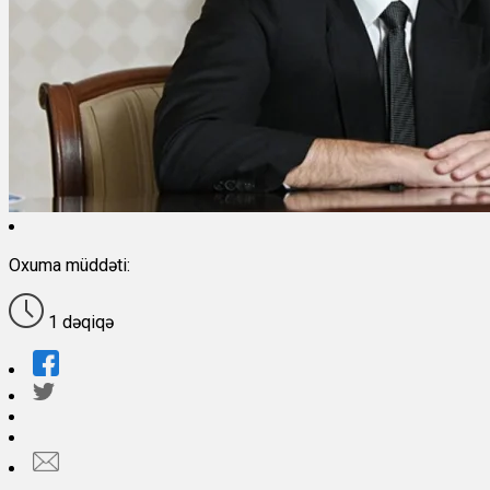
Oxuma müddəti:
1 dəqiqə