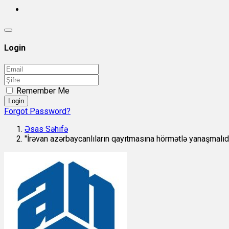
Login
Remember Me
Login
Forgot Password?
Əsas Səhifə
"İrəvan azərbaycanlıların qayıtmasına hörmətlə yanaşmalıd