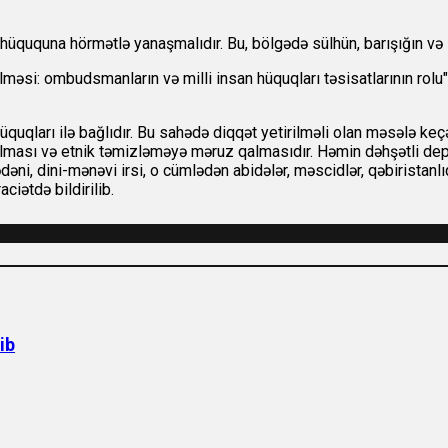
üququna hörmətlə yanaşmalıdır. Bu, bölgədə sülhün, barışığın və i
ndirilməsi: ombudsmanların və milli insan hüquqları təsisatların
uqları ilə bağlıdır. Bu sahədə diqqət yetirilməli olan məsələ ke
ılması və etnik təmizləməyə məruz qalmasıdır. Həmin dəhşətli dep
ni, dini-mənəvi irsi, o cümlədən abidələr, məscidlər, qəbiristanlıq
ciətdə bildirilib.
ib