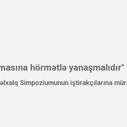
tmasına hörmətlə yanaşmalıdır"
lxalq Simpoziumunun iştirakçılarına mür