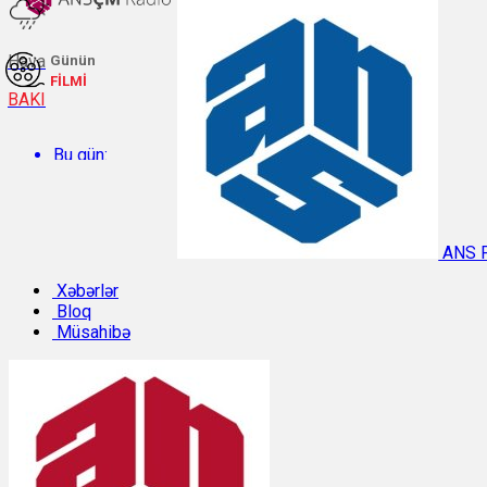
Hava
Günün
FİLMİ
BAKI
Bu gün:
Temperatur: 30.4°C. Rütubət: 49%.
ANS 
Sabah:
Xəbərlər
Bloq
Müsahibə
Temperatur: 29.9°C. Rütubət: 47%.