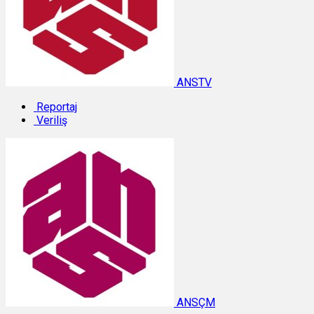
ANSTV
Reportaj
Veriliş
ANSÇM