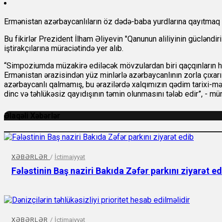
Ermənistan azərbaycanlıların öz dədə-baba yurdlarına qayıtmaq h
Bu fikirlər Prezident İlham Əliyevin "Qanunun aliliyinin güclə
iştirakçılarına müraciətində yer alıb.
“Simpoziumda müzakirə ediləcək mövzulardan biri qaçqınların hüq
Ermənistan ərazisindən yüz minlərlə azərbaycanlının zorla çıxar
azərbaycanlı qalmamış, bu ərazilərdə xalqımızın qədim tarixi-mədə
dinc və təhlükəsiz qayıdışının təmin olunmasını tələb edir”, - müra
Əlaqəli Xəbərlər
XƏBƏRLƏR
/
İctimaiyyət
Fələstinin Baş naziri Bakıda Zəfər parkını ziyarət ed
XƏBƏRLƏR
/
İctimaiyyət