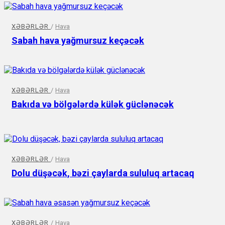
XƏBƏRLƏR
/
Hava
Sabah hava yağmursuz keçəcək
XƏBƏRLƏR
/
Hava
Bakıda və bölgələrdə külək güclənəcək
XƏBƏRLƏR
/
Hava
Dolu düşəcək, bəzi çaylarda sululuq artacaq
XƏBƏRLƏR
/
Hava