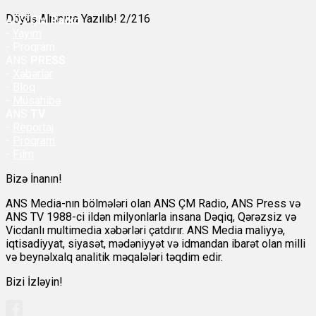
Döyüş Alnınıza Yazılıb! 2/216
ANS
ÇM Radio
-
Yayım
- Proqram
ANS
PRESS
-
Xəbərlər
-
Bloq
-
Müsahibə
ANS
TV
-
Reportaj
-
Proqram
-
Film
Bizə İnanın!
ANS Media-nın bölmələri olan ANS ÇM Radio, ANS Press və
ANS TV 1988-ci ildən milyonlarla insana Dəqiq, Qərəzsiz və
Vicdanlı multimedia xəbərləri çatdırır. ANS Media maliyyə,
iqtisadiyyat, siyasət, mədəniyyət və idmandan ibarət olan milli
və beynəlxalq analitik məqalələri təqdim edir.
Bizi İzləyin!