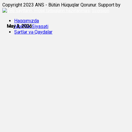
Copyright 2023 ANS - Bütün Hüquqlar Qorunur. Support by
Scorpion
Haqqımızda
May 1, 2026
May 2, 2026
May 2, 2026
May 2, 2026
May 3, 2026
May 3, 2026
Məxfilik Siyasəti
Şərtlər və Qaydalar