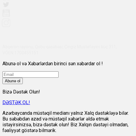
Abşeron rayonu, Qobu qəsəbəsi, Çingiz Mustafayev küç 311,
VÖEN:1700455151
Abunə ol və Xəbərlərdən birinci sən xəbərdar ol !
Abunə ol
Bizə Dəstək Olun!
DƏSTƏK OL!
Azərbaycanda müstəqil medianı yalnız Xalq dəstəkləyə bilər.
Bu səbəbdən azad və müstəqil xəbərlər əldə etmək
istəyirsinizsə, bizə dəstək olun! Biz Xalqın dəstəyi olmadan,
fəaliyyət göstərə bilmərik.