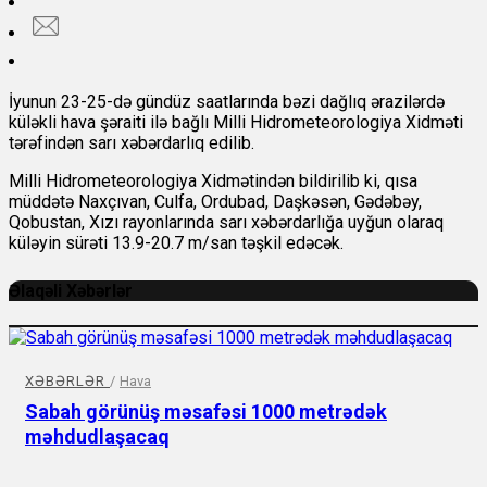
İyunun 23-25-də gündüz saatlarında bəzi dağlıq ərazilərdə
küləkli hava şəraiti ilə bağlı Milli Hidrometeorologiya Xidməti
tərəfindən sarı xəbərdarlıq edilib.
Milli Hidrometeorologiya Xidmətindən bildirilib ki, qısa
müddətə Naxçıvan, Culfa, Ordubad, Daşkəsən, Gədəbəy,
Qobustan, Xızı rayonlarında sarı xəbərdarlığa uyğun olaraq
küləyin sürəti 13.9-20.7 m/san təşkil edəcək.
Əlaqəli Xəbərlər
XƏBƏRLƏR
/
Hava
Sabah görünüş məsafəsi 1000 metrədək
məhdudlaşacaq