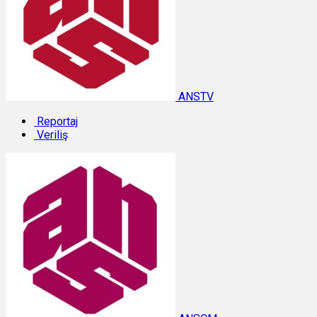
ANSTV
Reportaj
Veriliş