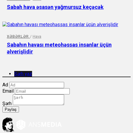
Sabah hava əsasən yağmursuz keçəcək
XƏBƏRLƏR
/
Hava
Sabahın havası meteohəssas insanlar üçün
əlverişlidir
Şərh yaz
Ad
Email
Şərh
Paylaş