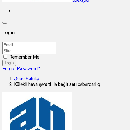
ANSÇM
Login
Remember Me
Login
Forgot Password?
Əsas Səhifə
Küləkli hava şəraiti ilə bağlı sarı xəbərdarlıq