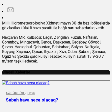
Milli Hidrometeorologiya Xidməti mayın 30-da bəzi bölgələrdə
gözlənilən küləkli hava şəraiti ilə bağlı sarı xəbərdarlıq verib.
Naxçıvan MR, Kəlbəcər, Laçın, Zəngilan, Füzuli, Naftalan,
Goranboy, Mingəçevir, Gəncə, Daşkəsən, Gədəbəy, Göygöl,
Şirvan, Hacıqabul, Qobustan, Sabirabad, Salyan, Neftçala,
Göyçay, Xaçmaz, Qusar, Siyəzən, Xızı, Quba, Şabran, Şamaxı,
Oğuz və Şəkidə şərq küləyi əsəcək, küləyin sürəti 13.9-20.7
m/san təşkil edəcək.
Əlaqəli Xəbərlər
XƏBƏRLƏR
/
Hava
Sabah hava necə olacaq?