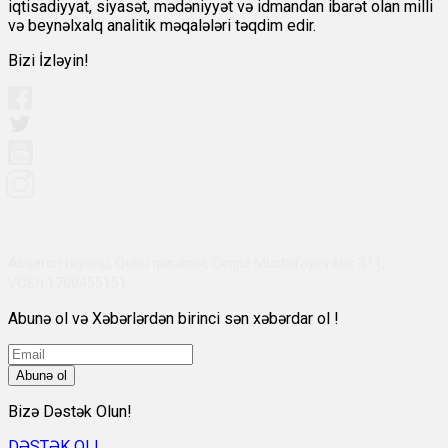
iqtisadiyyat, siyasət, mədəniyyət və idmandan ibarət olan milli
və beynəlxalq analitik məqalələri təqdim edir.
Bizi İzləyin!
Abşeron rayonu, Qobu qəsəbəsi, Çingiz Mustafayev küç 311,
VÖEN:1700455151
Abunə ol və Xəbərlərdən birinci sən xəbərdar ol !
Abunə ol
Bizə Dəstək Olun!
DƏSTƏK OL!