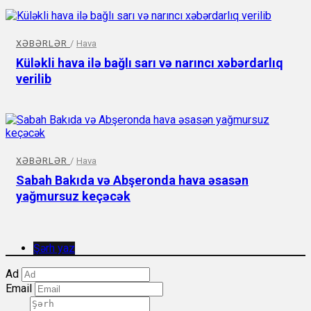
XƏBƏRLƏR
/
Hava
Küləkli hava ilə bağlı sarı və narıncı xəbərdarlıq
verilib
XƏBƏRLƏR
/
Hava
Sabah Bakıda və Abşeronda hava əsasən
yağmursuz keçəcək
Şərh yaz
Ad
Email