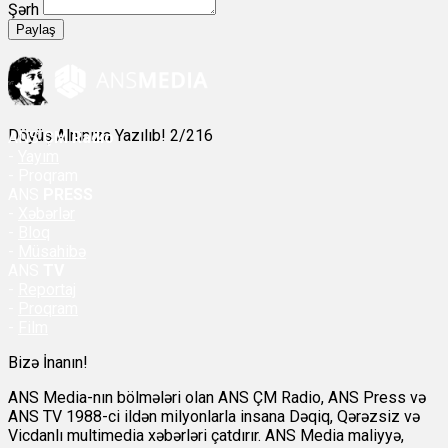
Şərh
Paylaş
Döyüş Alnınıza Yazılıb! 2/216
ANS
ÇM Radio
-
Yayım
- Proqram
ANS
PRESS
-
Xəbərlər
-
Bloq
-
Müsahibə
ANS
TV
-
Reportaj
-
Proqram
-
Film
Bizə İnanın!
ANS Media-nın bölmələri olan ANS ÇM Radio, ANS Press və
ANS TV 1988-ci ildən milyonlarla insana Dəqiq, Qərəzsiz və
Vicdanlı multimedia xəbərləri çatdırır. ANS Media maliyyə,