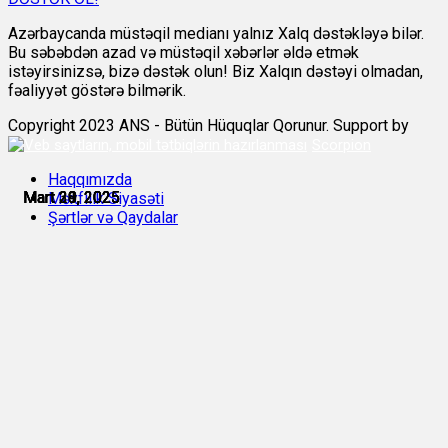
Azərbaycanda müstəqil medianı yalnız Xalq dəstəkləyə bilər.
Bu səbəbdən azad və müstəqil xəbərlər əldə etmək
istəyirsinizsə, bizə dəstək olun! Biz Xalqın dəstəyi olmadan,
fəaliyyət göstərə bilmərik.
Copyright 2023 ANS - Bütün Hüquqlar Qorunur. Support by
Scorpion
Haqqımızda
Mart 28, 2025
Mart 29, 2025
Mart 29, 2025
Mart 30, 2025
Mart 30, 2025
Mart 31, 2025
Məxfilik Siyasəti
Şərtlər və Qaydalar