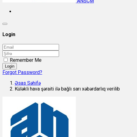
ANSÇM
Login
Remember Me
Login
Forgot Password?
Əsas Səhifə
Küləkli hava şəraiti ilə bağlı sarı xəbərdarlıq verilib