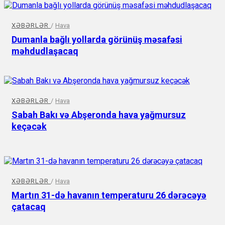
XƏBƏRLƏR
/
Hava
Dumanla bağlı yollarda görünüş məsafəsi
məhdudlaşacaq
XƏBƏRLƏR
/
Hava
Sabah Bakı və Abşeronda hava yağmursuz
keçəcək
XƏBƏRLƏR
/
Hava
Martın 31-də havanın temperaturu 26 dərəcəyə
çatacaq