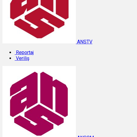
ANSTV
Reportaj
Veriliş