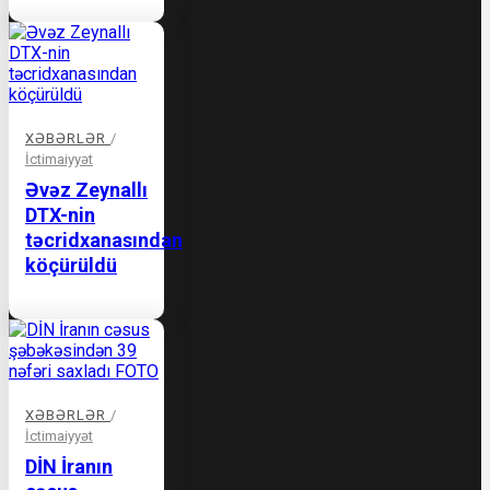
XƏBƏRLƏR
/
İctimaiyyət
Əvəz Zeynallı
DTX-nin
təcridxanasından
köçürüldü
XƏBƏRLƏR
/
İctimaiyyət
DİN İranın