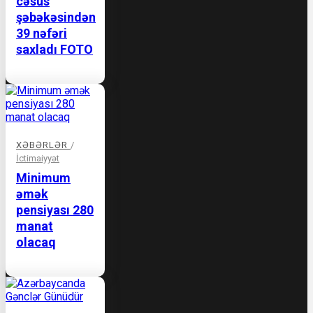
cəsus
şəbəkəsindən
39 nəfəri
saxladı FOTO
XƏBƏRLƏR
/
İctimaiyyət
Minimum
əmək
pensiyası 280
manat
olacaq