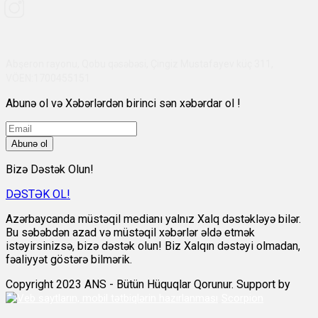
Abşeron rayonu, Qobu qəsəbəsi, Çingiz Mustafayev küç 311,
VÖEN:1700455151
Abunə ol və Xəbərlərdən birinci sən xəbərdar ol !
Abunə ol
Bizə Dəstək Olun!
DƏSTƏK OL!
Azərbaycanda müstəqil medianı yalnız Xalq dəstəkləyə bilər.
Bu səbəbdən azad və müstəqil xəbərlər əldə etmək
istəyirsinizsə, bizə dəstək olun! Biz Xalqın dəstəyi olmadan,
fəaliyyət göstərə bilmərik.
Copyright 2023 ANS - Bütün Hüquqlar Qorunur. Support by
Scorpion