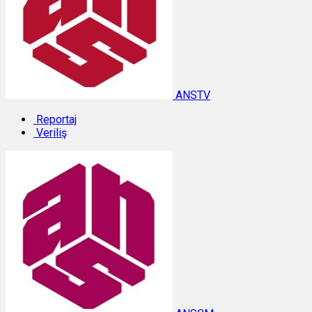
ANSTV
Reportaj
Veriliş