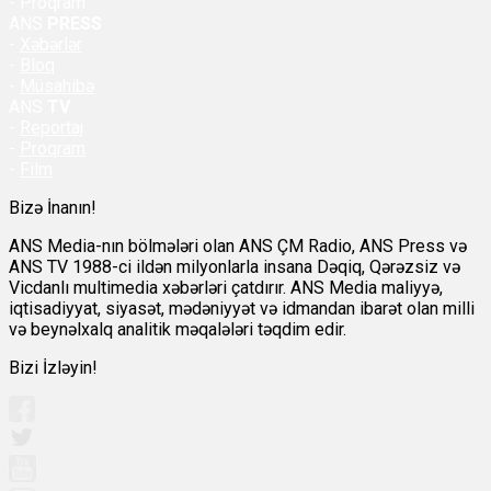
- Proqram
ANS
PRESS
-
Xəbərlər
-
Bloq
-
Müsahibə
ANS
TV
-
Reportaj
-
Proqram
-
Film
Bizə İnanın!
ANS Media-nın bölmələri olan ANS ÇM Radio, ANS Press və
ANS TV 1988-ci ildən milyonlarla insana Dəqiq, Qərəzsiz və
Vicdanlı multimedia xəbərləri çatdırır. ANS Media maliyyə,
iqtisadiyyat, siyasət, mədəniyyət və idmandan ibarət olan milli
və beynəlxalq analitik məqalələri təqdim edir.
Bizi İzləyin!