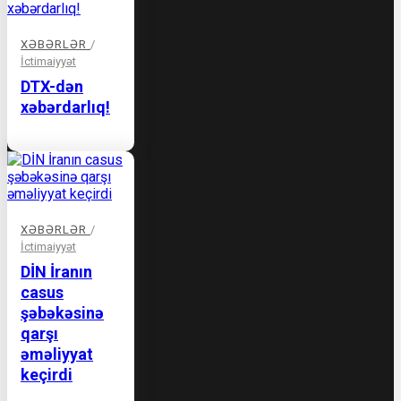
XƏBƏRLƏR
/
İctimaiyyət
DTX-dən
xəbərdarlıq!
XƏBƏRLƏR
/
İctimaiyyət
DİN İranın
casus
şəbəkəsinə
qarşı
əməliyyat
keçirdi