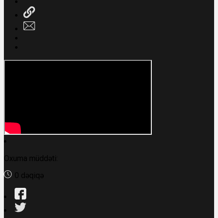
Oxuma müddəti:
0 dəqiqə