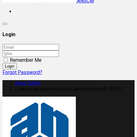
ANSÇM
Login
Remember Me
Login
Forgot Password?
Əsas Səhifə
Lənkəranda qadının üzərinə beton pilitə aşıb VİDEO