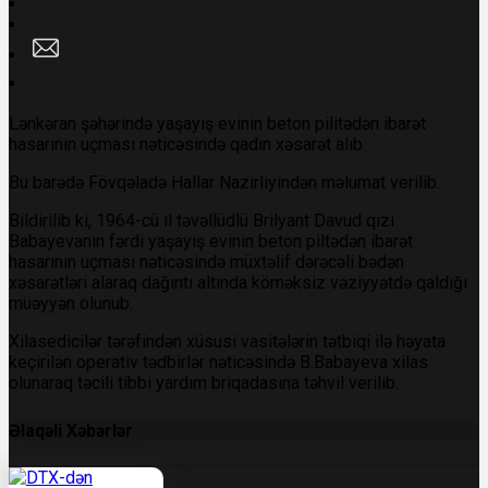
Lənkəran şəhərində yaşayış evinin beton pilitədən ibarət
hasarının uçması nəticəsində qadın xəsarət alıb.
Bu barədə
Fövqəladə Hallar Nazirliyindən məlumat verilib.
Bildirilib ki, 1964-cü il təvəllüdlü Brilyant Davud qızı
Babayevanın fərdi yaşayış evinin beton piltədən ibarət
hasarının uçması nəticəsində müxtəlif dərəcəli bədən
xəsarətləri alaraq dağıntı altında köməksiz vəziyyətdə qaldığı
müəyyən olunub.
Xilasedicilər tərəfindən xüsusi vasitələrin tətbiqi ilə həyata
keçirilən operativ tədbirlər nəticəsində B.Babayeva xilas
olunaraq təcili tibbi yardım briqadasına təhvil verilib.
Əlaqəli Xəbərlər