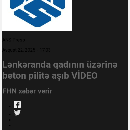
ANS Press
Avqust 22, 2025 - 17:03
Lənkəranda qadının üzərinə
beton pilitə aşıb VİDEO
FHN xəbər verir