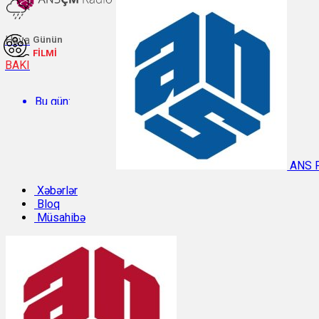
Hava
Günün
FİLMİ
BAKI
Bu gün:
Temperatur: 27.6°C. Rütubət: 60%.
ANS 
Sabah:
Xəbərlər
Bloq
Müsahibə
Temperatur: 29.8°C. Rütubət: 48%.