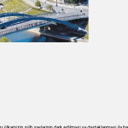
ı ölkəmizin sülh səylərinin dərk edilməsi və dəstəklənməsi ilə ba