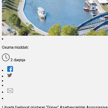
Oxuma müddəti:
2 dəqiqə
Litvada fəaliyyət göstərən “Günəş” Azərbaycanlılar Assosiasiyas