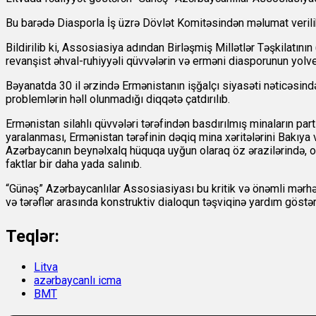
Bu barədə
Diasporla İş üzrə Dövlət Komitəsindən məlumat verili
Bildirilib ki, Assosiasiya adından Birləşmiş Millətlər Təşkilatın
revanşist əhval-ruhiyyəli qüvvələrin və erməni diasporunun yolv
Bəyanatda 30 il ərzində Ermənistanın işğalçı siyasəti nəticəsin
problemlərin həll olunmadığı diqqətə çatdırılıb.
Ermənistan silahlı qüvvələri tərəfindən basdırılmış minaların p
yaralanması, Ermənistan tərəfinin dəqiq mina xəritələrini Bakı
Azərbaycanın beynəlxalq hüquqa uyğun olaraq öz ərazilərində, 
faktlar bir daha yada salınıb.
“Günəş” Azərbaycanlılar Assosiasiyası bu kritik və önəmli mər
və tərəflər arasında konstruktiv dialoqun təşviqinə yardım göstə
Teqlər:
Litva
azərbaycanlı icma
BMT