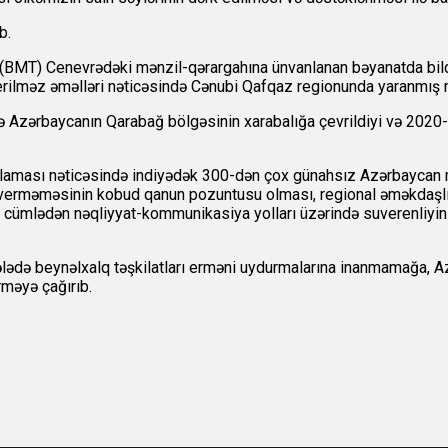
b.
ın (BMT) Cenevrədəki mənzil-qərargahına ünvanlanan bəyanatda bildi
erilməz əməlləri nəticəsində Cənubi Qafqaz regionunda yaranmış mö
də Azərbaycanın Qarabağ bölgəsinin xarabalığa çevrildiyi və 2020
artlaması nəticəsində indiyədək 300-dən çox günahsız Azərbaycan 
ya verməməsinin kobud qanun pozuntusu olması, regional əməkdaşl
o cümlədən nəqliyyat-kommunikasiya yolları üzərində suverenliyin
hələdə beynəlxalq təşkilatları erməni uydurmalarına inanmamağa,
rməyə çağırıb.