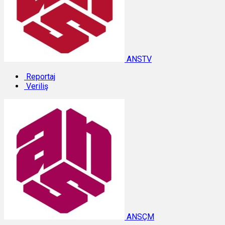
ANSTV
Reportaj
Veriliş
ANSÇM