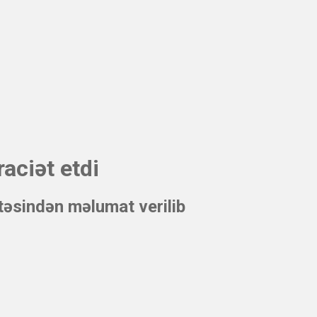
aciət etdi
təsindən məlumat verilib