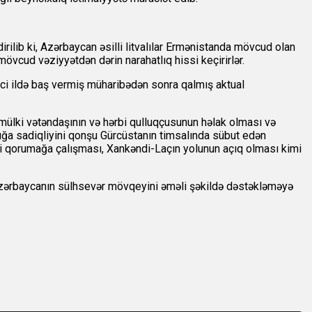
rilib ki, Azərbaycan əsilli litvalılar Ermənistanda mövcud olan
vcud vəziyyətdən dərin narahatlıq hissi keçirirlər.
-ci ildə baş vermiş müharibədən sonra qalmış aktual
mülki vətəndaşının və hərbi qulluqçusunun həlak olması və
ığa sadiqliyini qonşu Gürcüstanın timsalında sübut edən
i qorumağa çalışması, Xankəndi-Laçın yolunun açıq olması kimi
 Azərbaycanın sülhsevər mövqeyini əməli şəkildə dəstəkləməyə