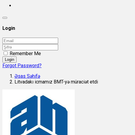
Login
Remember Me
Login
Forgot Password?
Əsas Səhifə
Litvadakı icmamız BMT-yə müraciət etdi