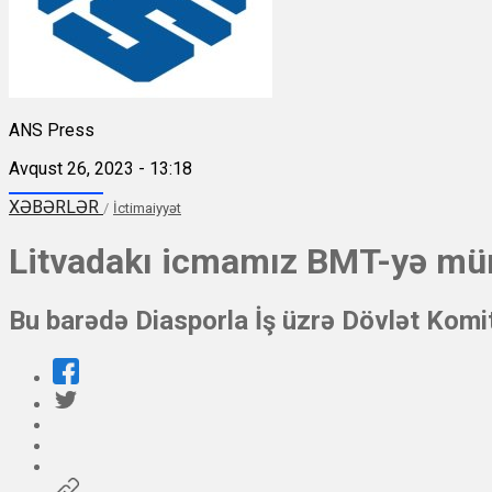
ANS Press
Avqust 26, 2023 - 13:18
XƏBƏRLƏR
/
İctimaiyyət
Litvadakı icmamız BMT-yə mür
Bu barədə Diasporla İş üzrə Dövlət Komi