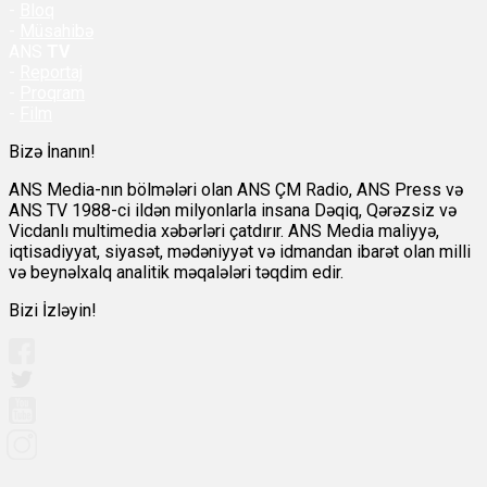
-
Bloq
-
Müsahibə
ANS
TV
-
Reportaj
-
Proqram
-
Film
Bizə İnanın!
ANS Media-nın bölmələri olan ANS ÇM Radio, ANS Press və
ANS TV 1988-ci ildən milyonlarla insana Dəqiq, Qərəzsiz və
Vicdanlı multimedia xəbərləri çatdırır. ANS Media maliyyə,
iqtisadiyyat, siyasət, mədəniyyət və idmandan ibarət olan milli
və beynəlxalq analitik məqalələri təqdim edir.
Bizi İzləyin!