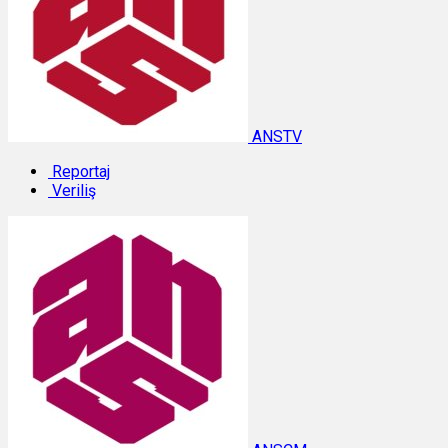
ANSTV
Reportaj
Veriliş