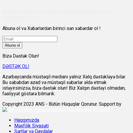
Abşeron rayonu, Qobu qəsəbəsi, Çingiz Mustafayev küç 311,
VÖEN:1700455151
Abunə ol və Xəbərlərdən birinci sən xəbərdar ol !
Abunə ol
Bizə Dəstək Olun!
DƏSTƏK OL!
Azərbaycanda müstəqil medianı yalnız Xalq dəstəkləyə bilər.
Bu səbəbdən azad və müstəqil xəbərlər əldə etmək
istəyirsinizsə, bizə dəstək olun! Biz Xalqın dəstəyi olmadan,
fəaliyyət göstərə bilmərik.
Copyright 2023 ANS - Bütün Hüquqlar Qorunur. Support by
Scorpion
Haqqımızda
Məxfilik Siyasəti
Şərtlər və Qaydalar