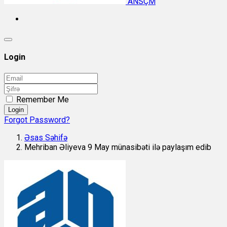
ANSÇM
Login
Remember Me
Login
Forgot Password?
Əsas Səhifə
Mehriban Əliyeva 9 May münasibəti ilə paylaşım edib