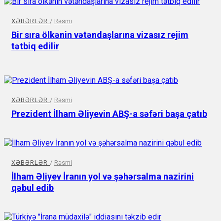
XƏBƏRLƏR
/
Rəsmi
Bir sıra ölkənin vətəndaşlarına vizasız rejim
tətbiq edilir
XƏBƏRLƏR
/
Rəsmi
Prezident İlham Əliyevin ABŞ-a səfəri başa çatıb
XƏBƏRLƏR
/
Rəsmi
İlham Əliyev İranın yol və şəhərsalma nazirini
qəbul edib