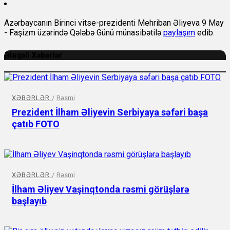
Azərbaycanın Birinci vitse-prezidenti Mehriban Əliyeva 9 May
- Faşizm üzərində Qələbə Günü münasibətilə
paylaşım
edib.
Əlaqəli Xəbərlər
XƏBƏRLƏR
/
Rəsmi
Prezident İlham Əliyevin Serbiyaya səfəri başa
çatıb FOTO
XƏBƏRLƏR
/
Rəsmi
İlham Əliyev Vaşinqtonda rəsmi görüşlərə
başlayıb