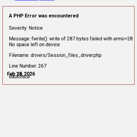
A PHP Error was encountered
Severity: Notice
Message: fwrite(): write of 287 bytes failed with errno=28
No space left on device
Filename: drivers/Session_files_driver.php
Line Number: 267
Feb 16, 2026
Feb 18, 2026
Feb 19, 2026
Feb 20, 2026
Feb 23, 2026
Feb 25, 2026
Backtrace: