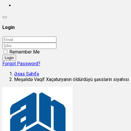
Login
Remember Me
Login
Forgot Password?
Əsas Səhifə
Meşəlidə Vaqif Xaçaturyanın öldürdüyü şəxslərin siyahısı