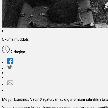
Oxuma müddəti:
2 dəqiqə
Meşəli kəndində Vaqif Xaçaturyan və digər erməni silahlıları tərə
Xocalı rayonunun Meşəli kəndində azərbaycanlılara qarşı törədilə