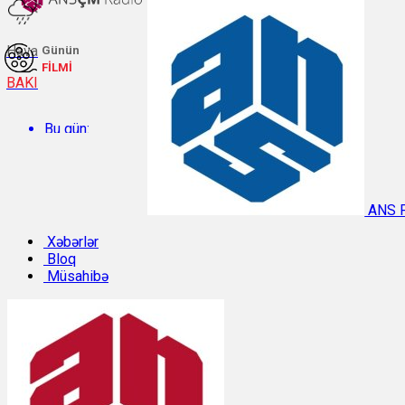
Hava
Günün
FİLMİ
BAKI
Bu gün:
Temperatur: 28.6°C. Rütubət: 54%.
ANS 
Sabah:
Xəbərlər
Bloq
Müsahibə
Temperatur: 29.7°C. Rütubət: 48%.