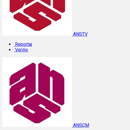
ANSTV
Reportaj
Veriliş
ANSÇM