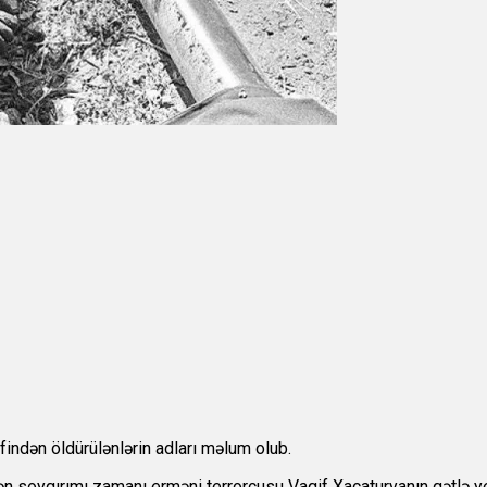
findən öldürülənlərin adları məlum olub.
n soyqırımı zamanı erməni terrorçusu Vaqif Xaçaturyanın qətlə yet