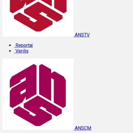
ANSTV
Reportaj
Veriliş
ANSÇM