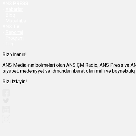
ANS
PRESS
-
Xəbərlər
-
Bloq
-
Müsahibə
ANS
TV
-
Reportaj
-
Proqram
-
Film
Bizə İnanın!
ANS Media-nın bölmələri olan ANS ÇM Radio, ANS Press və ANS TV
siyasət, mədəniyyət və idmandan ibarət olan milli və beynəlxalq a
Bizi İzləyin!