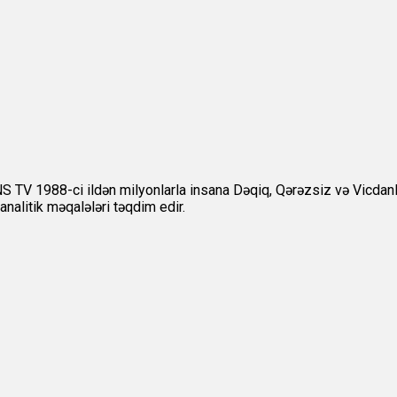
 1988-ci ildən milyonlarla insana Dəqiq, Qərəzsiz və Vicdanlı m
nalitik məqalələri təqdim edir.