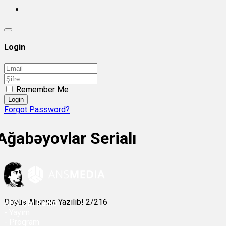
Login
Remember Me
Login
Forgot Password?
Ağabəyovlar Serialı
Döyüş Alnınıza Yazılıb! 2/216
ANS
ÇM Radio
-
Yayım
- Proqram