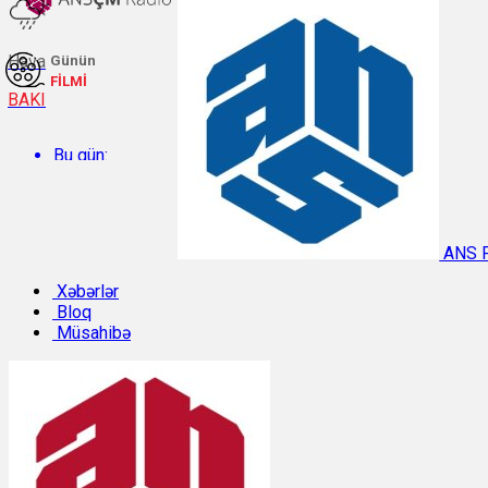
Hava
Günün
FİLMİ
BAKI
Bu gün:
Temperatur: 29.9°C. Rütubət: 48%.
ANS 
Sabah:
Xəbərlər
Bloq
Müsahibə
Temperatur: 31°C. Rütubət: 42%.