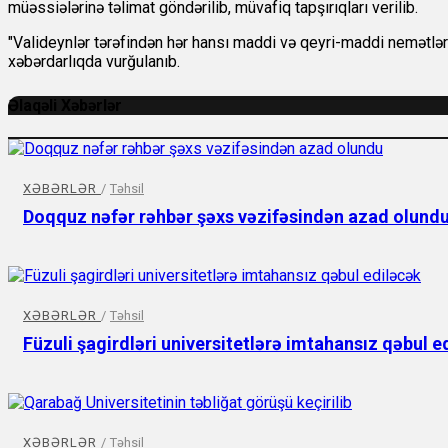
müəssiələrinə təlimat göndərilib, müvafiq tapşırıqları verilib.
"Valideynlər tərəfindən hər hansı maddi və qeyri-maddi nemətləri
xəbərdarlıqda vurğulanıb.
Əlaqəli Xəbərlər
XƏBƏRLƏR
/
Təhsil
Doqquz nəfər rəhbər şəxs vəzifəsindən azad olund
XƏBƏRLƏR
/
Təhsil
Füzuli şagirdləri universitetlərə imtahansız qəbul e
XƏBƏRLƏR
/
Təhsil