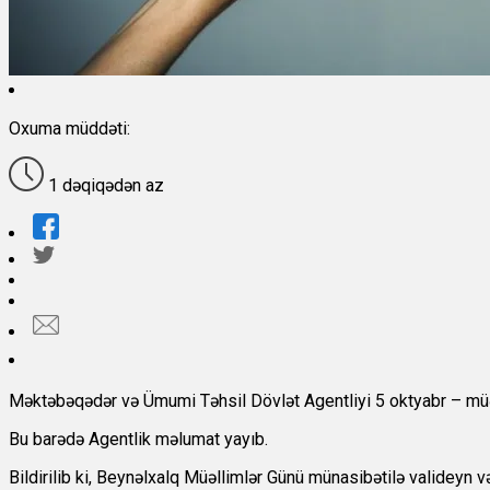
Oxuma müddəti:
1 dəqiqədən az
Məktəbəqədər və Ümumi Təhsil Dövlət Agentliyi 5 oktyabr – müəlli
Bu barədə Agentlik məlumat yayıb.
Bildirilib ki, Beynəlxalq Müəllimlər Günü münasibətilə valideyn və