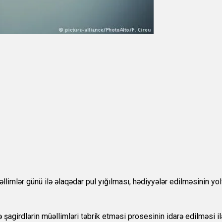
mlər günü ilə əlaqədar pul yığılması, hədiyyələr edilməsinin yolve
 şagirdlərin müəllimləri təbrik etməsi prosesinin idarə edilməsi il