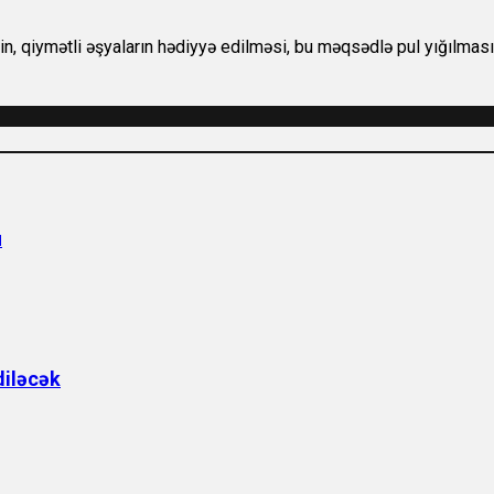
n, qiymətli əşyaların hədiyyə edilməsi, bu məqsədlə pul yığılması 
u
diləcək