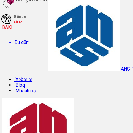
Hava
Günün
FİLMİ
BAKI
Bu gün:
Temperatur: 31.7°C. Rütubət: 44%.
ANS 
Sabah:
Xəbərlər
Bloq
Müsahibə
Temperatur: 31.1°C. Rütubət: 42%.