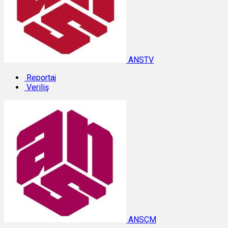
ANSTV
Reportaj
Veriliş
ANSÇM