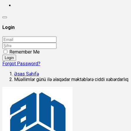
Login
Remember Me
Login
Forgot Password?
Əsas Səhifə
Müəllimlər günü ilə əlaqədar məktəblərə ciddi xəbərdarlıq