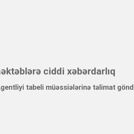
əktəblərə ciddi xəbərdarlıq
ntliyi tabeli müəssiələrinə təlimat göndə