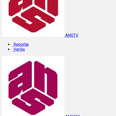
ANSTV
Reportaj
Veriliş