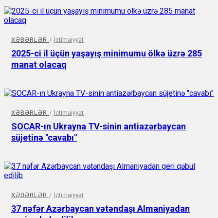
XƏBƏRLƏR
/
İctimaiyyət
2025-ci il üçün yaşayış minimumu ölkə üzrə 285
manat olacaq
XƏBƏRLƏR
/
İctimaiyyət
SOCAR-ın Ukrayna TV-sinin antiazərbaycan
süjetinə "cavabı"
XƏBƏRLƏR
/
İctimaiyyət
37 nəfər Azərbaycan vətəndaşı Almaniyadan