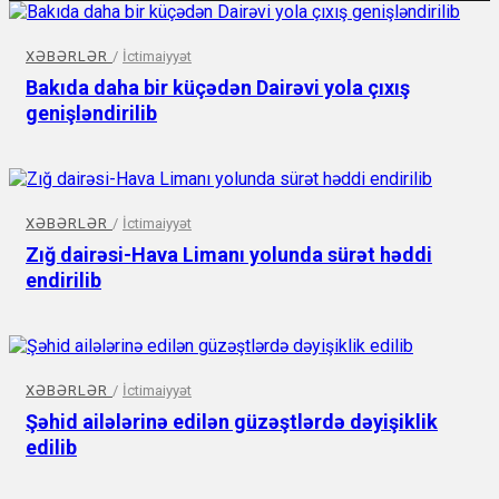
XƏBƏRLƏR
/
İctimaiyyət
Bakıda daha bir küçədən Dairəvi yola çıxış
genişləndirilib
XƏBƏRLƏR
/
İctimaiyyət
Zığ dairəsi-Hava Limanı yolunda sürət həddi
endirilib
XƏBƏRLƏR
/
İctimaiyyət
Şəhid ailələrinə edilən güzəştlərdə dəyişiklik
edilib