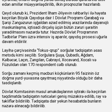
edən amillər müəyyənləşdirilib, ilkin proqnozlar hazırlanıb.
Qeyd olunub ki, Prezident İlham Əliyevin rəhbərliyi ilə həyata
keçirilən Böyük Qayıdışa dair I Dövlət Proqramı Qarabağ və
Şərqi Zəngəzurun işğaldan azad edilmiş ərazilərində dayanıqlı
məskunlaşma, iqtisadi dirçəliş üçün bütün zəruri şəraitin
yaradılmasını nəzərdə tutur. Hazırda Dövlət Proqramının
Tədbirlər Planı üzrə intensiv iş aparılır, qayıdış prosesi uğurla
davam etdirilir.
Layihə çərçivəsində “fokus-qrup” sorğular tədqiqatın əsas
metodu kimi seçilib. Sorğulara Şuşa, Qubadlı, Ağdam,
Kəlbəcər, Laçın, Zəngilan, Cəbrayıl, Xocavənd, Xocalı və
Füzulidən olan 170 respondent cəlb olunub.
Sorğu zamanı keçmiş məcburi köçkünlərin 95 faizinin öz
doğma yurd-yuvasına qayıtmaq niyyətində olduğu bir daha
təsdiqlənib.
Dövlət Komitəsinin məsul əməkdaşlarının iştirakı ilə keçirilən
təqdimatda tədqiqatın nəticələri geniş müzakirə edilib, rəy və
təkliflər bildirilib. Tədqiqata dair yekun hesabatda bunların
nəzərə alınacağı bildirilib.