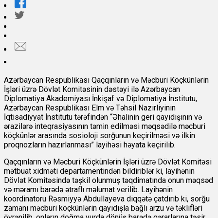
Azərbaycan Respublikası Qaçqınların və Məcburi Köçkünlərin
İşləri üzrə Dövlət Komitəsinin dəstəyi ilə Azərbaycan
Diplomatiya Akademiyası İnkişaf və Diplomatiya İnstitutu,
Azərbaycan Respublikası Elm və Təhsil Nazirliyinin
İqtisadiyyat İnstitutu tərəfindən “Əhalinin geri qayıdışının və
ərazilərə inteqrasiyasının təmin edilməsi məqsədilə məcburi
köçkünlər arasında sosioloji sorğunun keçirilməsi və ilkin
proqnozların hazırlanması” layihəsi həyata keçirilib.
Qaçqınların və Məcburi Köçkünlərin İşləri üzrə Dövlət Komitəsi
mətbuat xidməti departamentindən bildiriblər ki, layihənin
Dövlət Komitəsində təşkil olunmuş təqdimatında onun məqsəd
və məramı barədə ətraflı məlumat verilib. Layihənin
koordinatoru Rəsmiyyə Abdullayeva diqqətə çatdırıb ki, sorğu
zamanı məcburi köçkünlərin qayıdışla bağlı arzu və təklifləri
öyrənilib, onların doğma yurda dönüş barədə qərarlarına təsir