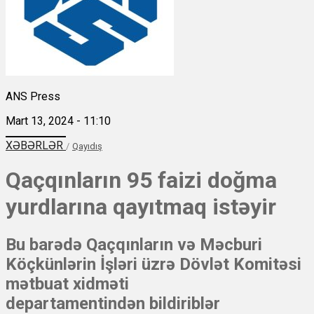
ANS Press
Mart 13, 2024 - 11:10
XƏBƏRLƏR
/
Qayıdış
Qaçqınların 95 faizi doğma
yurdlarına qayıtmaq istəyir
Bu barədə Qaçqınların və Məcburi
Köçkünlərin İşləri üzrə Dövlət Komitəsi
mətbuat xidməti
departamentindən bildiriblər