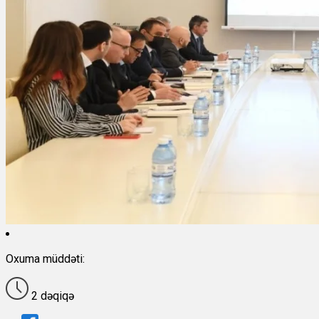
Oxuma müddəti:
2 dəqiqə