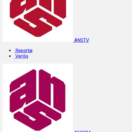
ANSTV
Reportaj
Veriliş