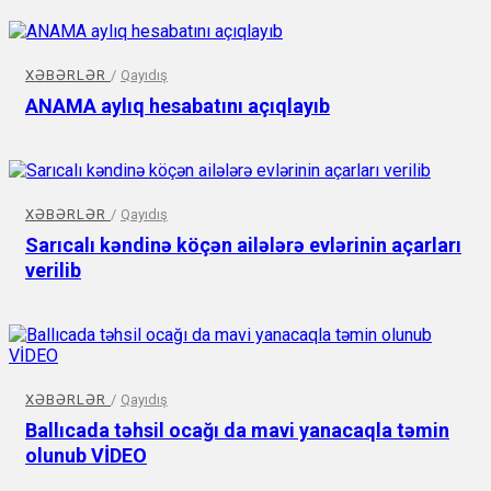
XƏBƏRLƏR
/
Qayıdış
ANAMA aylıq hesabatını açıqlayıb
XƏBƏRLƏR
/
Qayıdış
Sarıcalı kəndinə köçən ailələrə evlərinin açarları
verilib
XƏBƏRLƏR
/
Qayıdış
Ballıcada təhsil ocağı da mavi yanacaqla təmin
olunub VİDEO