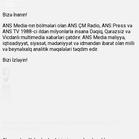
-
Film
Bizə İnanın!
ANS Media-nın bölmələri olan ANS ÇM Radio, ANS Press və
ANS TV 1988-ci ildən milyonlarla insana Dəqiq, Qərəzsiz və
Vicdanlı multimedia xəbərləri çatdırır. ANS Media maliyyə,
iqtisadiyyat, siyasət, mədəniyyət və idmandan ibarət olan milli
və beynəlxalq analitik məqalələri təqdim edir.
Bizi İzləyin!
Abşeron rayonu, Qobu qəsəbəsi, Çingiz Mustafayev küç 311,
VÖEN:1700455151