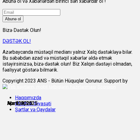
Abunə ol və Xəbərlərdən birinci sən xəbərdar ol !
Abunə ol
Bizə Dəstək Olun!
DƏSTƏK OL!
Azərbaycanda müstəqil medianı yalnız Xalq dəstəkləyə bilər.
Bu səbəbdən azad və müstəqil xəbərlər əldə etmək
istəyirsinizsə, bizə dəstək olun! Biz Xalqın dəstəyi olmadan,
fəaliyyət göstərə bilmərik.
Copyright 2023 ANS - Bütün Hüquqlar Qorunur. Support by
Scorpion
Haqqımızda
Mart 18, 2025
Mart 19, 2025
Mart 30, 2025
Apr 1, 2025
Apr 2, 2025
Apr 4, 2025
Məxfilik Siyasəti
Şərtlər və Qaydalar