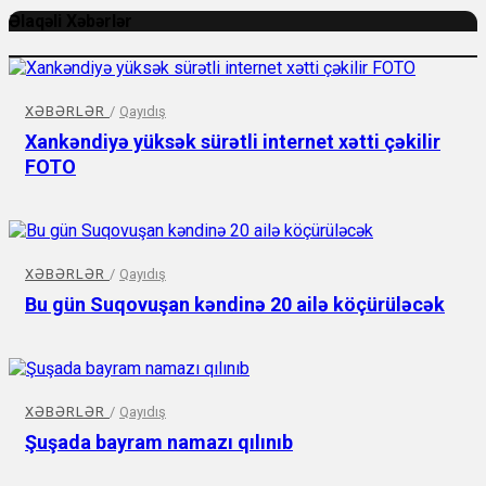
Əlaqəli Xəbərlər
XƏBƏRLƏR
/
Qayıdış
Xankəndiyə yüksək sürətli internet xətti çəkilir
FOTO
XƏBƏRLƏR
/
Qayıdış
Bu gün Suqovuşan kəndinə 20 ailə köçürüləcək
XƏBƏRLƏR
/
Qayıdış
Şuşada bayram namazı qılınıb