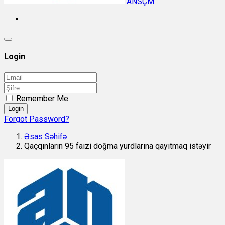
ANSÇM
Login
Remember Me
Login
Forgot Password?
Əsas Səhifə
Qaçqınların 95 faizi doğma yurdlarına qayıtmaq istəyir