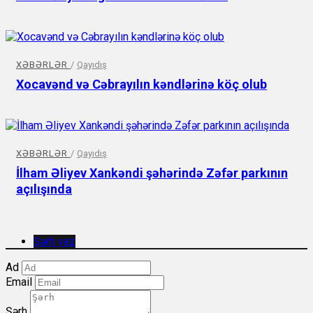
XƏBƏRLƏR
/
Qayıdış
Xocavənd və Cəbrayılın kəndlərinə köç olub
XƏBƏRLƏR
/
Qayıdış
İlham Əliyev Xankəndi şəhərində Zəfər parkının
açılışında
Şərh yaz
Ad
Email
Şərh