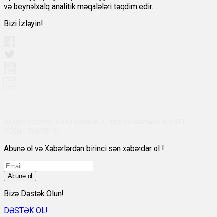
və beynəlxalq analitik məqalələri təqdim edir.
Bizi İzləyin!
Abşeron rayonu, Qobu qəsəbəsi, Çingiz Mustafayev küç 311,
VÖEN:1700455151
Abunə ol və Xəbərlərdən birinci sən xəbərdar ol !
Abunə ol
Bizə Dəstək Olun!
DƏSTƏK OL!