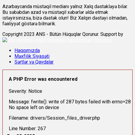
Azərbaycanda müstəqil medianı yalnız Xalq dəstəkləyə bilər.
Bu səbəbdən azad və müstəqil xəbərlər əldə etmək
istəyirsinizsə, bizə dəstək olun! Biz Xalqın dəstəyi olmadan,
fəaliyyət göstərə bilmərik.
Copyright 2023 ANS - Bütün Hüquqlar Qorunur. Support by
Scorpion
Haqqımızda
Məxfilik Siyasəti
Şərtlər və Qaydalar
A PHP Error was encountered
Severity: Notice
Message: fwrite(): write of 287 bytes failed with errno=28
No space left on device
Filename: drivers/Session_files_driver.php
Line Number: 267