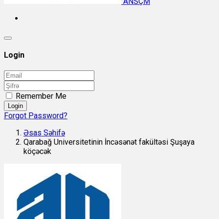
ANSÇM
Login
Remember Me
Login
Forgot Password?
Əsas Səhifə
Qarabağ Universitetinin İncəsənət fakültəsi Şuşaya
köçəcək