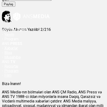
Paylaş
Döyüş Alnınıza Yazılıb! 2/216
ANS
ÇM Radio
-
Yayım
- Proqram
ANS
PRESS
-
Xəbərlər
-
Bloq
-
Müsahibə
ANS
TV
-
Reportaj
-
Proqram
-
Film
Bizə İnanın!
ANS Media-nın bölmələri olan ANS ÇM Radio, ANS Press və
ANS TV 1988-ci ildən milyonlarla insana Dəqiq, Qərəzsiz və
Vicdanlı multimedia xəbərləri çatdırır. ANS Media maliyyə,
iqtisadiyyat, siyasət, mədəniyyət və idmandan ibarət olan milli