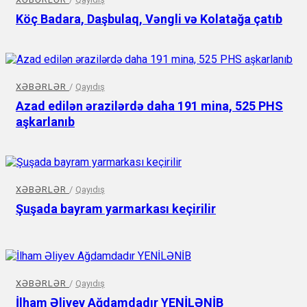
Köç Badara, Daşbulaq, Vəngli və Kolatağa çatıb
XƏBƏRLƏR
/
Qayıdış
Azad edilən ərazilərdə daha 191 mina, 525 PHS
aşkarlanıb
XƏBƏRLƏR
/
Qayıdış
Şuşada bayram yarmarkası keçirilir
XƏBƏRLƏR
/
Qayıdış
İlham Əliyev Ağdamdadır YENİLƏNİB