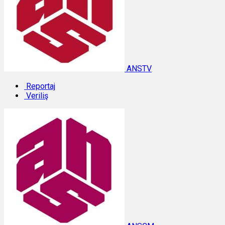
ANSTV
Reportaj
Veriliş