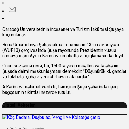
Qarabağ Universitetinin İncəsənət və Turizm fakültəsi Şuşaya
köçürüləcək.
Bunu Ümumdünya Şəhərsalma Forumunun 13-cü sessiyası
(WUF13) çərçivəsində Şuşa rayonunda Prezidentin xüsusi
nümayəndəsi Aydın Kərimov jurnalistlərə açıqlamasında deyib.
Onun sözlərinə görə, bu, 1500-ə yaxın müəllim və tələbənin
Şuşada daimi məskunlaşması deməkdir: "Düşünürük ki, gənclər
və tələbələr şəhərə yeni ab-hava qatacaqlar".
A.Kərimov məlumat verib ki, həmçinin Şuşa şəhərində uşaq
bağçasının tikintisi nəzərdə tutulur.
Əlaqəli Xəbərlər
XƏBƏRLƏR
/
Qayıdış