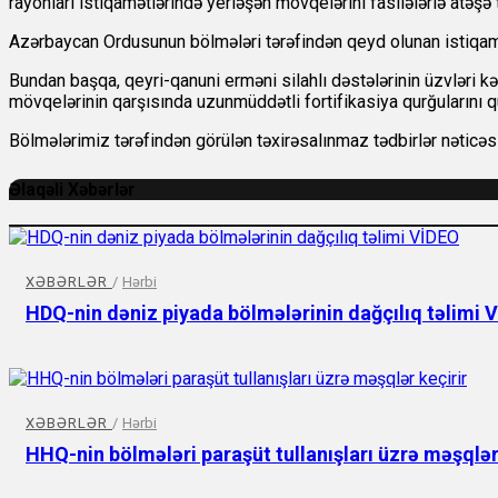
rayonları istiqamətlərində yerləşən mövqelərini fasilələrlə atəşə 
Azərbaycan Ordusunun bölmələri tərəfindən qeyd olunan istiqamə
Bundan başqa, qeyri-qanuni erməni silahlı dəstələrinin üzvləri k
mövqelərinin qarşısında uzunmüddətli fortifikasiya qurğularını 
Bölmələrimiz tərəfindən görülən təxirəsalınmaz tədbirlər nəticəsin
Əlaqəli Xəbərlər
XƏBƏRLƏR
/
Hərbi
HDQ-nin dəniz piyada bölmələrinin dağçılıq təlimi 
XƏBƏRLƏR
/
Hərbi
HHQ-nin bölmələri paraşüt tullanışları üzrə məşqlər