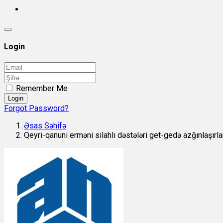
Login
Remember Me
Login
Forgot Password?
Əsas Səhifə
Qeyri-qanuni erməni silahlı dəstələri get-gedə azğınlaşırla