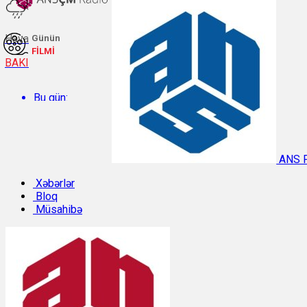
Hava
Günün
FİLMİ
BAKI
Bu gün:
Temperatur: 30.4°C. Rütubət: 47%.
ANS 
Sabah:
Xəbərlər
Bloq
Müsahibə
Temperatur: 29.9°C. Rütubət: 47%.