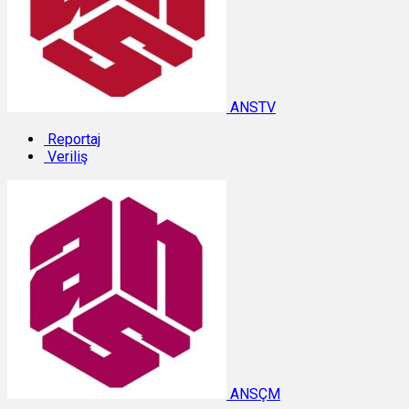
ANSTV
Reportaj
Veriliş
ANSÇM