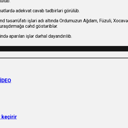
tutub.
tlərdə adekvat cavab tədbirləri görülüb.
ənd təsərrüfatı işləri adı altında Ordumuzun Ağdam, Füzuli, Xocavə
quraşdırmağa cəhd göstəriblər.
də aparılan işlər dərhal dayandırılıb.
VİDEO
 keçirir