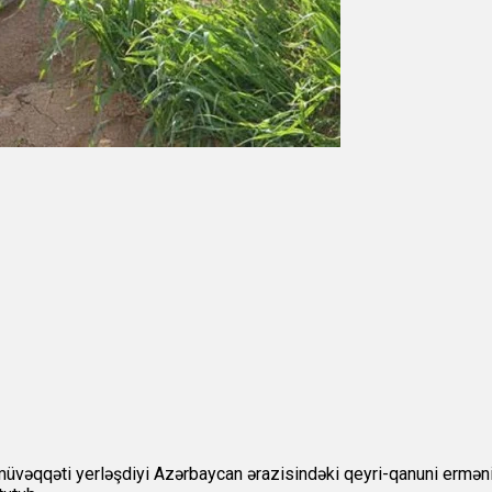
müvəqqəti yerləşdiyi Azərbaycan ərazisindəki qeyri-qanuni erməni 