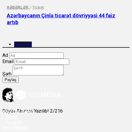
XƏBƏRLƏR
/
Ticarət
Azərbaycanın Çinlə ticarət dövriyyəsi 44 faiz
artıb
Şərh yaz
Ad
Email
Şərh
Paylaş
Döyüş Alnınıza Yazılıb! 2/216
ANS
ÇM Radio
-
Yayım
- Proqram
ANS
PRESS