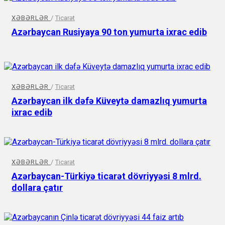
XƏBƏRLƏR
/
Ticarət
Azərbaycan Rusiyaya 90 ton yumurta ixrac edib
XƏBƏRLƏR
/
Ticarət
Azərbaycan ilk dəfə Küveytə damazlıq yumurta
ixrac edib
XƏBƏRLƏR
/
Ticarət
Azərbaycan-Türkiyə ticarət dövriyyəsi 8 mlrd.
dollara çatır