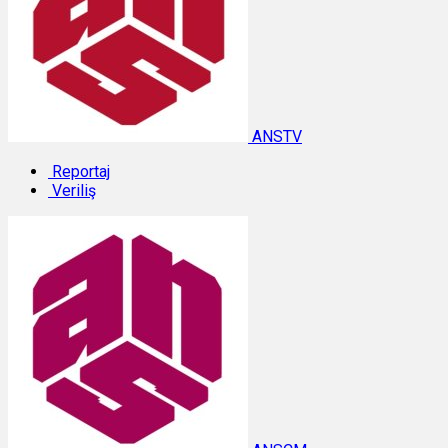
ANSTV
Reportaj
Veriliş