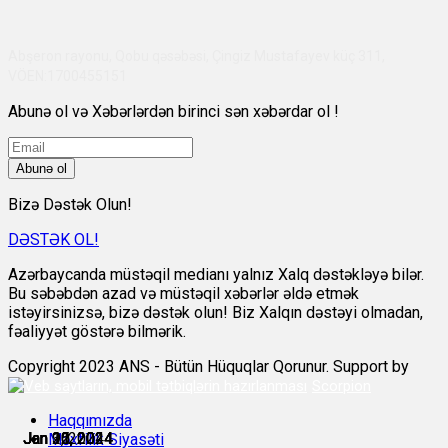
Abşeron rayonu, Qobu qəsəbəsi, Çingiz Mustafayev küç 311,
VÖEN:1700455151
Abunə ol və Xəbərlərdən birinci sən xəbərdar ol !
Abunə ol
Bizə Dəstək Olun!
DƏSTƏK OL!
Azərbaycanda müstəqil medianı yalnız Xalq dəstəkləyə bilər.
Bu səbəbdən azad və müstəqil xəbərlər əldə etmək
istəyirsinizsə, bizə dəstək olun! Biz Xalqın dəstəyi olmadan,
fəaliyyət göstərə bilmərik.
Copyright 2023 ANS - Bütün Hüquqlar Qorunur. Support by
Scorpion
Haqqımızda
Jan 9, 2024
Jan 10, 2024
Jan 11, 2024
Jan 15, 2024
Jan 22, 2024
Jan 30, 2024
Məxfilik Siyasəti