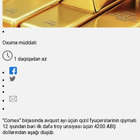
Oxuma müddəti:
1 dəqiqədən az
"Comex" birjasında avqust ayı üçün qızıl fyuçerslərinin qiyməti
12 iyundan bəri ilk dəfə troy unsiyası üçün 4200 ABŞ
dollarından aşağı düşüb.