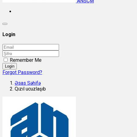
ANSÇM
Login
Remember Me
Login
Forgot Password?
Əsas Səhifə
Qızıl ucuzlaşıb