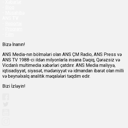
-
Xəbərlər
-
Bloq
-
Müsahibə
ANS
TV
-
Reportaj
-
Proqram
-
Film
Bizə İnanın!
ANS Media-nın bölmələri olan ANS ÇM Radio, ANS Press və
ANS TV 1988-ci ildən milyonlarla insana Dəqiq, Qərəzsiz və
Vicdanlı multimedia xəbərləri çatdırır. ANS Media maliyyə,
iqtisadiyyat, siyasət, mədəniyyət və idmandan ibarət olan milli
və beynəlxalq analitik məqalələri təqdim edir.
Bizi İzləyin!