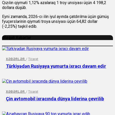
Qızılın qiyməti 1,12% azalaraq 1 troy unsiyası üçün 4 198,2
dollara düşüb.
Eyni zamanda, 2026-cı ilin iyul ayında çatdırılma üçün gümüş
fyuçerslərinin qiyməti troya unsiyası üçün 64,82 dollar
(-2,25%) təşkil edib.
Əlaqəli Xəbərlər
XƏBƏRLƏR
/
Ticarət
Türkiyədən Rusiyaya yumurta ixracı davam edir
XƏBƏRLƏR
/
Ticarət
Çin avtomobil ixracında dünya liderinə çevrilib